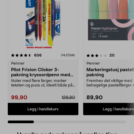
3.5 av 5 stjerner
anmeldelser
4.5 av 5 stjerner
anmeldelse
606
20
(14,27/stk)
Penner
Penner
Pilot Frixion Clicker 3-
Markeringstusj pastell
pakning kryssordpenn med
pakning
refill og markeringstusj
Noter med flere farger, marker
Fremhev det viktige med
teksten og puss ut, ideelt både på
behagelige pastellfarger. 
jobben og skol...
harmoniske nyanser som gj
99,90
89,90
129,90
Legg i handlekurv
Legg i handlekurv