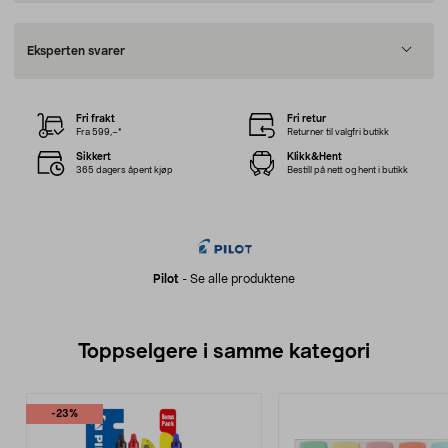
Eksperten svarer
Fri frakt
Fri retur
Fra 599,–*
Returner til valgfri butikk
Sikkert
Klikk&Hent
365 dagers åpent kjøp
Bestill på nett og hent i butikk
Pilot
-
Se alle produktene
Toppselgere i samme kategori
-23%