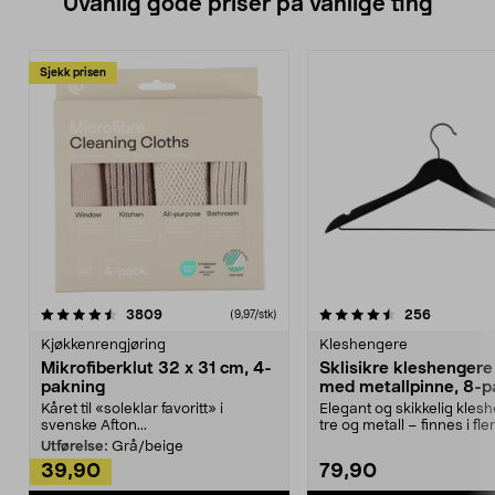
Uvanlig gode priser på vanlige ting
Sjekk prisen
4.5av 5 stjerner
anmeldelser
4.5av 5 stjerner
anmeldels
3809
256
(9,97/stk)
Kjøkkenrengjøring
Kleshengere
Mikrofiberklut 32 x 31 cm, 4-
Sklisikre kleshengere 
pakning
med metallpinne, 8-p
Kåret til «soleklar favoritt» i
Elegant og skikkelig kles
svenske Afton...
tre og metall – finnes i fle
Kleshe...
Utførelse:
Grå/beige
39,90
79,90