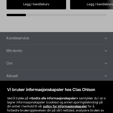
Legg i handlekurv
Legg i handlekurv
Bunntekst
Kundeservice
Min konto
Om
Aktuelt
Våre selskaper
Vi bruker informasjonskapsler hos Clas Ohlson
Ved å trykke på
«Godta alle informasjonskapsler»
samtykker du i at vi
Finn din butikk
lagrer informasjonskapsler (cookies) og annen sporingsteknologi på
din enhet i henhold til vår
policy for informasjonskapsler
for å
forbedre brukeropplevelsen din på vårt nettsted, analysere bruken av