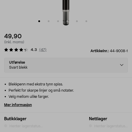
49,90
(inkl. moms)
4.3
(
47
)
Artikkelnr.:
44-9008-1
Select
Utførelse
variant
Svart blekk
Blekkpenn med ekstra tynn spiss.
Perfekt for skarpe linjer og små notater.
Velg mellom ulike farger.
Mer informasjon
Butikklager
Nettlager
Henter lagerstatus...
Henter lagerstatus...