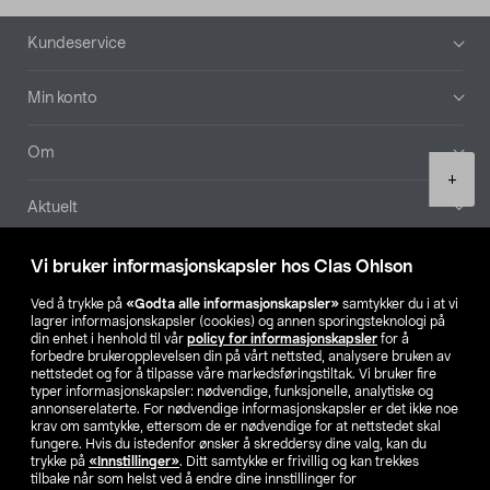
Bunntekst
Kundeservice
Min konto
Om
Product
+
quantity
Aktuelt
Våre selskaper
Vi bruker informasjonskapsler hos Clas Ohlson
Ved å trykke på
«Godta alle informasjonskapsler»
samtykker du i at vi
Finn din butikk
lagrer informasjonskapsler (cookies) og annen sporingsteknologi på
din enhet i henhold til vår
policy for informasjonskapsler
for å
forbedre brukeropplevelsen din på vårt nettsted, analysere bruken av
SE
NO
FI
nettstedet og for å tilpasse våre markedsføringstiltak. Vi bruker fire
typer informasjonskapsler: nødvendige, funksjonelle, analytiske og
annonserelaterte. For nødvendige informasjonskapsler er det ikke noe
krav om samtykke, ettersom de er nødvendige for at nettstedet skal
fungere. Hvis du istedenfor ønsker å skreddersy dine valg, kan du
trykke på
«Innstillinger»
. Ditt samtykke er frivillig og kan trekkes
tilbake når som helst ved å endre dine innstillinger for