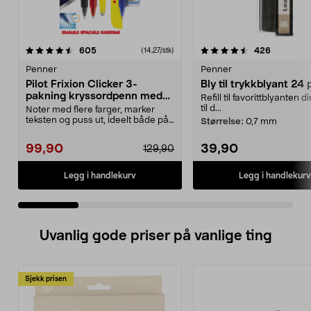
4.5 av 5 stjerner
anmeldelser
4.5 av 5 stjerner
anmeldels
605
426
(14,27/stk)
Penner
Penner
Pilot Frixion Clicker 3-
Bly til trykkblyant 24 
pakning kryssordpenn med
Refill til favorittblyanten d
refill og markeringstusj
til d...
Noter med flere farger, marker
teksten og puss ut, ideelt både på
Størrelse:
0,7 mm
jobben og skol...
99,90
39,90
129,90
Legg i handlekurv
Legg i handlekurv
Uvanlig gode priser på vanlige ting
Sjekk prisen