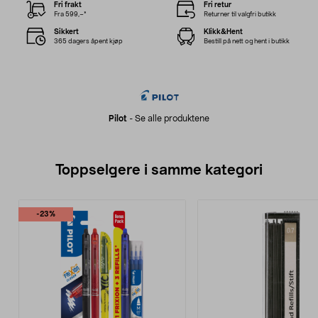
Fri frakt
Fri retur
Fra 599,–*
Returner til valgfri butikk
Sikkert
Klikk&Hent
365 dagers åpent kjøp
Bestill på nett og hent i butikk
Pilot
-
Se alle produktene
Toppselgere i samme kategori
-23%