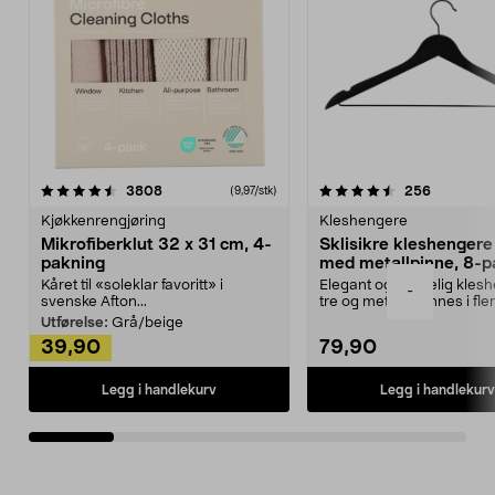
4.5av 5 stjerner
anmeldelser
4.5av 5 stjerner
anmeldels
3808
256
(9,97/stk)
Kjøkkenrengjøring
Kleshengere
Mikrofiberklut 32 x 31 cm, 4-
Sklisikre kleshengere 
pakning
med metallpinne, 8-p
Kåret til «soleklar favoritt» i
Elegant og skikkelig kles
-
svenske Afton...
tre og metall – finnes i fle
Kleshe...
Utførelse:
Grå/beige
39,90
79,90
Legg i handlekurv
Legg i handlekurv