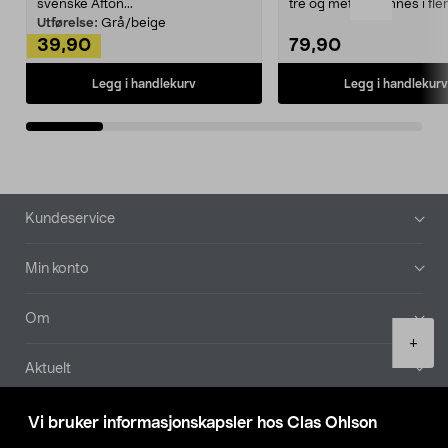
svenske Afton...
tre og metall – finnes i fle
Kleshe...
Utførelse:
Grå/beige
39,90
79,90
Legg i handlekurv
Legg i handlekurv
Bunntekst
Kundeservice
Min konto
Om
Product
+
quantity
Aktuelt
Våre selskaper
Vi bruker informasjonskapsler hos Clas Ohlson