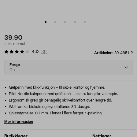
39,90
(inkl. moms)
4.0
(
3
)
Artikkelnr.:
39-4851-2
Select
Farge
variant
Gul
Gelpenn med klikkfunksjon – til skole, kontor og hjemme.
Pilot Nordic kulepenn med geléblekk – ekstra lang skrivelengde.
Ergonomisk grep gir behagelig skrivekomfort over lengre tid.
Wolframkarbidkule og iøynefallende 3D-design.
Spissstørrelse: 0,7 mm. Finnes i flere farger. 1-pakning.
Mer informasjon
Butikklager
Nettlager