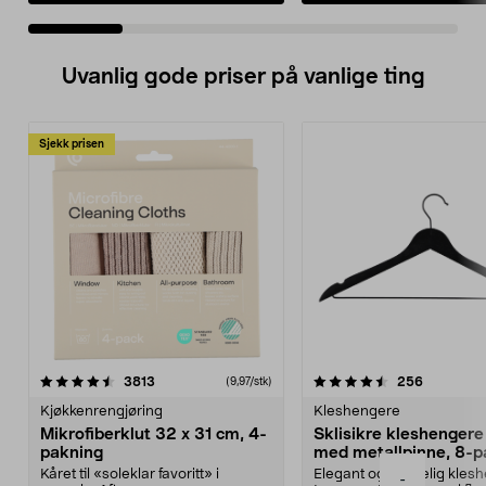
Uvanlig gode priser på vanlige ting
Sjekk prisen
4.5av 5 stjerner
anmeldelser
4.5av 5 stjerner
anmeldels
3813
256
(9,97/stk)
Kjøkkenrengjøring
Kleshengere
Mikrofiberklut 32 x 31 cm, 4-
Sklisikre kleshengere 
pakning
med metallpinne, 8-p
Kåret til «soleklar favoritt» i
Elegant og skikkelig kles
-