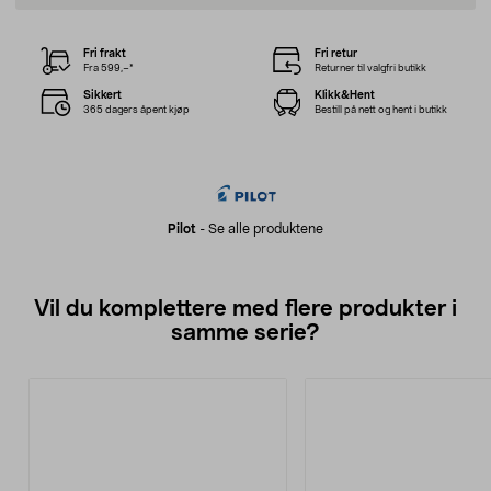
Fri frakt
Fri retur
Fra 599,–*
Returner til valgfri butikk
Sikkert
Klikk&Hent
365 dagers åpent kjøp
Bestill på nett og hent i butikk
Pilot
-
Se alle produktene
Vil du komplettere med flere produkter i
samme serie?