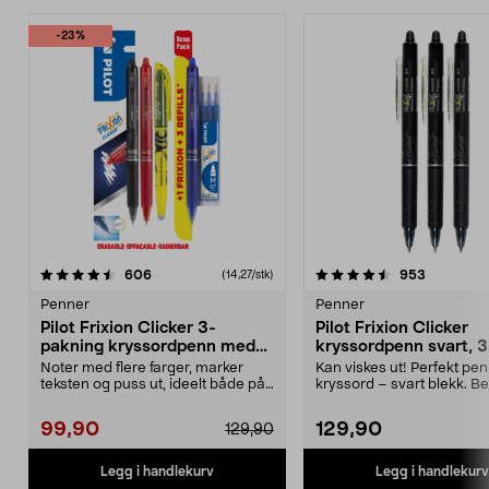
-23%
4.5 av 5 stjerner
anmeldelser
3.5 av 5 stjerner
anmeldels
606
953
(14,27/stk)
Penner
Penner
Pilot Frixion Clicker 3-
Pilot Frixion Clicker
pakning kryssordpenn med
kryssordpenn svart, 3
refill og markeringstusj
pakning
Noter med flere farger, marker
Kan viskes ut! Perfekt penn
teksten og puss ut, ideelt både på
kryssord – svart blekk. B
jobben og skol...
gummigrep og ...
99,90
129,90
129,90
Legg i handlekurv
Legg i handlekurv