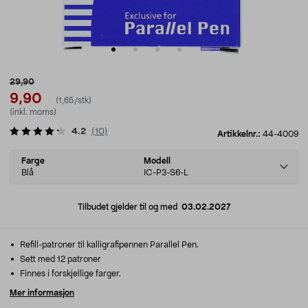
29,90
9,90
(1,65/stk)
(inkl. moms)
4.2
(
10
)
Artikkelnr.:
44-4009
Select
Farge
Modell
variant
Blå
IC-P3-S6-L
Tilbudet gjelder til og med
03.02.2027
Refill-patroner til kalligrafipennen Parallel Pen.
Sett med 12 patroner
Finnes i forskjellige farger.
Mer informasjon