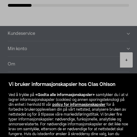
Bunntekst
Kundeservice
Min konto
Product
+
quantity
Om
Aktuelt
Vi bruker informasjonskapsler hos Clas Ohlson
Våre selskaper
Ved å trykke på
«Godta alle informasjonskapsler»
samtykker du i at vi
lagrer informasjonskapsler (cookies) og annen sporingsteknologi på
din enhet i henhold til vår
policy for informasjonskapsler
for å
Finn din butikk
forbedre brukeropplevelsen din på vårt nettsted, analysere bruken av
nettstedet og for å tilpasse våre markedsføringstiltak. Vi bruker fire
typer informasjonskapsler: nødvendige, funksjonelle, analytiske og
annonserelaterte. For nødvendige informasjonskapsler er det ikke noe
SE
NO
FI
krav om samtykke, ettersom de er nødvendige for at nettstedet skal
fungere. Hvis du istedenfor ønsker å skreddersy dine valg, kan du