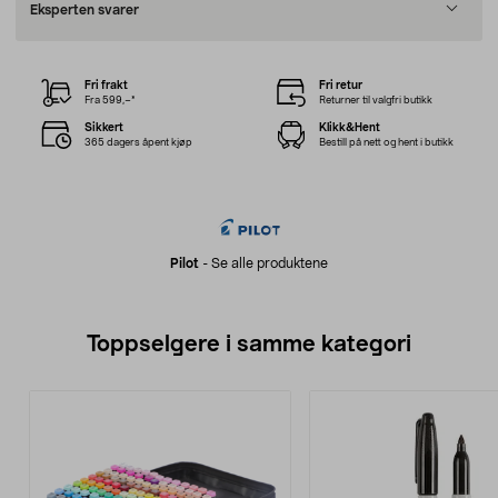
Eksperten svarer
Fri frakt
Fri retur
Fra 599,–*
Returner til valgfri butikk
Sikkert
Klikk&Hent
365 dagers åpent kjøp
Bestill på nett og hent i butikk
Pilot
-
Se alle produktene
Toppselgere i samme kategori