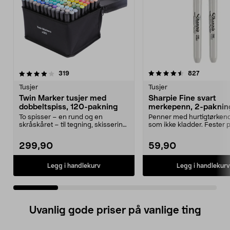
4.5 av 5 stjerner
anmeldelser
4.5 av 5 stjerner
anmeldels
319
827
Tusjer
Tusjer
Twin Marker tusjer med
Sharpie Fine svart
dobbeltspiss, 120-pakning
merkepenn, 2-paknin
To spisser – en rund og en
Penner med hurtigtørken
skråskåret – til tegning, skissering
som ikke kladder. Fester 
og farging. Twin...
fleste underlag –...
299,90
59,90
Legg i handlekurv
Legg i handlekurv
Uvanlig gode priser på vanlige ting