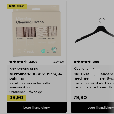
Sjekk prisen
4.5av 5 stjerner
anmeldelser
4.5av 5 stjerner
anmeldels
3809
256
(9,97/stk)
Kjøkkenrengjøring
Kleshengere
Mikrofiberklut 32 x 31 cm, 4-
Sklisikre kleshengere 
-
pakning
med metallpinne, 8-p
Kåret til «soleklar favoritt» i
Elegant og skikkelig kles
svenske Afton...
tre og metall – finnes i fle
Kleshe...
Utførelse:
Grå/beige
39,90
79,90
Legg i handlekurv
Legg i handlekurv