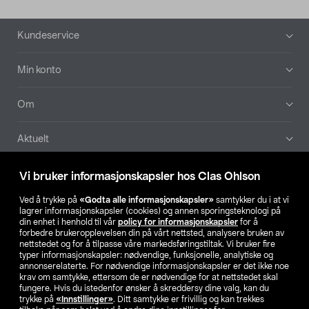
Bunntekst
Kundeservice
Min konto
Om
Aktuelt
Våre selskaper
Vi bruker informasjonskapsler hos Clas Ohlson
Ved å trykke på
«Godta alle informasjonskapsler»
samtykker du i at vi
Finn din butikk
lagrer informasjonskapsler (cookies) og annen sporingsteknologi på
din enhet i henhold til vår
policy for informasjonskapsler
for å
forbedre brukeropplevelsen din på vårt nettsted, analysere bruken av
SE
NO
FI
nettstedet og for å tilpasse våre markedsføringstiltak. Vi bruker fire
typer informasjonskapsler: nødvendige, funksjonelle, analytiske og
annonserelaterte. For nødvendige informasjonskapsler er det ikke noe
krav om samtykke, ettersom de er nødvendige for at nettstedet skal
fungere. Hvis du istedenfor ønsker å skreddersy dine valg, kan du
trykke på
«Innstillinger»
. Ditt samtykke er frivillig og kan trekkes