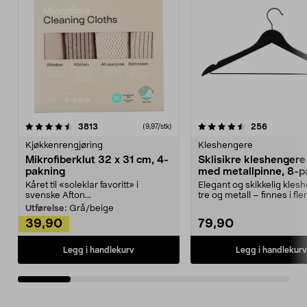
4.5av 5 stjerner
anmeldelser
4.5av 5 stjerner
anmeldels
3813
256
(9,97/stk)
Kjøkkenrengjøring
Kleshengere
Mikrofiberklut 32 x 31 cm, 4-
Sklisikre kleshengere 
pakning
med metallpinne, 8-p
Kåret til «soleklar favoritt» i
Elegant og skikkelig kles
svenske Afton...
tre og metall – finnes i fle
Kleshe...
Utførelse:
Grå/beige
39,90
79,90
Legg i handlekurv
Legg i handlekurv