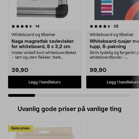
4.5 av 5 stjerner
anmeldelser
4.0 av 5 stjerner
anmeldelse
14
35
Whiteboard og tilbehør
Whiteboard og tilbehør
Naga magnetisk tavlevisker
Whiteboard-tusjer m
for whiteboard, 8 x 3,2 cm
tupp, 8-pakning
Visker enkelt bort whiteboardtekst
Skriv tydelig og fargerikt 
– tørt og uten flekker. Nett
whiteboardtavler –
magnetisk tavlev...
whiteboardtusjer i 8 farger
39,90
99,90
Legg i handlekurv
Legg i handlekurv
Uvanlig gode priser på vanlige ting
Sjekk prisen