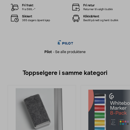
Fri frakt
Fri retur
Fra 599,–*
Returner til valgfri butikk
Sikkert
Klikk&Hent
365 dagers åpent kjøp
Bestill på nett og hent i butikk
Pilot
-
Se alle produktene
Toppselgere i samme kategori