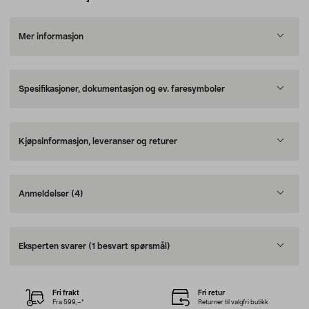
Mer informasjon
Spesifikasjoner, dokumentasjon og ev. faresymboler
Kjøpsinformasjon, leveranser og returer
Anmeldelser
(4)
Eksperten svarer
(1 besvart spørsmål)
Fri frakt
Fri retur
Fra 599,–*
Returner til valgfri butikk