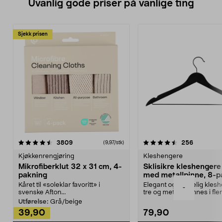
Uvanlig gode priser på vanlige ting
Sjekk prisen
4.5av 5 stjerner
anmeldelser
4.5av 5 stjerner
anmeldels
3809
256
(9,97/stk)
Kjøkkenrengjøring
Kleshengere
Mikrofiberklut 32 x 31 cm, 4-
Sklisikre kleshengere 
pakning
med metallpinne, 8-p
Kåret til «soleklar favoritt» i
Elegant og skikkelig kles
-
svenske Afton...
tre og metall – finnes i fle
Kleshe...
Utførelse:
Grå/beige
39,90
79,90