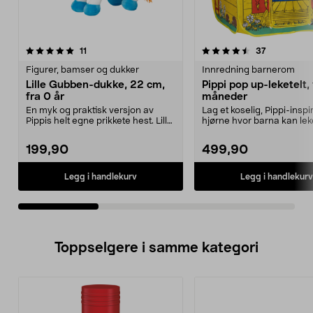
4.5av 5 stjerner
anmeldelser
4.5av 5 stjerner
anmeldelse
11
37
Figurer, bamser og dukker
Innredning barnerom
Lille Gubben-dukke, 22 cm,
Pippi pop up-leketelt, 
fra 0 år
måneder
En myk og praktisk versjon av
Lag et koselig, Pippi-inspi
Pippis helt egne prikkete hest. Lille
hjørne hvor barna kan lek
Gubben-kosed...
gøy og slappe...
199,90
499,90
Legg i handlekurv
Legg i handlekurv
Toppselgere i samme kategori