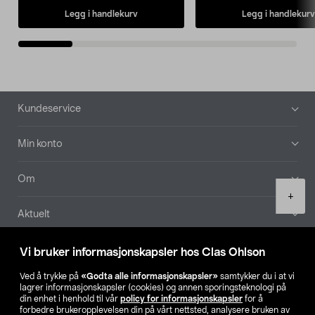
Legg i handlekurv
Legg i handlekurv
Bunntekst
Kundeservice
Min konto
Om
Product
+
quantity
Aktuelt
Våre selskaper
Vi bruker informasjonskapsler hos Clas Ohlson
Ved å trykke på
«Godta alle informasjonskapsler»
samtykker du i at vi
Finn din butikk
lagrer informasjonskapsler (cookies) og annen sporingsteknologi på
din enhet i henhold til vår
policy for informasjonskapsler
for å
forbedre brukeropplevelsen din på vårt nettsted, analysere bruken av