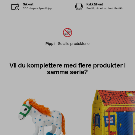
Sikkert
Klikk&Hent
365 dagers åpent kjøp
Bestill på nett og hent i butikk
Pippi
-
Se alle produktene
Vil du komplettere med flere produkter i
samme serie?