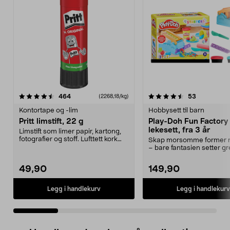
4.5 av 5 stjerner
anmeldelser
4.5 av 5 stjerner
anmeldelse
464
53
(2268,18/kg)
Kontortape og -lim
Hobbysett til barn
Pritt limstift, 22 g
Play-Doh Fun Factory 
lekesett, fra 3 år
Limstift som limer papir, kartong,
fotografier og stoff. Lufttett kork
Skap morsomme former m
sikrer la...
– bare fantasien setter gr
Play-Doh Fun Fac...
49,90
149,90
Legg i handlekurv
Legg i handlekurv