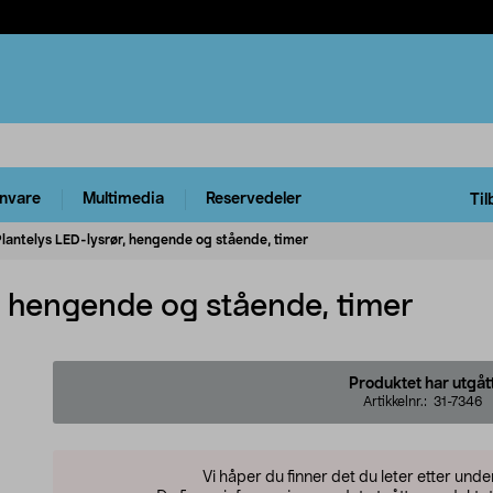
rnvare
Multimedia
Reservedeler
Til
lantelys LED-lysrør, hengende og stående, timer
, hengende og stående, timer
Produktet har utgåt
Artikkelnr.:
31-7346
Vi håper du finner det du leter etter und