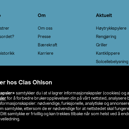
o
Om
Aktuelt
strer
Om oss
Høytrykkspylere
sordet?
Presse
Rengjøring
Bærekraft
Griller
istorikk
Karriere
Kantklippere
Solcellebelysning
er hos Clas Ohlson
kapsler»
samtykker du i at vi lagrer informasjonskapsler (cookies) og 
sler
for å forbedre brukeropplevelsen din på vårt nettsted, analysere b
 informasjonskapsler: nødvendige, funksjonelle, analytiske og annonse
om samtykke, ettersom de er nødvendige for at nettstedet skal fungere
. Ditt samtykke er frivillig og kan trekkes tilbake når som helst ved å endr
veiledning.
lson
Privacy statement
Medlemsvilkår
Kjøpsvilkår
F