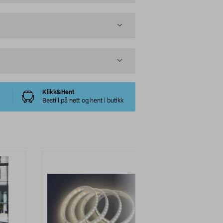
Klikk&Hent
Bestill på nett og hent i butikk