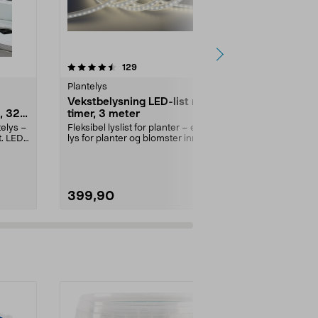
4.5 av 5 stjerner
anmeldelser
4.5
129
Plantelys
Plantelys
Vekstbelysning LED-list med
3-armet LE
s, 32
timer, 3 meter
klemme
telys –
Fleksibel lyslist for planter – ekstra
Klem fast til e
t. LED-
lys for planter og blomster inne og
vinduskarm ell
ute (...
Farge:
Hvit
399,90
499,90