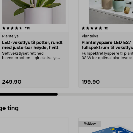
5.0 av 5 stjerner
anmeldelser
4.5 av 5 stjerner
anmeldelser
115
12
Plantelys
Plantelys
LED-vekstlys til potter, rundt
Plantelyspære LED E27
med justerbar høyde, hvitt
fullspektrum til vekstly
W
Sett vekstlyset rett ned i
Fullspektret lyspære til plan
blomsterpotten – gir ekstra lys
32 W for optimal planteveks
innendørs. Teleskopis...
plantelys...
249,90
199,90
ge ting
Multibuy