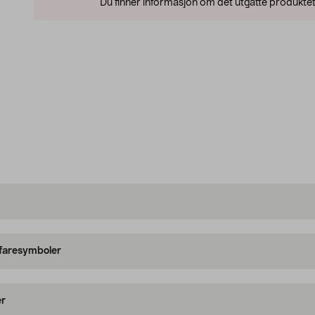
Du finner informasjon om det utgåtte produktet
 faresymboler
er