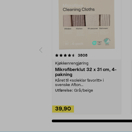
5av 5 stjerner
4.5av 5 stjerner
anmeldelser
3808
Kjøkkenrengjøring
Mikrofiberklut 32 x 31 cm, 4-
pakning
Kåret til «soleklar favoritt» i
svenske Afton...
Utførelse:
Grå/beige
39,90
Legg i handlekurv