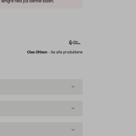
 lengre ned på denne siden.
Clas Ohlson
-
Se alle produktene