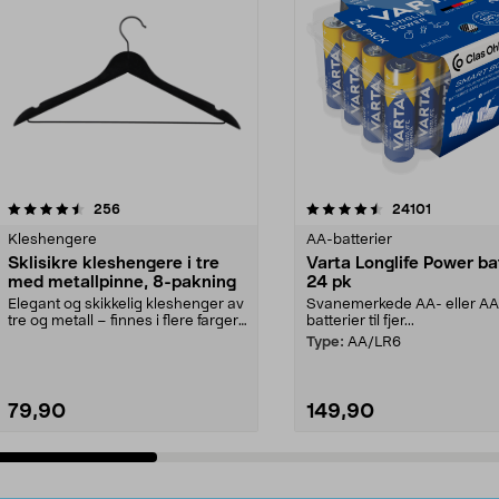
4.5av 5 stjerner
anmeldelser
4.5av 5 stjerner
anmeldels
256
24101
Kleshengere
AA-batterier
Sklisikre kleshengere i tre
Varta Longlife Power ba
med metallpinne, 8-pakning
24 pk
Elegant og skikkelig kleshenger av
Svanemerkede AA- eller A
tre og metall – finnes i flere farger.
batterier til fjer...
Kleshe...
Type:
AA/LR6
79,90
149,90
Legg i handlekurv
Legg i handlekurv