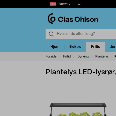
Select
Norway
market
Hjem
Elektro
Fritid
Je
Forside
Fritid
Dyrking
Plantelys
P
Plantelys LED-lysrør