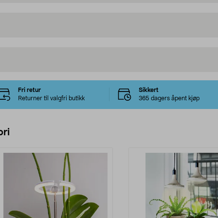
Fri retur
Sikkert
Returner til valgfri butikk
365 dagers åpent kjøp
ri