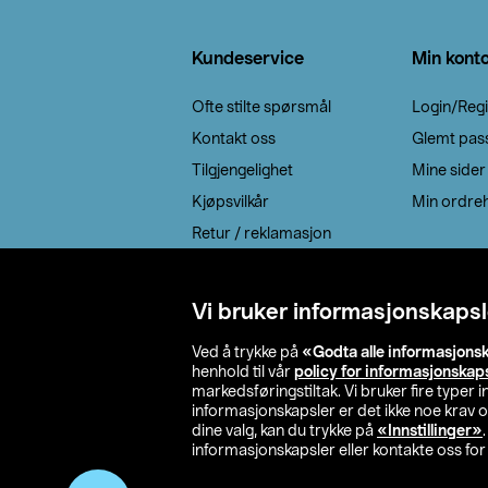
Bunntekst
Kundeservice
Min kont
Ofte stilte spørsmål
Login/Regi
Kontakt oss
Glemt pas
Tilgjengelighet
Mine sider
Kjøpsvilkår
Min ordreh
Retur / reklamasjon
EE-avfall
Cookie policy
Vi bruker informasjonskapsl
Leveringsalternativ
Ved å trykke på
«Godta alle informasjons
henhold til vår
policy for informasjonskap
markedsføringstiltak. Vi bruker fire typer
informasjonskapsler er det ikke noe krav 
dine valg, kan du trykke på
«Innstillinger»
informasjonskapsler eller kontakte oss for 
© 2026 Clas Oh