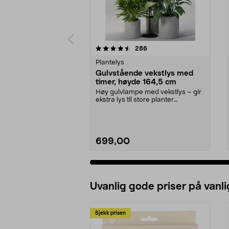
5 av 5 stjerner
4.5 av 5 stjerner
anmeldelser
286
Plantelys
Gulvstående vekstlys med
timer, høyde 164,5 cm
Høy gulvlampe med vekstlys – gir
ekstra lys til store planter
innendørs (IP20). ...
699,00
Uvanlig gode priser på vanli
Sjekk prisen