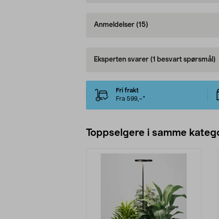
Anmeldelser
(15)
Eksperten svarer
(1 besvart spørsmål)
Fri frakt
Fra 599,–*
Toppselgere i samme katego