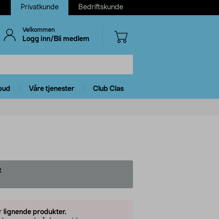
Privatkunde
Bedriftskunde
Velkommen
Logg inn/Bli medlem
bud
Våre tjenester
Club Clas
t
er
lignende produkter.