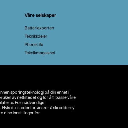
Våre selskaper
Batteriexperten
Teknikkdeler
PhoneLife
Teknikmagasinet
annen sporingsteknologi på din enhet i
ruken av nettstedet og for å tilpasse våre
relaterte. For nødvendige
. Hvis du istedenfor ønsker å skreddersy
e dine innstillinger for
inn din butikk