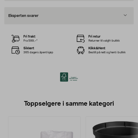
Eksperten svarer
Fri frakt
Fri retur
Fra 599,–*
Returner til valgfri butikk
Sikkert
Klikk&Hent
365 dagers åpent kjøp
Bestill på nett og hent i butikk
Toppselgere i samme kategori