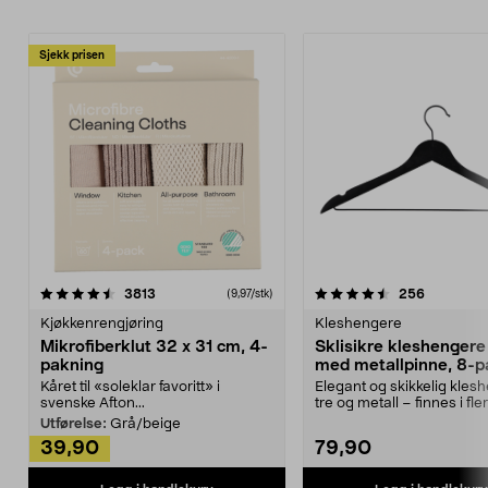
Sjekk prisen
4.5av 5 stjerner
anmeldelser
4.5av 5 stjerner
anmeldels
3813
256
(9,97/stk)
Kjøkkenrengjøring
Kleshengere
Mikrofiberklut 32 x 31 cm, 4-
Sklisikre kleshengere 
pakning
med metallpinne, 8-p
Kåret til «soleklar favoritt» i
Elegant og skikkelig kles
svenske Afton...
tre og metall – finnes i fle
Kleshe...
Utførelse:
Grå/beige
39,90
79,90