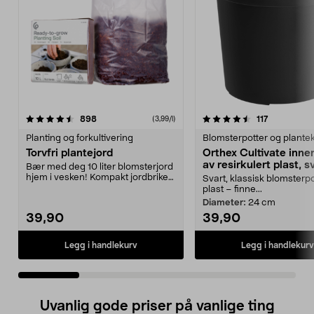
4.5 av 5 stjerner
anmeldelser
4.0 av 5 stjerner
anmeldelse
898
117
(3,99/l)
Planting og forkultivering
Blomsterpotter og plante
Torvfri plantejord
Orthex Cultivate inne
av resirkulert plast, s
Bær med deg 10 liter blomsterjord
hjem i vesken! Kompakt jordbrikett,
Svart, klassisk blomsterpo
ikke stort...
plast – finne...
Diameter:
24 cm
39,90
39,90
Legg i handlekurv
Legg i handlekurv
Uvanlig gode priser på vanlige ting