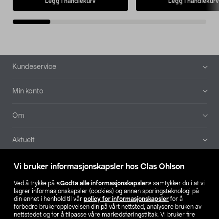
Legg i handlekurv
Legg i handlekurv
Bunntekst
Kundeservice
Min konto
Om
Aktuelt
Våre selskaper
Vi bruker informasjonskapsler hos Clas Ohlson
Ved å trykke på
«Godta alle informasjonskapsler»
samtykker du i at vi
Finn din butikk
lagrer informasjonskapsler (cookies) og annen sporingsteknologi på
din enhet i henhold til vår
policy for informasjonskapsler
for å
forbedre brukeropplevelsen din på vårt nettsted, analysere bruken av
SE
NO
FI
nettstedet og for å tilpasse våre markedsføringstiltak. Vi bruker fire