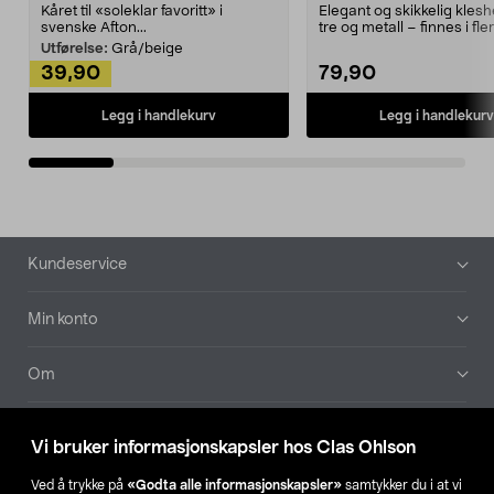
Kåret til «soleklar favoritt» i
Elegant og skikkelig kles
svenske Afton...
tre og metall – finnes i fle
Kleshe...
Utførelse:
Grå/beige
39,90
79,90
Legg i handlekurv
Legg i handlekurv
Bunntekst
Kundeservice
Min konto
Om
Aktuelt
Vi bruker informasjonskapsler hos Clas Ohlson
Våre selskaper
Ved å trykke på
«Godta alle informasjonskapsler»
samtykker du i at vi