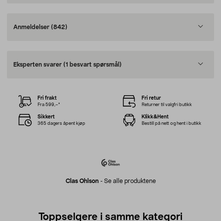
Anmeldelser
(842)
Eksperten svarer
(1 besvart spørsmål)
Fri frakt
Fri retur
Fra 599,–*
Returner til valgfri butikk
Sikkert
Klikk&Hent
365 dagers åpent kjøp
Bestill på nett og hent i butikk
Clas Ohlson
-
Se alle produktene
Toppselgere i samme kategori