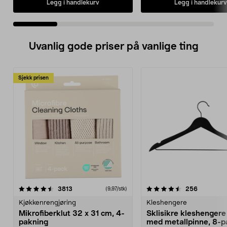
Legg i handlekurv
Legg i handlekurv
Uvanlig gode priser på vanlige ting
Sjekk prisen
4.5av 5 stjerner
anmeldelser
4.5av 5 stjerner
anmeldels
3813
256
(9,97/stk)
Kjøkkenrengjøring
Kleshengere
Mikrofiberklut 32 x 31 cm, 4-
Sklisikre kleshengere 
pakning
med metallpinne, 8-p