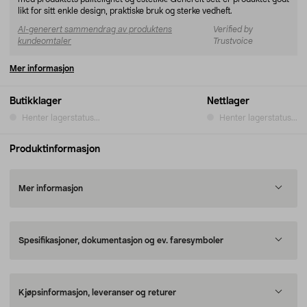
likt for sitt enkle design, praktiske bruk og sterke vedheft.
AI-generert sammendrag av produktens
Verified by
kundeomtaler
Trustvoice
Mer informasjon
Butikklager
Nettlager
Henter lagerstatus...
Henter lagerstatus...
Produktinformasjon
Mer informasjon
Spesifikasjoner, dokumentasjon og ev. faresymboler
Kjøpsinformasjon, leveranser og returer