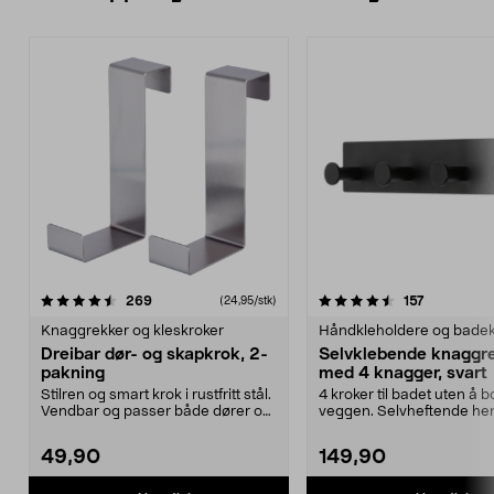
4.5 av 5 stjerner
anmeldelser
3.5 av 5 stjerner
anmeldelse
269
157
(24,95/stk)
Knaggrekker og kleskroker
Håndkleholdere og badek
Dreibar dør- og skapkrok, 2-
Selvklebende knaggr
pakning
med 4 knagger, svart
Stilren og smart krok i rustfritt stål.
4 kroker til badet uten å b
Vendbar og passer både dører og
veggen. Selvheftende hen
skapdøre...
rustfritt stål me...
49,90
149,90