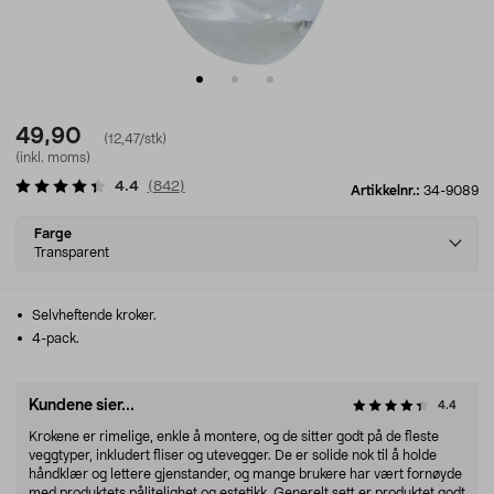
49,90
(12,47/stk)
(inkl. moms)
4.4
(
842
)
Artikkelnr.:
34-9089
Select
Farge
variant
Transparent
Selvheftende kroker.
4-pack.
Kundene sier...
4.4
Krokene er rimelige, enkle å montere, og de sitter godt på de fleste
veggtyper, inkludert fliser og utevegger. De er solide nok til å holde
håndklær og lettere gjenstander, og mange brukere har vært fornøyde
med produktets pålitelighet og estetikk. Generelt sett er produktet godt