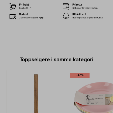
Fri frakt
Fri retur
Fra 599,–*
Returner til valgfri butikk
Sikkert
Klikk&Hent
365 dagers åpent kjøp
Bestill på nett og hent i butikk
Toppselgere i samme kategori
-40%