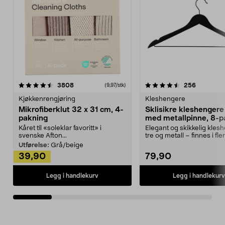
4.5av 5 stjerner
anmeldelser
4.5av 5 stjerner
anmeldels
3808
256
(9,97/stk)
Kjøkkenrengjøring
Kleshengere
Mikrofiberklut 32 x 31 cm, 4-
Sklisikre kleshengere 
pakning
med metallpinne, 8-p
Kåret til «soleklar favoritt» i
Elegant og skikkelig kles
svenske Afton...
tre og metall – finnes i fle
Kleshe...
Utførelse:
Grå/beige
39,90
79,90
Legg i handlekurv
Legg i handlekurv