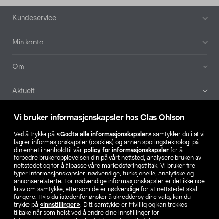
Bunntekst
Kundeservice
Min konto
Om
Aktuelt
Våre selskaper
Vi bruker informasjonskapsler hos Clas Ohlson
Ved å trykke på
«Godta alle informasjonskapsler»
samtykker du i at vi
Finn din butikk
lagrer informasjonskapsler (cookies) og annen sporingsteknologi på
din enhet i henhold til vår
policy for informasjonskapsler
for å
forbedre brukeropplevelsen din på vårt nettsted, analysere bruken av
SE
NO
FI
nettstedet og for å tilpasse våre markedsføringstiltak. Vi bruker fire
typer informasjonskapsler: nødvendige, funksjonelle, analytiske og
annonserelaterte. For nødvendige informasjonskapsler er det ikke noe
krav om samtykke, ettersom de er nødvendige for at nettstedet skal
fungere. Hvis du istedenfor ønsker å skreddersy dine valg, kan du
trykke på
«Innstillinger»
. Ditt samtykke er frivillig og kan trekkes
tilbake når som helst ved å endre dine innstillinger for