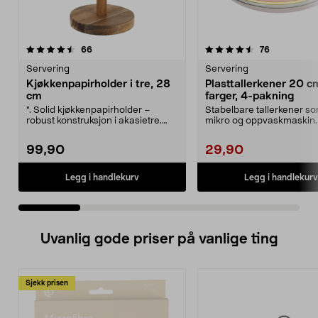
4.5 av 5 stjerner
anmeldelser
4.5 av 5 stjerner
anmeldelse
66
76
Servering
Servering
Kjøkkenpapirholder i tre, 28
Plasttallerkener 20 cm
cm
farger, 4-pakning
". Solid kjøkkenpapirholder –
Stabelbare tallerkener so
robust konstruksjon i akasietre.
mikro og oppvaskmaskin.
Kjøkkenpapirholde...
plasttallerkener ...
99,90
29,90
Legg i handlekurv
Legg i handlekurv
Uvanlig gode priser på vanlige ting
Sjekk prisen