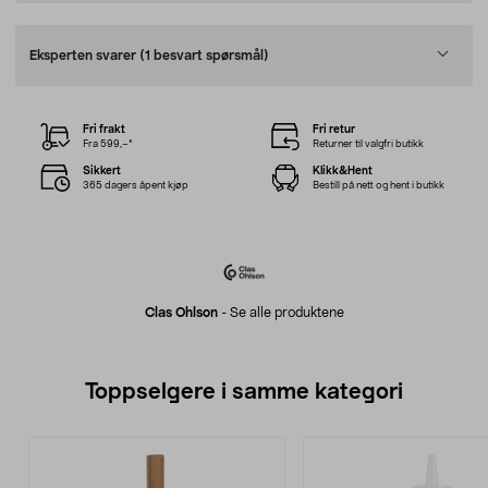
Eksperten svarer
(1 besvart spørsmål)
Fri frakt
Fri retur
Fra 599,–*
Returner til valgfri butikk
Sikkert
Klikk&Hent
365 dagers åpent kjøp
Bestill på nett og hent i butikk
Clas Ohlson
-
Se alle produktene
Toppselgere i samme kategori