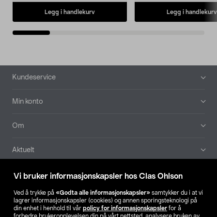
Legg i handlekurv
Legg i handlekurv
Bunntekst
Kundeservice
Min konto
Om
Aktuelt
Våre selskaper
Vi bruker informasjonskapsler hos Clas Ohlson
Ved å trykke på
«Godta alle informasjonskapsler»
samtykker du i at vi
Finn din butikk
lagrer informasjonskapsler (cookies) og annen sporingsteknologi på
din enhet i henhold til vår
policy for informasjonskapsler
for å
forbedre brukeropplevelsen din på vårt nettsted, analysere bruken av