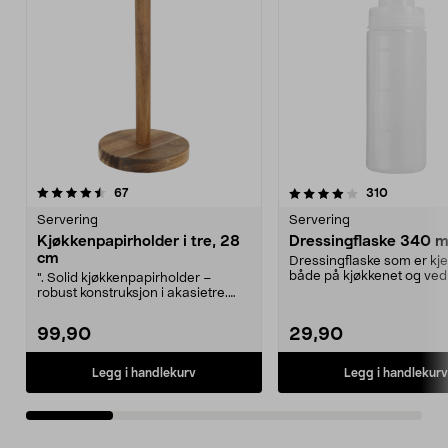
4.0 av 5 stjerner
anmeldelser
4.5 av 5 stjerner
anmeldels
67
310
Servering
Servering
Kjøkkenpapirholder i tre, 28
Dressingflaske 340 m
cm
Dressingflaske som er kje
både på kjøkkenet og ved 
". Solid kjøkkenpapirholder –
Tilby spennen...
robust konstruksjon i akasietre.
Kjøkkenpapirholde...
99,90
29,90
Legg i handlekurv
Legg i handlekurv