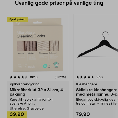
Uvanlig gode priser på vanlige ting
Sjekk prisen
4.5av 5 stjerner
anmeldelser
4.5av 5 stjerner
anmeldels
3813
256
(9,97/stk)
Kjøkkenrengjøring
Kleshengere
Mikrofiberklut 32 x 31 cm, 4-
Sklisikre kleshengere 
pakning
med metallpinne, 8-p
Kåret til «soleklar favoritt» i
Elegant og skikkelig kles
svenske Afton...
tre og metall – finnes i fle
Kleshe...
Utførelse:
Grå/beige
39,90
79,90