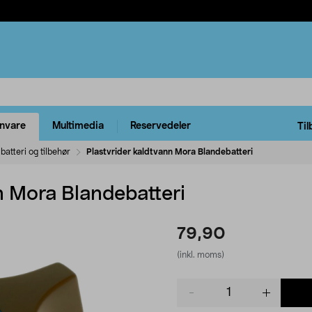
rnvare
Multimedia
Reservedeler
Til
batteri og tilbehør
Plastvrider kaldtvann Mora Blandebatteri
n Mora Blandebatteri
79,90
(inkl. moms)
Product
quantity