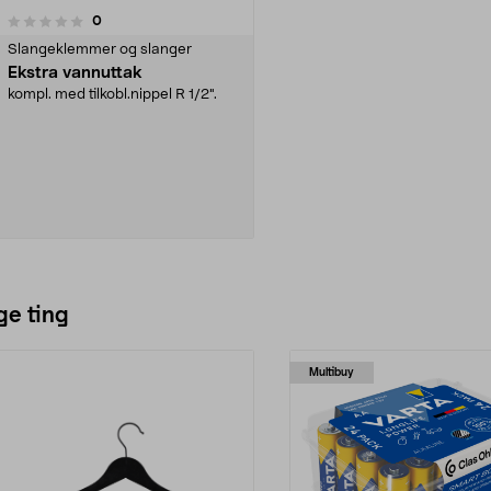
anmeldelser
0
Slangeklemmer og slanger
Ekstra vannuttak
kompl. med tilkobl.nippel R 1/2".
Se varianter
ge ting
Multibuy