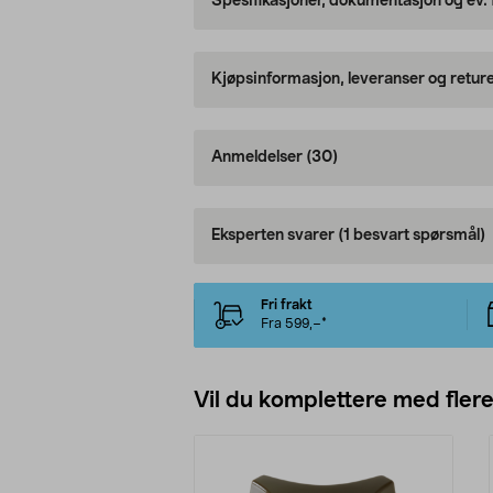
Spesifikasjoner, dokumentasjon og ev.
Kjøpsinformasjon, leveranser og retur
Anmeldelser
(30)
Eksperten svarer
(1 besvart spørsmål)
Fri frakt
Fra 599,–*
Vil du komplettere med fler