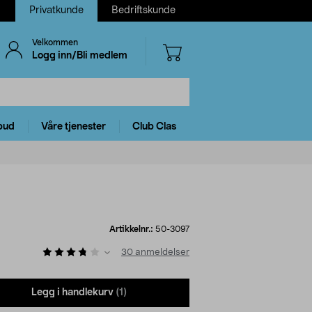
Privatkunde
Bedriftskunde
Velkommen
Logg inn/Bli medlem
bud
Våre tjenester
Club Clas
Artikkelnr.:
50-3097
30
anmeldelser
Legg i handlekurv
(1)