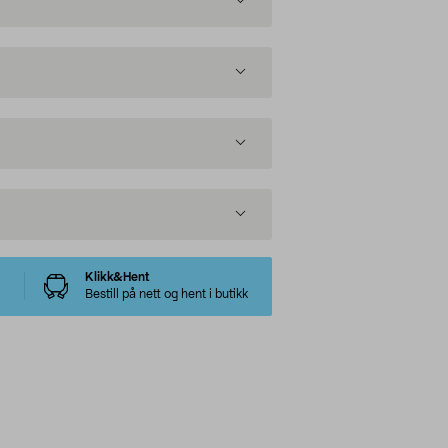
Klikk&Hent
Bestill på nett og hent i butikk