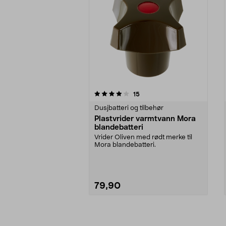
0av 5 stjerner
4.5av 5 stjerner
anmeldelser
15
Dusjbatteri og tilbehør
Plastvrider varmtvann Mora
blandebatteri
Vrider Oliven med rødt merke til
Mora blandebatteri.
79,90
Legg i handlekurv