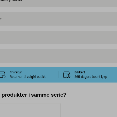
 faresymboler
er
Fri retur
Sikkert
Returner til valgfri butikk
365 dagers åpent kjøp
e produkter i samme serie?