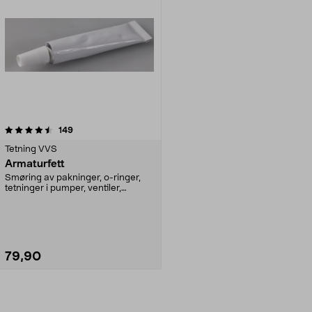
anmeldelser
149
Tetning VVS
Armaturfett
Smøring av pakninger, o-ringer,
tetninger i pumper, ventiler,
armaturer m.m. Nær...
79,90
Legg i handlekurv