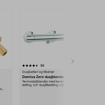
4.0 av 5 stjerner
anmeldelser
4.5
30
Dusjbatteri og tilbehør
Dusjbatteri og
Damixa Zero dusjblander
Plastvrider
Blandebatte
Termostatblander med keramisk
tetting. 1/2" dusjtilkobling. c/c 150
Vrider Oliven 
mm.
or
Mora blandeba
ander