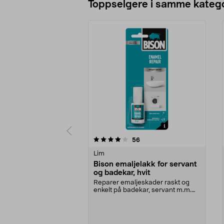
Toppselgere i samme katego
0 av 5 stjerner
4.5 av 5 stjerner
anmeldelser
56
Lim
Bison emaljelakk for servant
og badekar, hvit
Reparer emaljeskader raskt og
enkelt på badekar, servant m.m.
Bison emaljefiks –...