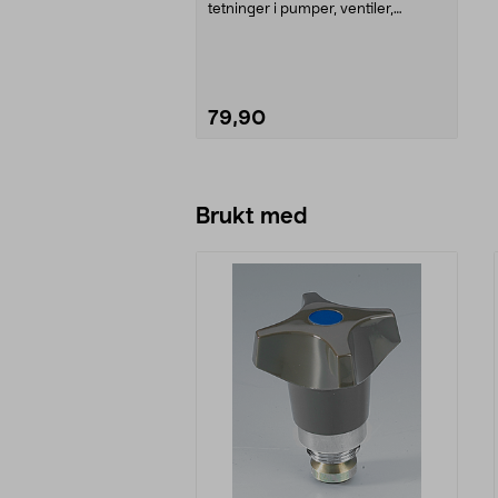
tetninger i pumper, ventiler,
armaturer m.m. Nær...
79,90
Legg i handlekurv
Brukt med