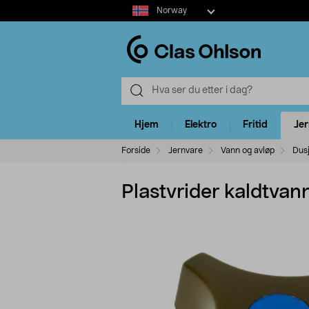
Select
Norway
market
Hjem
Elektro
Fritid
Je
Forside
Jernvare
Vann og avløp
Dusj
Plastvrider kaldtvan