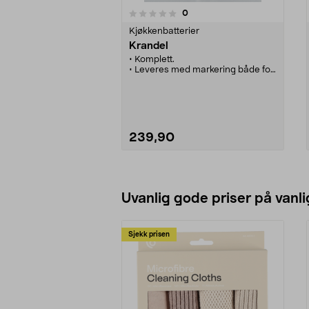
anmeldelser
0
0 av 5 stjerner
0.0 av 5 stjerner
Kjøkkenbatterier
Krandel
• Komplett.
• Leveres med markering både for
varmt- og kaldtvann.
239,90
Legg i handlekurv
Uvanlig gode priser på vanli
Sjekk prisen