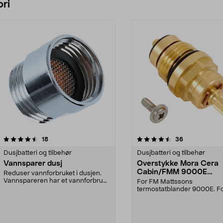
ri
4.5 av 5 stjerner
anmeldelser
4.5 av 5 stjerner
anmeldelser
18
36
Dusjbatteri og tilbehør
Dusjbatteri og tilbehør
Vannsparer dusj
Overstykke Mora Cera
Cabin/FMM 9000E
Reduser vannforbruket i dusjen.
termostatblander
Vannspareren har et vannforbruk
For FM Mattssons
på kun 10 liter ...
termostatblander 9000E. F
Mora Armaturs termostatbl
CERA...