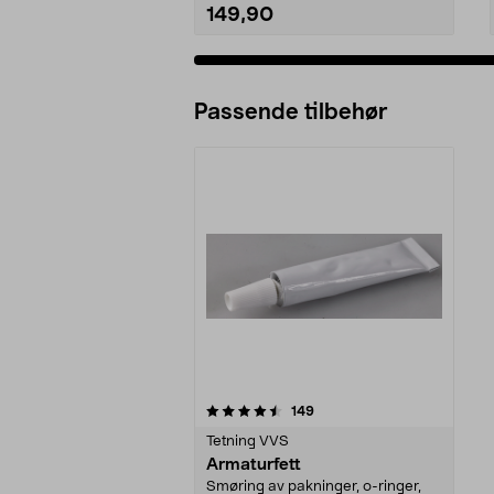
149,90
Passende tilbehør
5av 5 stjerner
anmeldelser
149
Tetning VVS
Armaturfett
Smøring av pakninger, o-ringer,