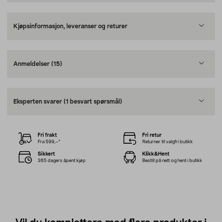
Kjøpsinformasjon, leveranser og returer
Anmeldelser
(15)
Eksperten svarer
(1 besvart spørsmål)
Fri frakt
Fri retur
Fra 599,–*
Returner til valgfri butikk
Sikkert
Klikk&Hent
365 dagers åpent kjøp
Bestill på nett og hent i butikk