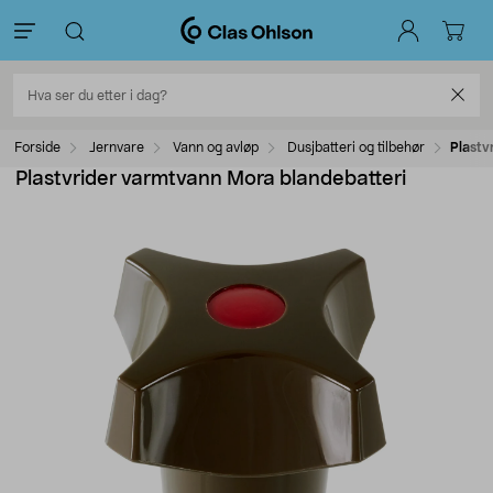
Forside
Jernvare
Vann og avløp
Dusjbatteri og tilbehør
Plastv
Plastvrider varmtvann Mora blandebatteri