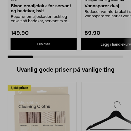
Bison emaljelakk for servant
Vannsparer dusj
og badekar, hvit
Reduser vannforbruket i d
Vannspareren har et van
Reparer emaljeskader raskt og
på kun 10 liter ...
enkelt på badekar, servant m.m.
Bison emaljefiks –...
149,90
89,90
Les mer
Legg i handlekurv
Uvanlig gode priser på vanlige ting
Sjekk prisen