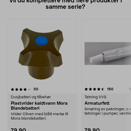
Vil du komplettere med flere produkter i
samme serie?
4.5av 5 stjerner
anmeldelser
anmeldels
30
150
(
Dusjbatteri og tilbehør
Tetning VVS
Plastvrider kaldtvann Mora
Armaturfett
Blandebatteri
Smøring av pakninger, o-r
tetninger i pumper, ventile
Vrider Oliven med blått merke til
armaturer m.m. Nær...
Mora blandebatteri.
79,90
79,90