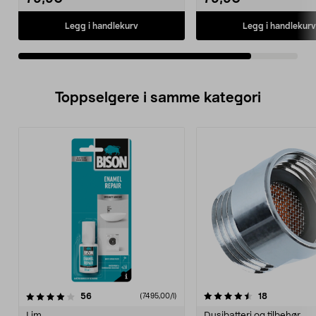
Legg i handlekurv
Legg i handlekurv
Toppselgere i samme kategori
4.5 av 5 stjerner
anmeldelser
4.5 av 5 stjerner
anmeldelse
56
18
(7495,00/l)
Lim
Dusjbatteri og tilbehør