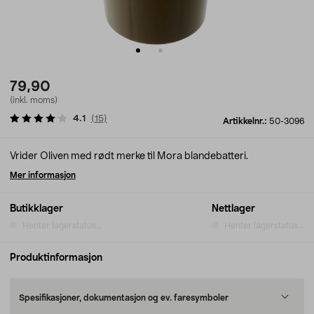
79,90
(inkl. moms)
4.1
(
15
)
Artikkelnr.:
50-3096
Vrider Oliven med rødt merke til Mora blandebatteri.
Mer informasjon
Butikklager
Nettlager
Henter lagerstatus...
Henter lagerstatus...
Produktinformasjon
Spesifikasjoner, dokumentasjon og ev. faresymboler