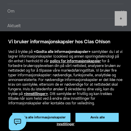
Om
Product
+
quantity
Aktuelt
Våre selskaper
Vi bruker informasjonskapsler hos Clas Ohlson
Ved å trykke på
«Godta alle informasjonskapsler»
samtykker du i at vi
Finn din butikk
lagrer informasjonskapsler (cookies) og annen sporingsteknologi på
din enhet i henhold til vår
policy for informasjonskapsler
for å
forbedre brukeropplevelsen din på vårt nettsted, analysere bruken av
SE
NO
FI
nettstedet og for å tilpasse våre markedsføringstiltak. Vi bruker fire
typer informasjonskapsler: nødvendige, funksjonelle, analytiske og
annonserelaterte. For nødvendige informasjonskapsler er det ikke noe
krav om samtykke, ettersom de er nødvendige for at nettstedet skal
fungere. Hvis du istedenfor ønsker å skreddersy dine valg, kan du
trykke på
«Innstillinger»
. Ditt samtykke er frivillig og kan trekkes
tilbake når som helst ved å endre dine innstillinger for
informasjonskapsler eller kontakte oss for veiledning.
Privacy statement
Medlemsvilkår
Kjøpsvilkår
For bedrifter
Endre til priser ekskl. moms
Godta alle informasjonskapsler
Avvis alle
Legg i handlekurv
(1)
Innstillinger