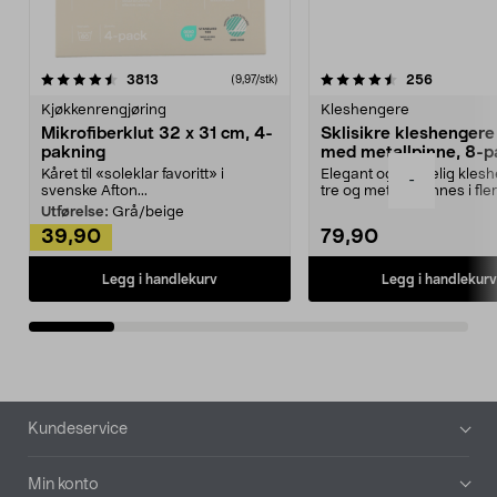
4.5av 5 stjerner
anmeldelser
4.5av 5 stjerner
anmeldels
3813
256
(9,97/stk)
Kjøkkenrengjøring
Kleshengere
Mikrofiberklut 32 x 31 cm, 4-
Sklisikre kleshengere 
pakning
med metallpinne, 8-p
Kåret til «soleklar favoritt» i
Elegant og skikkelig kles
-
svenske Afton...
tre og metall – finnes i fle
Kleshe...
Utførelse:
Grå/beige
39,90
79,90
Legg i handlekurv
Legg i handlekurv
Bunntekst
Kundeservice
Min konto