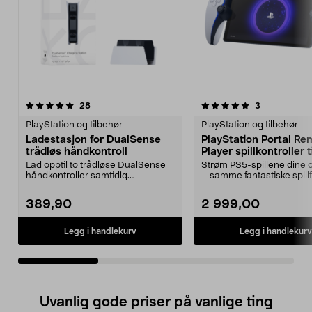
5.0av 5 stjerner
anmeldelser
4.0av 5 stjerner
anmeldelser
28
3
PlayStation og tilbehør
PlayStation og tilbehør
Ladestasjon for DualSense
PlayStation Portal Re
trådløs håndkontroll
Player spillkontroller t
Lad opptil to trådløse DualSense
Strøm PS5-spillene dine o
håndkontroller samtidig.
– samme fantastiske spillf
Ladestasjon for DualSe...
men håndhold...
389,90
2 999,00
Legg i handlekurv
Legg i handlekurv
Uvanlig gode priser på vanlige ting