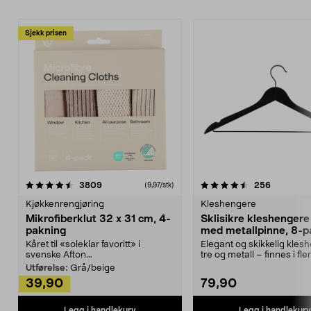
Sjekk prisen
4.5av 5 stjerner
anmeldelser
4.5av 5 stjerner
anmeldels
3809
256
(9,97/stk)
Kjøkkenrengjøring
Kleshengere
Mikrofiberklut 32 x 31 cm, 4-
Sklisikre kleshengere 
pakning
med metallpinne, 8-p
Kåret til «soleklar favoritt» i
Elegant og skikkelig kles
svenske Afton...
tre og metall – finnes i fle
Kleshe...
Utførelse:
Grå/beige
39,90
79,90
Legg i handlekurv
Legg i handlekurv