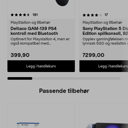
4.0 av 5 stjerner
anmeldelser
5.0 av 5 stjerner
anmeldelser
191
17
PlayStation og tilbehør
PlayStation og tilbehør
Deltaco GAM-139 PS4
Sony PlayStation 5 Dig
kontroll med Bluetooth
Edition spillkonsoll, 
Optimert for Playstation 4, men er
Opplev gamingfølelsen 
også kompatibel med
lynrask SSD og realistisk 
PC/Android/iOS. Deltaco G...
PlayStation5 Digita...
399,90
7299,00
Legg i handlekurv
Legg i handlekurv
Passende tilbehør