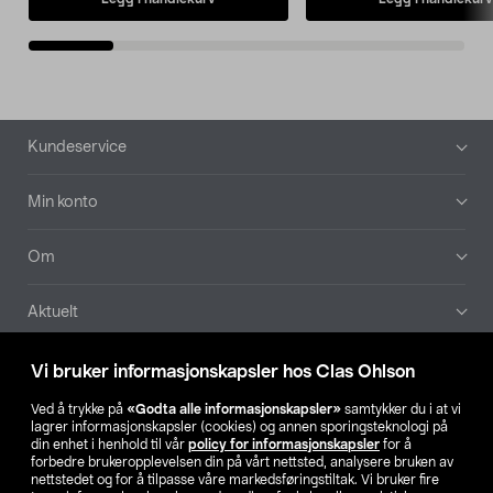
Bunntekst
Kundeservice
Min konto
Om
Aktuelt
Våre selskaper
Vi bruker informasjonskapsler hos Clas Ohlson
Ved å trykke på
«Godta alle informasjonskapsler»
samtykker du i at vi
Finn din butikk
lagrer informasjonskapsler (cookies) og annen sporingsteknologi på
din enhet i henhold til vår
policy for informasjonskapsler
for å
forbedre brukeropplevelsen din på vårt nettsted, analysere bruken av
SE
NO
FI
nettstedet og for å tilpasse våre markedsføringstiltak. Vi bruker fire