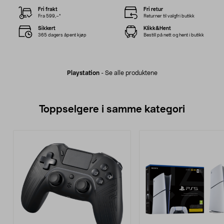
Fri frakt
Fri retur
Fra 599,–*
Returner til valgfri butikk
Sikkert
Klikk&Hent
365 dagers åpent kjøp
Bestill på nett og hent i butikk
Playstation
-
Se alle produktene
Toppselgere i samme kategori