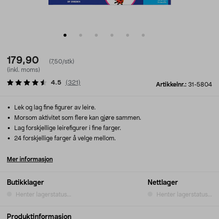
179,90
(7,50/stk)
(inkl. moms)
4.5
(
321
)
Artikkelnr.:
31-5804
Lek og lag fine figurer av leire.
Morsom aktivitet som flere kan gjøre sammen.
Lag forskjellige leirefigurer i fine farger.
24 forskjellige farger å velge mellom.
Mer informasjon
Butikklager
Nettlager
Henter lagerstatus...
Henter lagerstatus...
Produktinformasjon