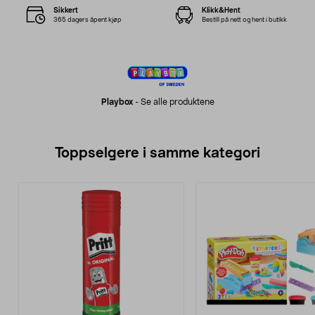
Sikkert
Klikk&Hent
365 dagers åpent kjøp
Bestill på nett og hent i butikk
Playbox
-
Se alle produktene
Toppselgere i samme kategori