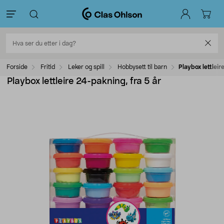
Forside
Fritid
Leker og spill
Hobbysett til barn
Playbox lettleir
Playbox lettleire 24-pakning, fra 5 år