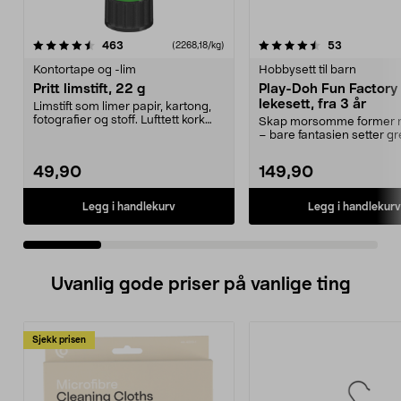
4.5 av 5 stjerner
anmeldelser
4.5 av 5 stjerner
anmeldelse
463
53
(2268,18/kg)
Kontortape og -lim
Hobbysett til barn
Pritt limstift, 22 g
Play-Doh Fun Factory 
lekesett, fra 3 år
Limstift som limer papir, kartong,
fotografier og stoff. Lufttett kork
Skap morsomme former m
sikrer la...
– bare fantasien setter gr
Play-Doh Fun Fac...
49,90
149,90
Legg i handlekurv
Legg i handlekurv
Uvanlig gode priser på vanlige ting
Sjekk prisen