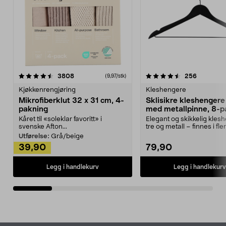
4.5av 5 stjerner
anmeldelser
4.5av 5 stjerner
anmeldels
3808
256
(9,97/stk)
Kjøkkenrengjøring
Kleshengere
Mikrofiberklut 32 x 31 cm, 4-
Sklisikre kleshengere 
pakning
med metallpinne, 8-p
Kåret til «soleklar favoritt» i
Elegant og skikkelig kles
svenske Afton...
tre og metall – finnes i fle
Kleshe...
Utførelse:
Grå/beige
39,90
79,90
Legg i handlekurv
Legg i handlekurv