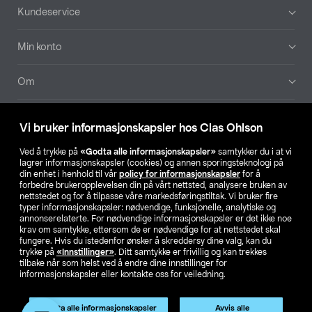
Bunntekst
Kundeservice
Min konto
Om
Aktuelt
Vi bruker informasjonskapsler hos Clas Ohlson
Våre selskaper
Ved å trykke på
«Godta alle informasjonskapsler»
samtykker du i at vi
lagrer informasjonskapsler (cookies) og annen sporingsteknologi på
din enhet i henhold til vår
policy for informasjonskapsler
for å
Finn din butikk
forbedre brukeropplevelsen din på vårt nettsted, analysere bruken av
nettstedet og for å tilpasse våre markedsføringstiltak. Vi bruker fire
typer informasjonskapsler: nødvendige, funksjonelle, analytiske og
annonserelaterte. For nødvendige informasjonskapsler er det ikke noe
SE
NO
FI
krav om samtykke, ettersom de er nødvendige for at nettstedet skal
fungere. Hvis du istedenfor ønsker å skreddersy dine valg, kan du
trykke på
«Innstillinger»
. Ditt samtykke er frivillig og kan trekkes
tilbake når som helst ved å endre dine innstillinger for
informasjonskapsler eller kontakte oss for veiledning.
Godta alle informasjonskapsler
Avvis alle
Privacy statement
Medlemsvilkår
Kjøpsvilkår
For bedrifter