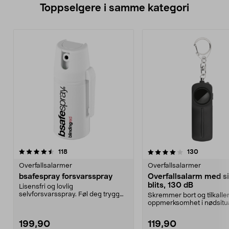
Toppselgere i samme kategori
4.0 av 5 stjerner
anmeldelser
4.5 av 5 stjerner
anmeldels
118
130
Overfallsalarmer
Overfallsalarmer
bsafespray forsvarsspray
Overfallsalarm med s
blits, 130 dB
Lisensfri og lovlig
selvforsvarsspray. Føl deg trygg
Skremmer bort og tilkalle
når du er ute og går. Spray...
oppmerksomhet i nødsitu
Bærbar overfallsalarm...
199,90
119,90