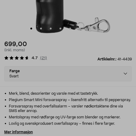
699,00
(inkl. moms)
4.7
(
21
)
Artikkelnr.:
41-4439
Select
Farge
variant
Svart
Merk, blend, desorienter og varsle med et tastetrykk.
Plegium Smart Mini forsvarsspray – lisensfritt alternativ til pepperspray.
Forsvarsspray med overfallsalarm – varsler nødkontaktene dine via
SMS eller anrop.
Mentolspray med rødfarge og UV-farge som blender og markerer.
Lovlig og svenskprodusert overfallsspray – finnes i flere farger.
Mer informasjon