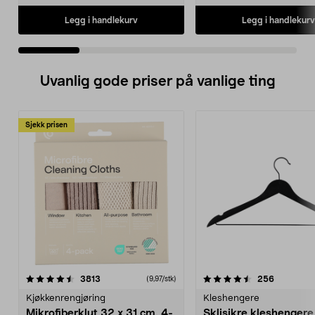
Legg i handlekurv
Legg i handlekurv
Uvanlig gode priser på vanlige ting
Sjekk prisen
4.5av 5 stjerner
anmeldelser
4.5av 5 stjerner
anmeldels
3813
256
(9,97/stk)
Kjøkkenrengjøring
Kleshengere
Mikrofiberklut 32 x 31 cm, 4-
Sklisikre kleshengere 