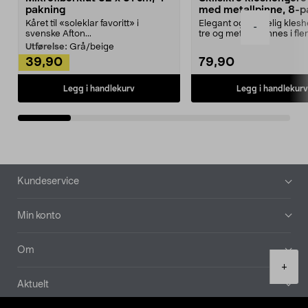
pakning
med metallpinne, 8-p
Kåret til «soleklar favoritt» i
Elegant og skikkelig kles
-
svenske Afton...
tre og metall – finnes i fle
Kleshe...
Utførelse:
Grå/beige
39,90
79,90
Legg i handlekurv
Legg i handlekurv
Bunntekst
Kundeservice
Min konto
Om
Product
+
quantity
Aktuelt