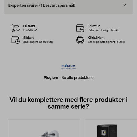
Eksperten svarer
(1 besvart spørsmål)
Fri frakt
Fri retur
Fra 599,–*
Returner til valgfri butikk
Sikkert
Klikk&Hent
365 dagers åpent kjøp
Bestill på nett og hent i butikk
Plegium
-
Se alle produktene
Vil du komplettere med flere produkter i
samme serie?