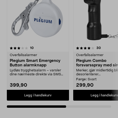
4.0av 5 stjerner
anmeldelser
3.0av 5 stjerner
anmeldelse
10
30
Overfallsalarmer
Overfallsalarmer
Plegium Smart Emergency
Plegium Combo
Button alarmknapp
forsvarsspray med sir
130 dB
Lydløs trygghetsalarm – varsler
Merker, gjør midlertidig bl
dine nærmeste direkte via SMS
desorienterer...
eller taleanrop. P...
Farge:
Svart
399,90
299,90
Legg i handlekurv
Legg i handlekurv