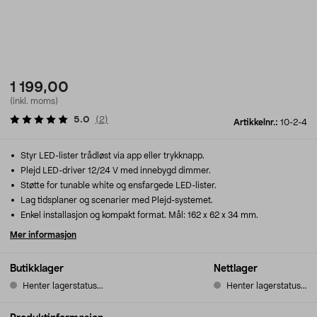
1 199,00
(inkl. moms)
5.0
(
2
)
Artikkelnr.:
10-2-4
Styr LED-lister trådløst via app eller trykknapp.
Plejd LED-driver 12/24 V med innebygd dimmer.
Støtte for tunable white og ensfargede LED-lister.
Lag tidsplaner og scenarier med Plejd-systemet.
Enkel installasjon og kompakt format. Mål: 162 x 62 x 34 mm.
Mer informasjon
Butikklager
Nettlager
Henter lagerstatus...
Henter lagerstatus...