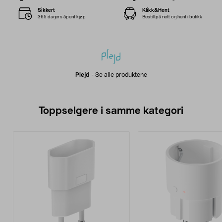
Sikkert
Klikk&Hent
365 dagers åpent kjøp
Bestill på nett og hent i butikk
Plejd
-
Se alle produktene
Toppselgere i samme kategori