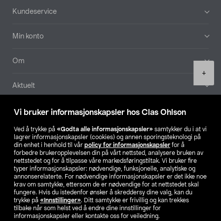
Bunntekst
Kundeservice
Min konto
Om
Product
+
quantity
Aktuelt
Våre selskaper
Vi bruker informasjonskapsler hos Clas Ohlson
Ved å trykke på
«Godta alle informasjonskapsler»
samtykker du i at vi
Finn din butikk
lagrer informasjonskapsler (cookies) og annen sporingsteknologi på
din enhet i henhold til vår
policy for informasjonskapsler
for å
forbedre brukeropplevelsen din på vårt nettsted, analysere bruken av
SE
NO
FI
nettstedet og for å tilpasse våre markedsføringstiltak. Vi bruker fire
typer informasjonskapsler: nødvendige, funksjonelle, analytiske og
annonserelaterte. For nødvendige informasjonskapsler er det ikke noe
krav om samtykke, ettersom de er nødvendige for at nettstedet skal
fungere. Hvis du istedenfor ønsker å skreddersy dine valg, kan du
trykke på
«Innstillinger»
. Ditt samtykke er frivillig og kan trekkes
tilbake når som helst ved å endre dine innstillinger for
informasjonskapsler eller kontakte oss for veiledning.