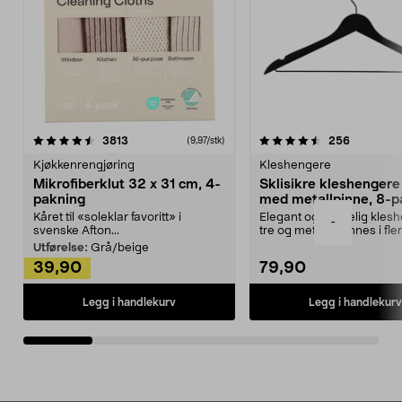
4.5av 5 stjerner
anmeldelser
4.5av 5 stjerner
anmeldels
3813
256
(9,97/stk)
Kjøkkenrengjøring
Kleshengere
Mikrofiberklut 32 x 31 cm, 4-
Sklisikre kleshengere 
pakning
med metallpinne, 8-p
Kåret til «soleklar favoritt» i
Elegant og skikkelig kles
-
svenske Afton...
tre og metall – finnes i fle
Kleshe...
Utførelse:
Grå/beige
39,90
79,90
Legg i handlekurv
Legg i handlekurv