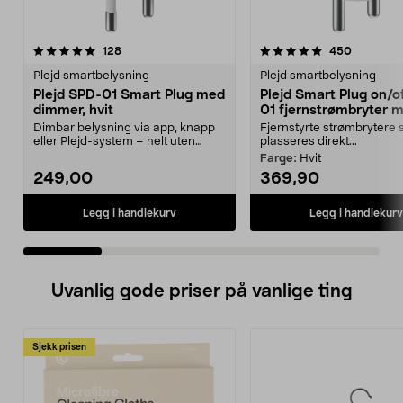
5.0 av 5 stjerner
anmeldelser
5.0 av 5 stjerner
anmeldel
128
450
Plejd smartbelysning
Plejd smartbelysning
Plejd SPD-01 Smart Plug med
Plejd Smart Plug on/o
dimmer, hvit
01 fjernstrømbryter 
Bluetooth
Dimbar belysning via app, knapp
Fjernstyrte strømbrytere
eller Plejd-system – helt uten
plasseres direkt...
ledninger. Plejd ...
Farge:
Hvit
249,00
369,90
Legg i handlekurv
Legg i handlekurv
Uvanlig gode priser på vanlige ting
Sjekk prisen