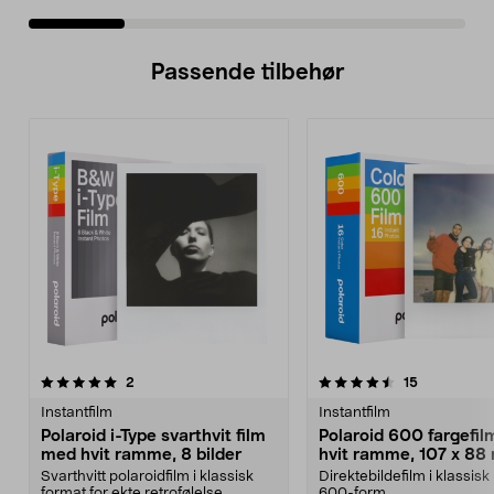
Passende tilbehør
4.5av 5 stjerner
anmeldelser
anmeldelse
2
15
0.0 av 5 stjerner
Instantfilm
Instantfilm
Polaroid i-Type svarthvit film
Polaroid 600 fargefi
med hvit ramme, 8 bilder
hvit ramme, 107 x 8
Svarthvitt polaroidfilm i klassisk
Direktebildefilm i klassisk
format for ekte retrofølelse.
600-form...