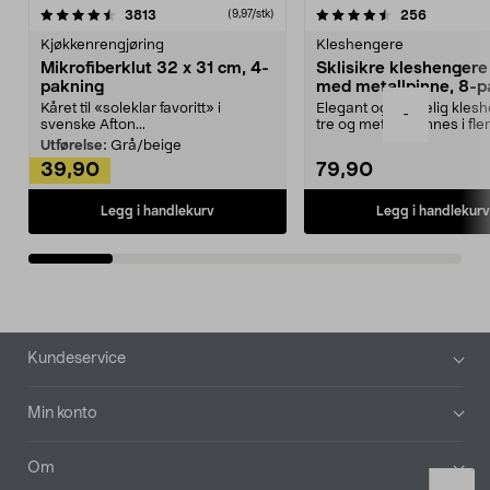
4.5av 5 stjerner
anmeldelser
4.5av 5 stjerner
anmeldels
3813
256
(9,97/stk)
Kjøkkenrengjøring
Kleshengere
Mikrofiberklut 32 x 31 cm, 4-
Sklisikre kleshengere 
pakning
med metallpinne, 8-p
Kåret til «soleklar favoritt» i
Elegant og skikkelig kles
-
svenske Afton...
tre og metall – finnes i fle
Kleshe...
Utførelse:
Grå/beige
39,90
79,90
Legg i handlekurv
Legg i handlekurv
Bunntekst
Kundeservice
Min konto
Om