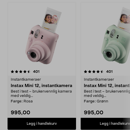
4.5 av 5 stjerner
anmeldelser
4.5 av 5 stjerner
anmeldels
401
401
Instantkameraer
Instantkameraer
Instax Mini 12, instantkamera
Instax Mini 12, insta
Best i test – brukervennlig kamera
Best i test – brukervennl
med veldig...
med veldig...
Farge:
Rosa
Farge:
Grønn
995,00
995,00
Legg i handlekurv
Legg i handlekurv