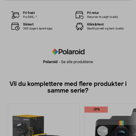
Fri frakt
Fri retur
Fra 599,–*
Returner til valgfri butikk
Sikkert
Klikk&Hent
365 dagers åpent kjøp
Bestill på nett og hent i butikk
Polaroid
-
Se alle produktene
Vil du komplettere med flere produkter i
samme serie?
-21%