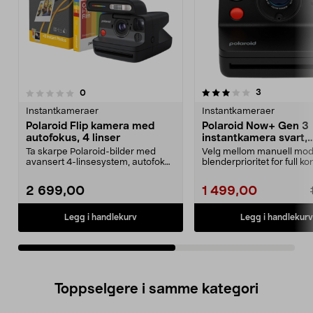
3.5av 5 stjerner
anmeldelser
3
anmeldelser
0
0.0 av 5 stjerner
Instantkameraer
Instantkameraer
Polaroid Flip kamera med
Polaroid Now+ Gen 3
autofokus, 4 linser
instantkamera svart,
apptilkoblet
Ta skarpe Polaroid-bilder med
Velg mellom manuell mo
avansert 4-linsesystem, autofokus
blenderprioritet for full ko
og blits. Polaro...
du fotografe...
2 699,00
1 499,00
Legg i handlekurv
Legg i handlekurv
Toppselgere i samme kategori