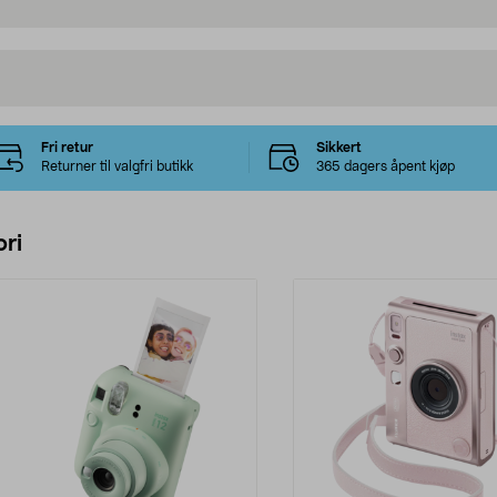
Fri retur
Sikkert
Returner til valgfri butikk
365 dagers åpent kjøp
ri