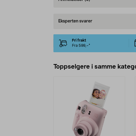
Eksperten svarer
Fri frakt
Fra 599,–*
Toppselgere i samme katego