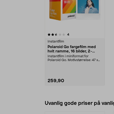
5av 5 stjerner
anmeldelser
4
Instantfilm
Polaroid Go fargefilm med
hvit ramme, 16 bilder, 2-
pakning
Instantfilm i miniformat for
Polaroid Go. Motivstørrelse: 47 x
46 mm. Polaroid G...
259,90
Legg i handlekurv
Uvanlig gode priser på vanli