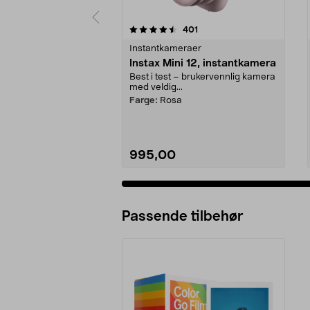
5 av 5 stjerner
4.5 av 5 stjerner
anmeldelser
401
Instantkameraer
Instax Mini 12, instantkamera
Best i test – brukervennlig kamera
med veldig...
Farge:
Rosa
995,00
Passende tilbehør