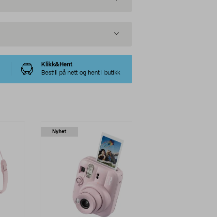
Klikk&Hent
Bestill på nett og hent i butikk
Nyhet