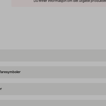
Du finner informasjon om det utgåtte produktet
 faresymboler
er