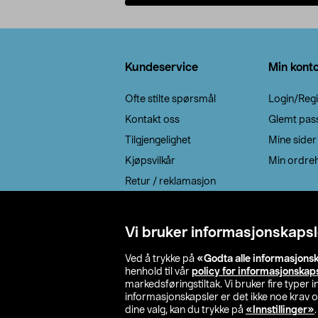
Legg i handlekurv
Bunntekst
Kundeservice
Min kont
Ofte stilte spørsmål
Login/Regi
Kontakt oss
Glemt pas
Tilgjengelighet
Mine sider
Kjøpsvilkår
Min ordreh
Retur / reklamasjon
EE-avfall
Cookie policy
Vi bruker informasjonskapsl
Leveringsalternativ
Ved å trykke på
«Godta alle informasjons
henhold til vår
policy for informasjonskap
markedsføringstiltak. Vi bruker fire typer
informasjonskapsler er det ikke noe krav 
dine valg, kan du trykke på
«Innstillinger»