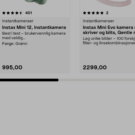
5.0 av 5 stjerner
anmeldelser
anmeldelser
401
2
0.0 av 5 stjerner
Instantkameraer
Instantkameraer
Instax Mini 12, instantkamera
Instax Mini Evo kamera
skriver og blits, Gentle 
Best i test – brukervennlig kamera
med veldig...
Lag unike bilder – 100 forskj
filter- og linsekombinasjoner
Farge:
Grønn
Instax Mini E...
995,00
2299,00