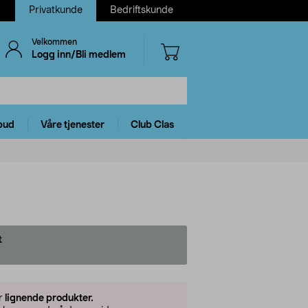
Privatkunde
Bedriftskunde
Velkommen
Logg inn/Bli medlem
bud
Våre tjenester
Club Clas
t
er
lignende produkter.