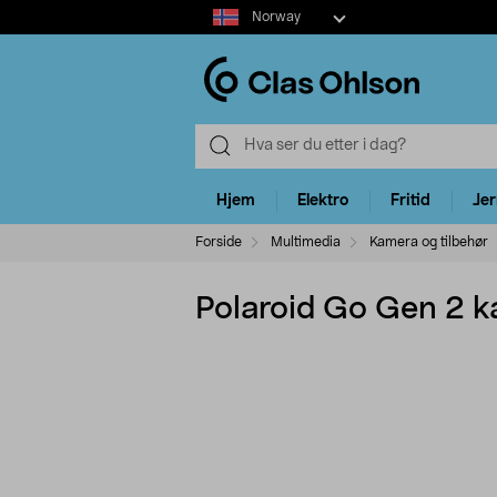
Select
Norway
market
Hjem
Elektro
Fritid
Je
Forside
Multimedia
Kamera og tilbehør
Polaroid Go Gen 2 