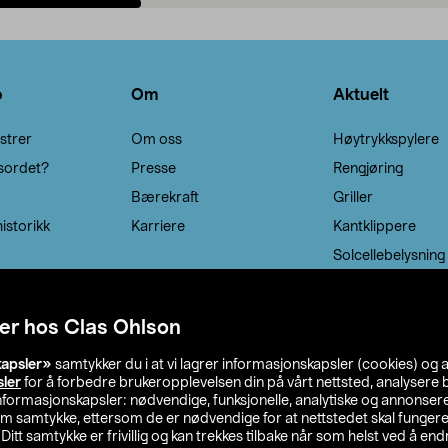
Legg i handlekurv
Legg i handlekurv
o
Om
Aktuelt
strer
Om oss
Høytrykkspylere
sordet?
Presse
Rengjøring
Bærekraft
Griller
istorikk
Karriere
Kantklippere
Solcellebelysning
er hos Clas Ohlson
kapsler»
samtykker du i at vi lagrer informasjonskapsler (cookies) og 
sler
for å forbedre brukeropplevelsen din på vårt nettsted, analysere b
 informasjonskapsler: nødvendige, funksjonelle, analytiske og annonse
om samtykke, ettersom de er nødvendige for at nettstedet skal fungere
. Ditt samtykke er frivillig og kan trekkes tilbake når som helst ved å endr