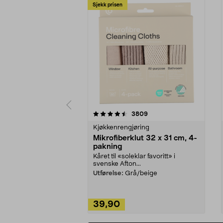
Sjekk prisen
5av 5 stjerner
4.5av 5 stjerner
anmeldelser
3809
Kjøkkenrengjøring
Mikrofiberklut 32 x 31 cm, 4-
pakning
Kåret til «soleklar favoritt» i
svenske Afton...
Utførelse:
Grå/beige
39,90