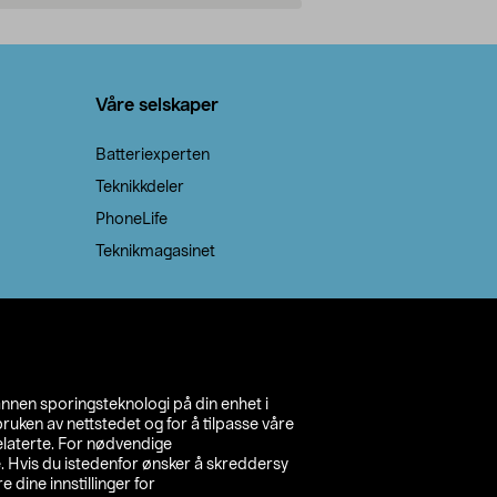
Legg i handlekurv
Legg 
Våre selskaper
Batteriexperten
Teknikkdeler
PhoneLife
Teknikmagasinet
annen sporingsteknologi på din enhet i
ruken av nettstedet og for å tilpasse våre
relaterte. For nødvendige
. Hvis du istedenfor ønsker å skreddersy
e dine innstillinger for