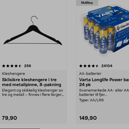
Multibuy
4.5av 5 stjerner
anmeldelser
4.5av 5 stjerner
anmeldels
256
24104
Kleshengere
AA-batterier
Sklisikre kleshengere i tre
Varta Longlife Power ba
med metallpinne, 8-pakning
24 pk
Elegant og skikkelig kleshenger av
Svanemerkede AA- eller A
tre og metall – finnes i flere farger.
batterier til fjer...
Kleshe...
Type:
AA/LR6
79,90
149,90