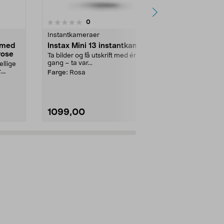
4.5 av 5 stjerner
4.5
4
anmeldelser
0
Instantkameraer
Instantkamer
 med
Instax Mini 13 instantkamera
Instax Mini
rose
Ta bilder og få utskrift med én
Best i test –
gang – ta var...
med veldig...
ellige
.
Farge:
Rosa
Farge:
Lilla
1099,00
995,00