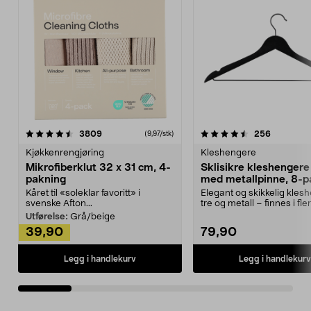
4.5av 5 stjerner
anmeldelser
4.5av 5 stjerner
anmeldels
3809
256
(9,97/stk)
Kjøkkenrengjøring
Kleshengere
Mikrofiberklut 32 x 31 cm, 4-
Sklisikre kleshengere 
pakning
med metallpinne, 8-p
Kåret til «soleklar favoritt» i
Elegant og skikkelig kles
svenske Afton...
tre og metall – finnes i fle
Kleshe...
Utførelse:
Grå/beige
39,90
79,90
Legg i handlekurv
Legg i handlekurv