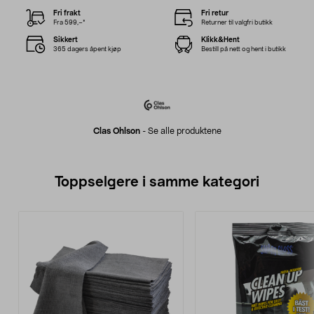
Fri frakt
Fri retur
Fra 599,–*
Returner til valgfri butikk
Sikkert
Klikk&Hent
365 dagers åpent kjøp
Bestill på nett og hent i butikk
Clas Ohlson
-
Se alle produktene
Toppselgere i samme kategori