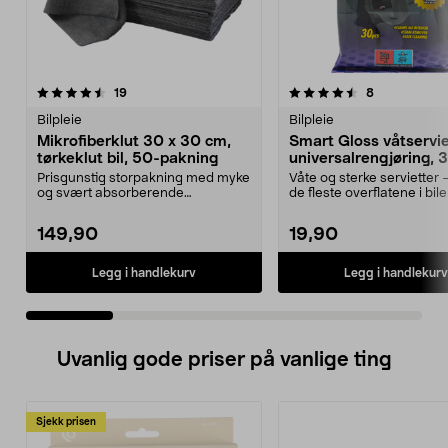
4.5 av 5 stjerner
anmeldelser
4.0 av 5 stjerner
anmeldelser
19
8
Bilpleie
Bilpleie
Mikrofiberklut 30 x 30 cm,
Smart Gloss våtserviet
tørkeklut bil, 50-pakning
universalrengjøring, 
pakning
Prisgunstig storpakning med myke
Våte og sterke servietter 
og svært absorberende
de fleste overflatene i bil
tørkekluter. Store mikrof...
Gloss v...
149,90
19,90
Legg i handlekurv
Legg i handlekurv
Uvanlig gode priser på vanlige ting
Sjekk prisen