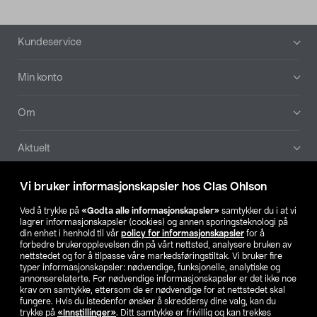
Bunntekst
Kundeservice
Min konto
Om
Aktuelt
Våre selskaper
Vi bruker informasjonskapsler hos Clas Ohlson
Ved å trykke på
«Godta alle informasjonskapsler»
samtykker du i at vi
Finn din butikk
lagrer informasjonskapsler (cookies) og annen sporingsteknologi på
din enhet i henhold til vår
policy for informasjonskapsler
for å
forbedre brukeropplevelsen din på vårt nettsted, analysere bruken av
SE
NO
FI
nettstedet og for å tilpasse våre markedsføringstiltak. Vi bruker fire
typer informasjonskapsler: nødvendige, funksjonelle, analytiske og
annonserelaterte. For nødvendige informasjonskapsler er det ikke noe
krav om samtykke, ettersom de er nødvendige for at nettstedet skal
fungere. Hvis du istedenfor ønsker å skreddersy dine valg, kan du
trykke på
«Innstillinger»
. Ditt samtykke er frivillig og kan trekkes