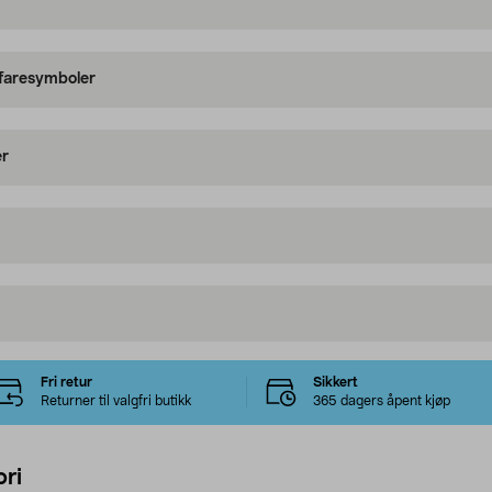
 faresymboler
er
Fri retur
Sikkert
Returner til valgfri butikk
365 dagers åpent kjøp
ri