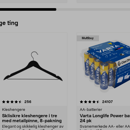
ge ting
Multibuy
4.5av 5 stjerner
anmeldelser
4.5av 5 stjerner
anmeldels
256
24107
Kleshengere
AA-batterier
Sklisikre kleshengere i tre
Varta Longlife Power ba
med metallpinne, 8-pakning
24 pk
Elegant og skikkelig kleshenger av
Svanemerkede AA- eller A