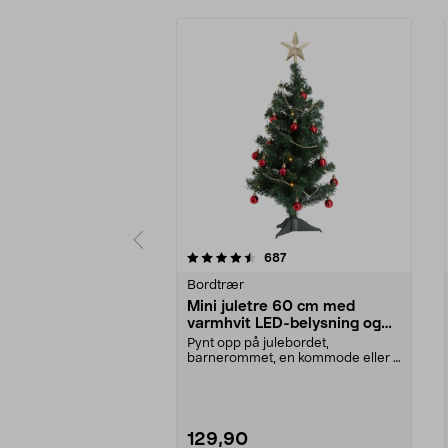
5 av 5 stjerner
4.5 av 5 stjerner
anmeldelser
687
Bordtrær
Mini juletre 60 cm med
varmhvit LED-belysning og
pynt
Pynt opp på julebordet,
barnerommet, en kommode eller i
et vindu. Minijuletre me...
129,90