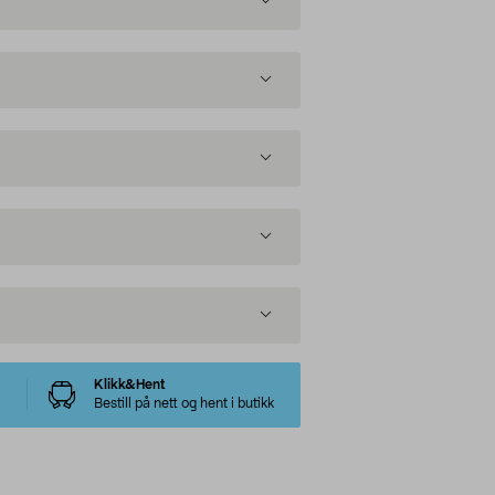
Klikk&Hent
Bestill på nett og hent i butikk