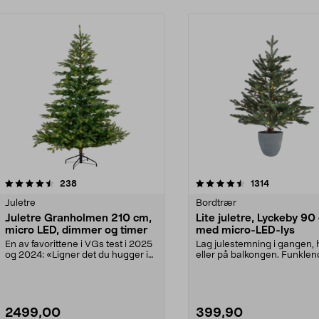
4.5 av 5 stjerner
anmeldelser
4.5 av 5 stjerner
anmeldelser
238
1314
Juletre
Bordtrær
Juletre Granholmen 210 cm,
Lite juletre, Lyckeby 90
micro LED, dimmer og timer
med micro-LED-lys
En av favorittene i VGs test i 2025
Lag julestemning i gangen, 
og 2024: «Ligner det du hugger i
eller på balkongen. Funkle
skogen». Gr...
micro-LED-pærer ...
2499,00
399,90