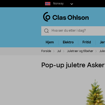
Select
Norway
market
Hjem
Elektro
Fritid
Je
Forside
Jul
Juletrær og tilbehør
Jule
Pop-up juletre Aske