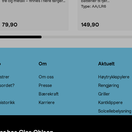
tre og metall – finnes i flere farger.
batterier til fjer...
Kleshe...
Type:
AA/LR6
79,90
149,90
Legg i handlekurv
Legg i handlekurv
o
Om
Aktuelt
strer
Om oss
Høytrykkspylere
sordet?
Presse
Rengjøring
Bærekraft
Griller
istorikk
Karriere
Kantklippere
Solcellebelysning