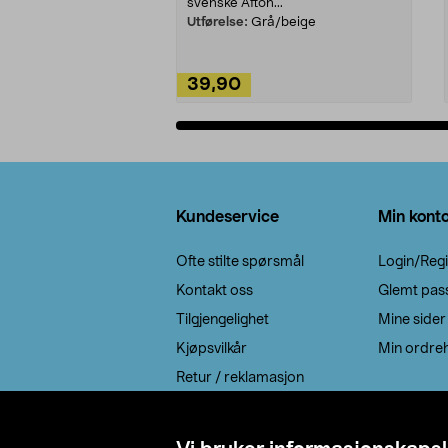
svenske Afton...
Utførelse:
Grå/beige
39,90
Legg i handlekurv
Bunntekst
Kundeservice
Min kont
Ofte stilte spørsmål
Login/Regi
Kontakt oss
Glemt pas
Tilgjengelighet
Mine sider
Kjøpsvilkår
Min ordreh
Retur / reklamasjon
EE-avfall
Cookie policy