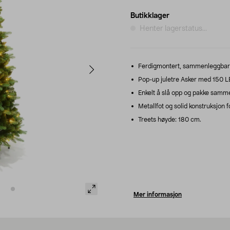
Butikklager
Henter lagerstatus...
Ferdigmontert, sammenleggbart jul
Pop-up juletre Asker med 150 LED
Enkelt å slå opp og pakke sammen
Metallfot og solid konstruksjon f
Treets høyde: 180 cm.
Mer informasjon