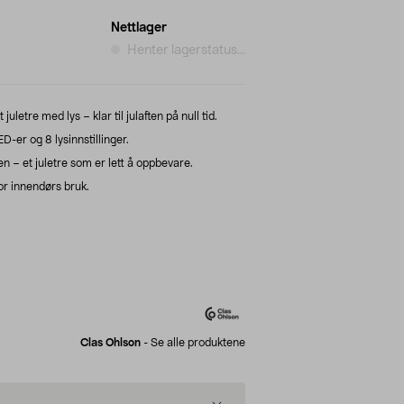
Nettlager
Henter lagerstatus...
etre med lys – klar til julaften på null tid.
-er og 8 lysinnstillinger.
 – et juletre som er lett å oppbevare.
or innendørs bruk.
Clas Ohlson
-
Se alle produktene