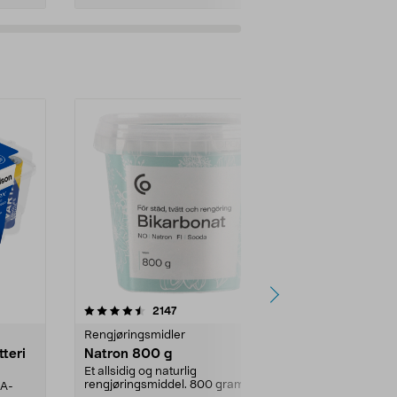
er
4.0av 5 stjerner
anmeldelser
4.5
2147
4
Rengjøringsmidler
Levende lys
tteri
Natron 800 g
Telys steari
prosent ste
Et allsidig og naturlig
rengjøringsmiddel. 800 gram
AA-
100 % stearin