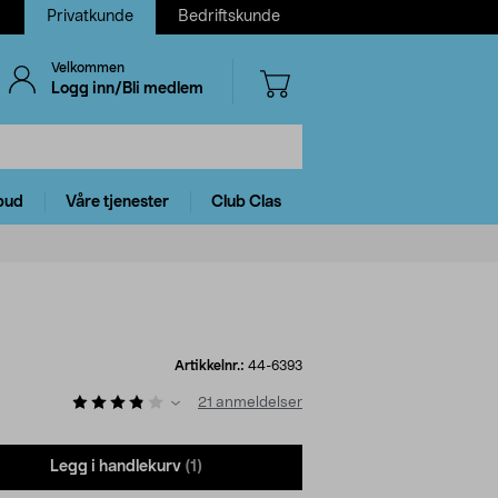
Privatkunde
Bedriftskunde
Velkommen
Logg inn/Bli medlem
bud
Våre tjenester
Club Clas
Artikkelnr.:
44-6393
21
anmeldelser
Legg i handlekurv
(1)