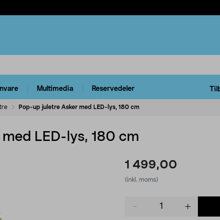
rnvare
Multimedia
Reservedeler
Til
tre
Pop-up juletre Asker med LED-lys, 180 cm
r med LED-lys, 180 cm
1 499,00
(inkl. moms)
Product
quantity