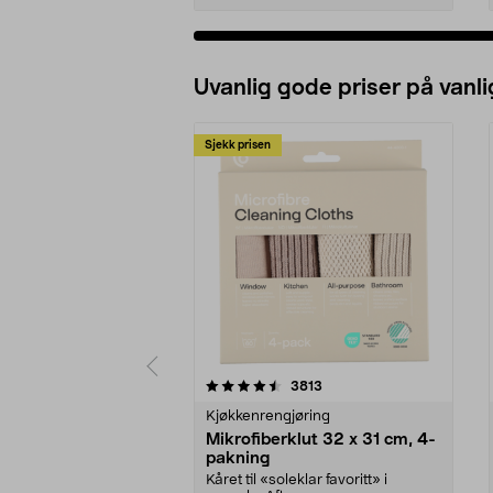
Uvanlig gode priser på vanli
Sjekk prisen
5av 5 stjerner
4.5av 5 stjerner
anmeldelser
3813
Kjøkkenrengjøring
Mikrofiberklut 32 x 31 cm, 4-
pakning
Kåret til «soleklar favoritt» i