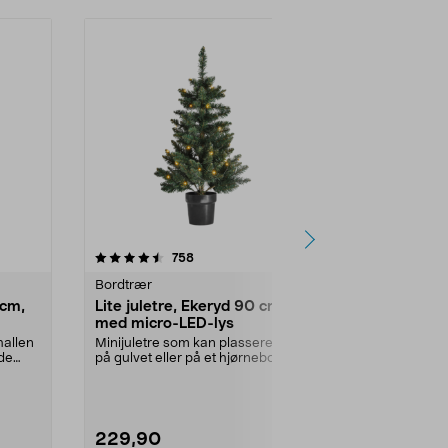
4.5 av 5 stjerner
anmeldelser
4.5
758
5
Bordtrær
Juletre
 cm,
Lite juletre, Ekeryd 90 cm,
Juletre Or
med micro-LED-lys
LED-belysn
hallen
Minijuletre som kan plasseres rett
Vår bestselge
nde
på gulvet eller på et hjørnebord.
klare LED-lys
Lite plastj...
juletre med...
229,90
1998,00