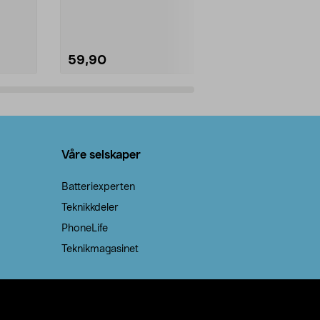
natron – til rengjøring både...
råvarer. Produ
brenner med e
59,90
69,90
Legg i handlekurv
Legg 
Våre selskaper
Batteriexperten
Teknikkdeler
PhoneLife
Teknikmagasinet