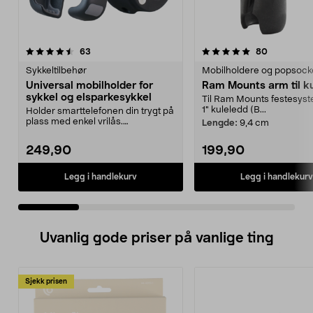
5.0 av 5 stjerner
anmeldelser
4.5 av 5 stjerner
anmeldelse
63
80
Sykkeltilbehør
Mobilholdere og popsock
Universal mobilholder for
Ram Mounts arm til k
sykkel og elsparkesykkel
Til Ram Mounts festesys
1" kuleledd (B...
Holder smarttelefonen din trygt på
plass med enkel vrilås.
Lengde:
9,4 cm
Mobilholder for sykke...
249,90
199,90
Legg i handlekurv
Legg i handlekurv
Uvanlig gode priser på vanlige ting
Sjekk prisen