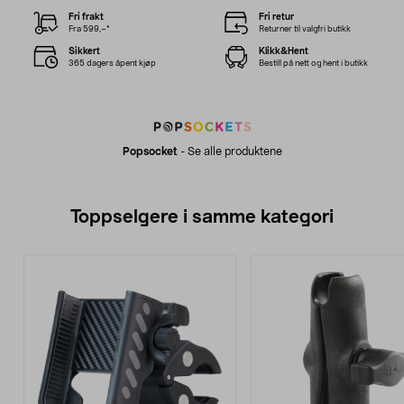
Fri frakt
Fri retur
Fra 599,–*
Returner til valgfri butikk
Sikkert
Klikk&Hent
365 dagers åpent kjøp
Bestill på nett og hent i butikk
Popsocket
-
Se alle produktene
Toppselgere i samme kategori