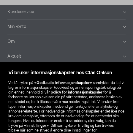
Bunntekst
Kundeservice
Min konto
Om
Aktuelt
Våre selskaper
Vi bruker informasjonskapsler hos Clas Ohlson
Ved å trykke på
«Godta alle informasjonskapsler»
samtykker du i at vi
Finn din butikk
lagrer informasjonskapsler (cookies) og annen sporingsteknologi på
din enhet i henhold til vår
policy for informasjonskapsler
for å
forbedre brukeropplevelsen din på vårt nettsted, analysere bruken av
SE
NO
FI
nettstedet og for å tilpasse våre markedsføringstiltak. Vi bruker fire
typer informasjonskapsler: nødvendige, funksjonelle, analytiske og
annonserelaterte. For nødvendige informasjonskapsler er det ikke noe
krav om samtykke, ettersom de er nødvendige for at nettstedet skal
fungere. Hvis du istedenfor ønsker å skreddersy dine valg, kan du
trykke på
«Innstillinger»
. Ditt samtykke er frivillig og kan trekkes
tilbake når som helst ved å endre dine innstillinger for