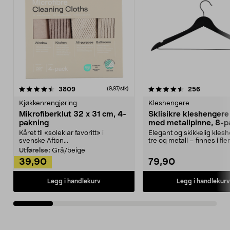
4.5av 5 stjerner
anmeldelser
4.5av 5 stjerner
anmeldels
3809
256
(9,97/stk)
Kjøkkenrengjøring
Kleshengere
Mikrofiberklut 32 x 31 cm, 4-
Sklisikre kleshengere 
pakning
med metallpinne, 8-p
Kåret til «soleklar favoritt» i
Elegant og skikkelig kles
svenske Afton...
tre og metall – finnes i fle
Kleshe...
Utførelse:
Grå/beige
39,90
79,90
Legg i handlekurv
Legg i handlekurv