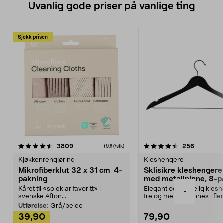
Uvanlig gode priser på vanlige ting
Sjekk prisen
4.5av 5 stjerner
anmeldelser
4.5av 5 stjerner
anmeldels
3809
256
(9,97/stk)
Kjøkkenrengjøring
Kleshengere
Mikrofiberklut 32 x 31 cm, 4-
Sklisikre kleshengere 
pakning
med metallpinne, 8-p
Kåret til «soleklar favoritt» i
Elegant og skikkelig kles
-
svenske Afton...
tre og metall – finnes i fle
Kleshe...
Utførelse:
Grå/beige
39,90
79,90