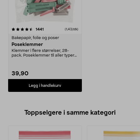
anmeldelser
1441
(1,43/stk)
Bakepapir, folie og poser
Poseklemmer
Klemmer i flere størrelser, 28-
pack. Poseklemmer til aller typer
poser. Lukker p...
39,90
Legg i handlekurv
Toppselgere i samme kategori