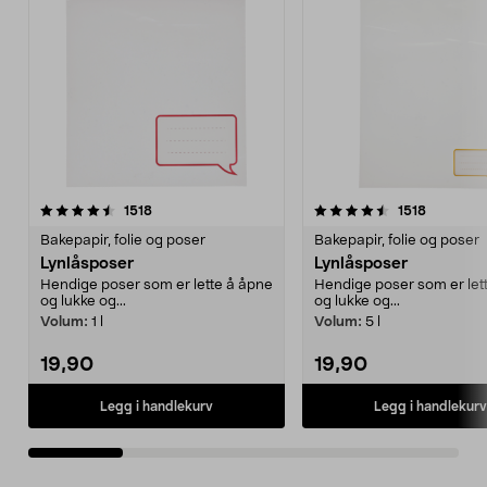
4.5 av 5 stjerner
anmeldelser
4.5 av 5 stjerner
anmeldel
1518
1518
Bakepapir, folie og poser
Bakepapir, folie og poser
Lynlåsposer
Lynlåsposer
Hendige poser som er lette å åpne
Hendige poser som er let
og lukke og...
og lukke og...
Volum:
1 l
Volum:
5 l
19,90
19,90
Legg i handlekurv
Legg i handlekurv