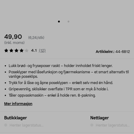
49,90
(6,24/stk)
(inkl. moms)
4.1
(
12
)
Artikkelnr.:
44-6812
Lukk brød- og fryseposer raskt – holder innholdet friskt lenger.
Poseklyper med låsefunksjon og fjærmekanisme – et smart alternativ til
vanlige poseklips.
Trykk for å låse og åpne poseklypen – enkelt selv med én hånd.
Gripevennlig, sklisikker overflate i TPR som er myk å holde i.
Tåler oppvaskmaskin – enkel å holde ren. 8-pakning.
Mer informasjon
Butikklager
Nettlager
Henter lagerstatus...
Henter lagerstatus...