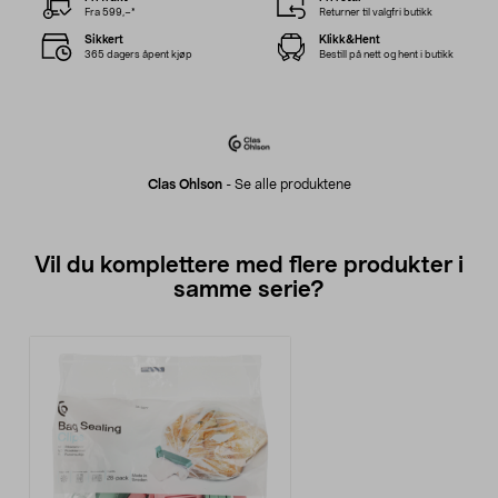
Fra 599,–*
Returner til valgfri butikk
Sikkert
Klikk&Hent
365 dagers åpent kjøp
Bestill på nett og hent i butikk
Clas Ohlson
-
Se alle produktene
Vil du komplettere med flere produkter i
samme serie?