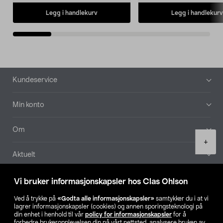
Legg i handlekurv
Legg i handlekurv
Bunntekst
Kundeservice
Min konto
Om
Product
+
quantity
Aktuelt
Våre selskaper
Vi bruker informasjonskapsler hos Clas Ohlson
Ved å trykke på
«Godta alle informasjonskapsler»
samtykker du i at vi
Finn din butikk
lagrer informasjonskapsler (cookies) og annen sporingsteknologi på
din enhet i henhold til vår
policy for informasjonskapsler
for å
forbedre brukeropplevelsen din på vårt nettsted, analysere bruken av