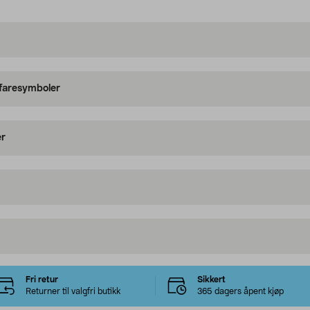
 faresymboler
er
Fri retur
Sikkert
Returner til valgfri butikk
365 dagers åpent kjøp