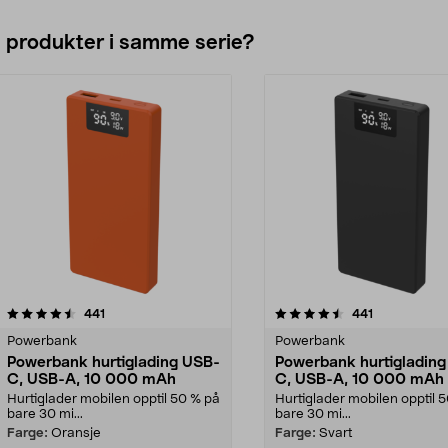
e produkter i samme serie?
4.5av 5 stjerner
anmeldelser
4.5av 5 stjerner
anmeldelser
441
441
Powerbank
Powerbank
Powerbank hurtiglading USB-
Powerbank hurtigladin
C, USB-A, 10 000 mAh
C, USB-A, 10 000 mAh
Hurtiglader mobilen opptil 50 % på
Hurtiglader mobilen opptil 
bare 30 mi...
bare 30 mi...
Farge:
Oransje
Farge:
Svart