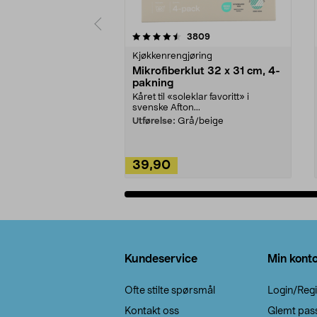
5av 5 stjerner
4.5av 5 stjerner
anmeldelser
3809
Kjøkkenrengjøring
Mikrofiberklut 32 x 31 cm, 4-
pakning
Kåret til «soleklar favoritt» i
svenske Afton...
Utførelse:
Grå/beige
39,90
Legg i handlekurv
Bunntekst
Kundeservice
Min kont
Ofte stilte spørsmål
Login/Regi
Kontakt oss
Glemt pas