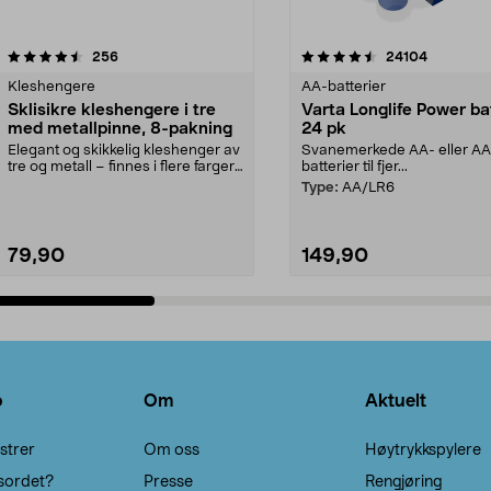
4.5av 5 stjerner
anmeldelser
4.5av 5 stjerner
anmeldels
256
24104
Kleshengere
AA-batterier
Sklisikre kleshengere i tre
Varta Longlife Power ba
med metallpinne, 8-pakning
24 pk
Elegant og skikkelig kleshenger av
Svanemerkede AA- eller A
tre og metall – finnes i flere farger.
batterier til fjer...
Kleshe...
Type:
AA/LR6
79,90
149,90
Legg i handlekurv
Legg i handlekurv
o
Om
Aktuelt
strer
Om oss
Høytrykkspylere
sordet?
Presse
Rengjøring