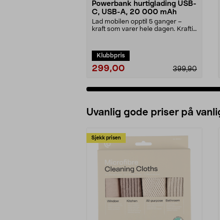
Powerbank hurtiglading USB-
C, USB-A, 20 000 mAh
Lad mobilen opptil 5 ganger –
kraft som varer hele dagen. Kraftig
powerbank – 20...
Klubbpris
299,00
399,90
Uvanlig gode priser på vanli
Sjekk prisen