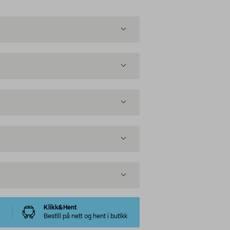
Klikk&Hent
Bestill på nett og hent i butikk