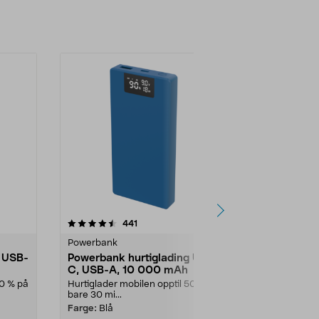
anmeldelser
441
Powerbank
g USB-
Powerbank hurtiglading USB-
C, USB-A, 10 000 mAh
50 % på
Hurtiglader mobilen opptil 50 % på
bare 30 mi...
Farge:
Blå