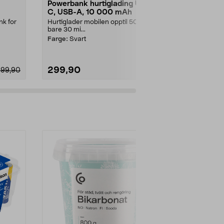
Powerbank hurtiglading USB-
Anker MagG
C, USB-A, 10 000 mAh
powerbank
k for
Hurtiglader mobilen opptil 50 % på
Ultraslank M
bare 30 mi...
powerbank på
..
magnetisk og l
Farge:
Svart
299,90
649,00
299,90