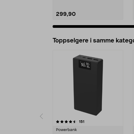
299,90
Legg i handlekurv
Toppselgere i samme katego
5 av 5 stjerner
4.5 av 5 stjerner
anmeldelser
151
Powerbank