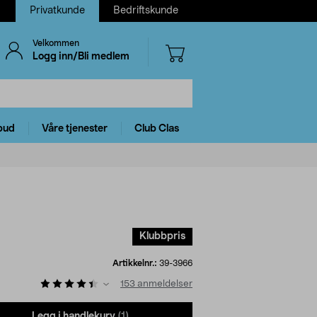
Privatkunde
Bedriftskunde
Velkommen
Logg inn/Bli medlem
bud
Våre tjenester
Club Clas
Klubbpris
Artikkelnr.:
39-3966
153
anmeldelser
Legg i handlekurv
(1)