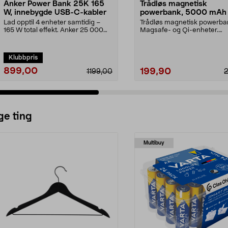
Anker Power Bank 25K 165
Trådløs magnetisk
W, innebygde USB-C-kabler
powerbank, 5000 mAh
Lad opptil 4 enheter samtidig –
Trådløs magnetisk powerban
165 W total effekt. Anker 25 000
Magsafe- og Qi-enheter.
mAh powerbank m...
Powerbank 5000 mAh – lad.
Klubbpris
899,00
199,90
1199,00
ge ting
Multibuy