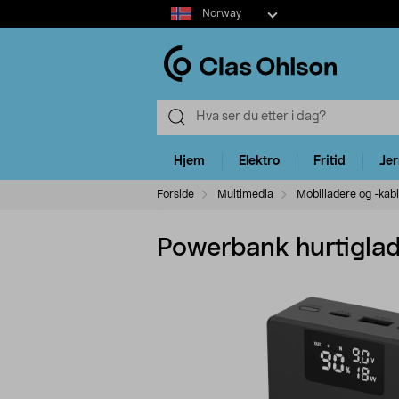
Select
Norway
market
Hjem
Elektro
Fritid
Je
Forside
Multimedia
Mobilladere og -kab
Powerbank hurtigla