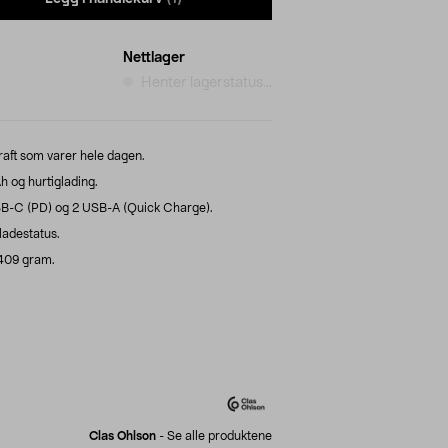
Nettlager
Henter lagerstatus...
raft som varer hele dagen.
 og hurtiglading.
SB-C (PD) og 2 USB-A (Quick Charge).
ladestatus.
 409 gram.
Clas Ohlson
-
Se alle produktene