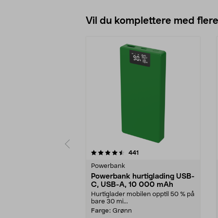
Vil du komplettere med fler
5av 5 stjerner
4.5av 5 stjerner
anmeldelser
441
Powerbank
Powerbank hurtiglading USB-
C, USB-A, 10 000 mAh
Hurtiglader mobilen opptil 50 % på
bare 30 mi...
Farge:
Grønn