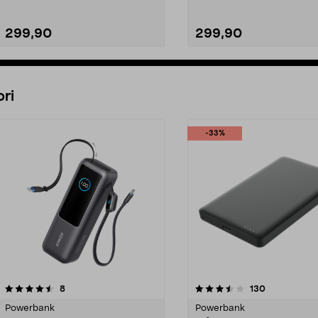
299,90
299,90
Legg i handlekurv
Legg i handlekurv
ri
-33%
3.5 av 5 stjerner
anmeldelser
4.5 av 5 stjerner
anmeldelser
8
130
Powerbank
Powerbank