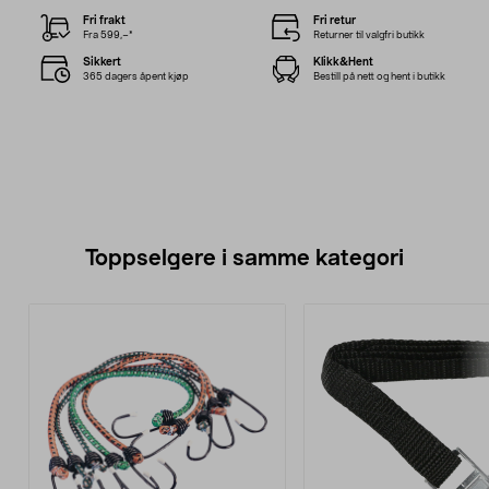
Fri frakt
Fri retur
Fra 599,–*
Returner til valgfri butikk
Sikkert
Klikk&Hent
365 dagers åpent kjøp
Bestill på nett og hent i butikk
Toppselgere i samme kategori