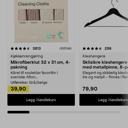
4.5av 5 stjerner
anmeldelser
4.5av 5 stjerner
anmeldels
3813
256
(9,97/stk)
Kjøkkenrengjøring
Kleshengere
Mikrofiberklut 32 x 31 cm, 4-
Sklisikre kleshengere 
pakning
med metallpinne, 8-p
Kåret til «soleklar favoritt» i
Elegant og skikkelig kles
svenske Afton...
tre og metall – finnes i fle
Kleshe...
Utførelse:
Grå/beige
39,90
79,90
Legg i handlekurv
Legg i handlekurv