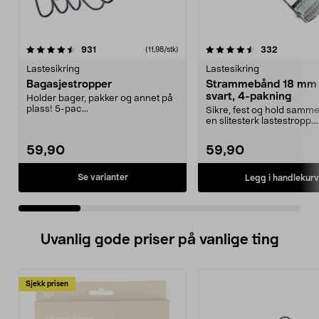
4.5 av 5 stjerner
anmeldelser
4.5 av 5 stjerner
anmeldels
931
332
(11,98/stk)
Lastesikring
Lastesikring
Bagasjestropper
Strammebånd 18 mm 
svart, 4-pakning
Holder bager, pakker og annet på
plass! 5-pac...
Sikre, fest og hold sam
en slitesterk lastestropp.
Brukervennlig spennbån..
59,90
59,90
Se varianter
Legg i handlekurv
Uvanlig gode priser på vanlige ting
Sjekk prisen