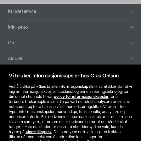
Bunntekst
Kundeservice
Min konto
Om
Aktuelt
Våre selskaper
Vi bruker informasjonskapsler hos Clas Ohlson
Ved å trykke på
«Godta alle informasjonskapsler»
samtykker du i at vi
Finn din butikk
lagrer informasjonskapsler (cookies) og annen sporingsteknologi på
din enhet i henhold til vår
policy for informasjonskapsler
for å
forbedre brukeropplevelsen din på vårt nettsted, analysere bruken av
SE
NO
FI
nettstedet og for å tilpasse våre markedsføringstiltak. Vi bruker fire
typer informasjonskapsler: nødvendige, funksjonelle, analytiske og
annonserelaterte. For nødvendige informasjonskapsler er det ikke noe
krav om samtykke, ettersom de er nødvendige for at nettstedet skal
fungere. Hvis du istedenfor ønsker å skreddersy dine valg, kan du
trykke på
«Innstillinger»
. Ditt samtykke er frivillig og kan trekkes
tilbake når som helst ved å endre dine innstillinger for