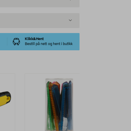
Klikk&Hent
Bestill på nett og hent i butikk