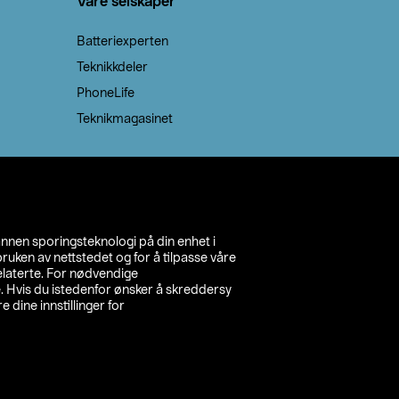
Våre selskaper
Batteriexperten
Teknikkdeler
PhoneLife
Teknikmagasinet
annen sporingsteknologi på din enhet i
ruken av nettstedet og for å tilpasse våre
relaterte. For nødvendige
. Hvis du istedenfor ønsker å skreddersy
e dine innstillinger for
inn din butikk