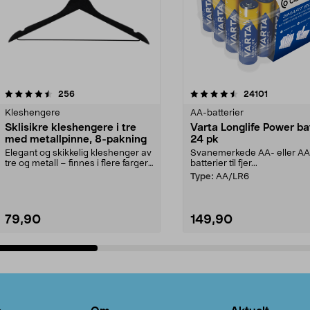
4.5av 5 stjerner
anmeldelser
4.5av 5 stjerner
anmeldels
256
24101
Kleshengere
AA-batterier
Sklisikre kleshengere i tre
Varta Longlife Power ba
med metallpinne, 8-pakning
24 pk
Elegant og skikkelig kleshenger av
Svanemerkede AA- eller A
tre og metall – finnes i flere farger.
batterier til fjer...
Kleshe...
Type:
AA/LR6
79,90
149,90
Legg i handlekurv
Legg i handlekurv