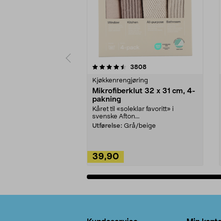
5av 5 stjerner
4.5av 5 stjerner
anmeldelser
3808
Kjøkkenrengjøring
Mikrofiberklut 32 x 31 cm, 4-
pakning
Kåret til «soleklar favoritt» i
svenske Afton...
Utførelse:
Grå/beige
39,90
Legg i handlekurv
Bunntekst