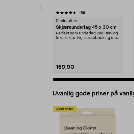
5 av 5 stjerner
4.5 av 5 stjerner
anmeldelser
159
Papirkuttere
Skjæreunderlag 45 x 30 cm
Perfekt som underlag ved lær- og
tekstilskjæring, scrapbooking etc.
Verktöy for ...
159,90
Uvanlig gode priser på vanli
Sjekk prisen