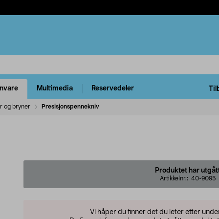
rnvare
Multimedia
Reservedeler
Til
r og bryner
Presisjonspennekniv
Produktet har utgåt
Artikkelnr.:
40-9095
Vi håper du finner det du leter etter und