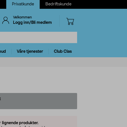
Privatkunde
Bedriftskunde
Velkommen
Logg inn/Bli medlem
bud
Våre tjenester
Club Clas
t
er
lignende produkter.