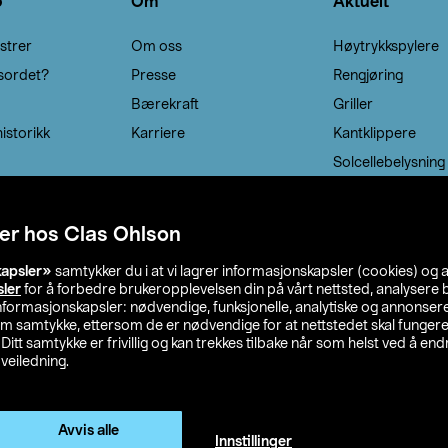
o
Om
Aktuelt
strer
Om oss
Høytrykkspylere
sordet?
Presse
Rengjøring
Bærekraft
Griller
istorikk
Karriere
Kantklippere
Solcellebelysning
er hos Clas Ohlson
kapsler»
samtykker du i at vi lagrer informasjonskapsler (cookies) og 
sler
for å forbedre brukeropplevelsen din på vårt nettsted, analysere b
 informasjonskapsler: nødvendige, funksjonelle, analytiske og annonse
om samtykke, ettersom de er nødvendige for at nettstedet skal fungere
. Ditt samtykke er frivillig og kan trekkes tilbake når som helst ved å endr
veiledning.
lson
Privacy statement
Medlemsvilkår
Kjøpsvilkår
F
Endre til priser ekskl. moms
Avvis alle
Innstillinger