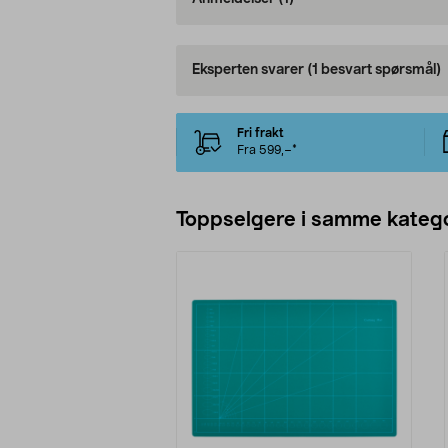
Eksperten svarer
(1 besvart spørsmål)
Fri frakt
Fra 599,–*
Toppselgere i samme katego