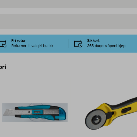
Fri retur
Sikkert
Returner til valgfri butikk
365 dagers åpent kjøp
ri