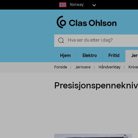
Select
Norway
market
Hjem
Elektro
Fritid
Je
Forside
Jernvare
Håndverktøy
Knive
Presisjonspennekniv