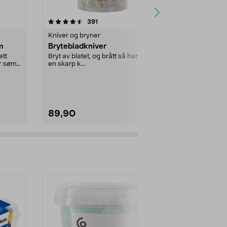
4.5 av 5 stjerner
anmeldelser
4.0
391
1
Kniver og bryner
Kniver og bry
m
Brytebladkniver
Morakniv sl
ett
Bryt av blatet, og brått så har du
Kort og smidig
or søm
en skarp k...
detaljer. Mora
sløydkniv – sk
89,90
279,90