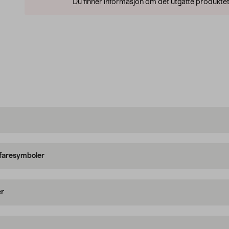
Du finner informasjon om det utgåtte produktet
 faresymboler
er