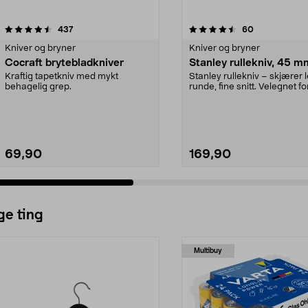
4.5 av 5 stjerner
anmeldelser
4.5 av 5 stjerner
anmeldelser
437
60
Kniver og bryner
Kniver og bryner
Cocraft brytebladkniver
Stanley rullekniv, 45 m
Kraftig tapetkniv med mykt
Stanley rullekniv – skjærer l
behagelig grep.
runde, fine snitt. Velegnet f
og kunsthån...
69,90
169,90
ge ting
Multibuy