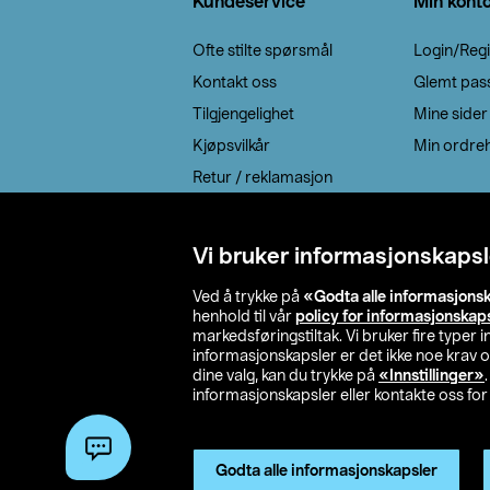
Kundeservice
Min kont
Ofte stilte spørsmål
Login/Regi
Kontakt oss
Glemt pas
Tilgjengelighet
Mine sider
Kjøpsvilkår
Min ordreh
Retur / reklamasjon
EE-avfall
Cookie policy
Vi bruker informasjonskapsl
Leveringsalternativ
Ved å trykke på
«Godta alle informasjons
henhold til vår
policy for informasjonskap
markedsføringstiltak. Vi bruker fire typer
informasjonskapsler er det ikke noe krav 
dine valg, kan du trykke på
«Innstillinger»
informasjonskapsler eller kontakte oss for 
© 2026 Clas Oh
Godta alle informasjonskapsler