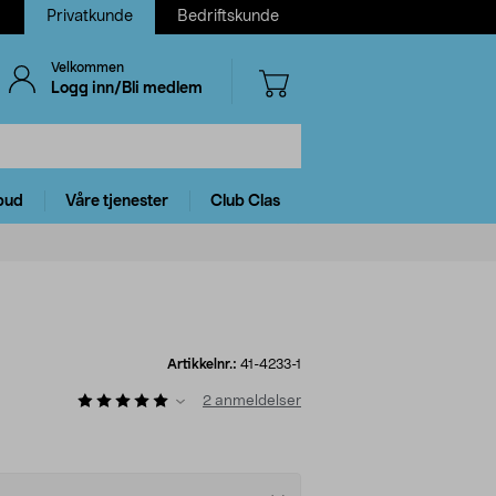
Privatkunde
Bedriftskunde
Velkommen
Logg inn/Bli medlem
bud
Våre tjenester
Club Clas
Artikkelnr.:
41-4233-1
2
anmeldelser