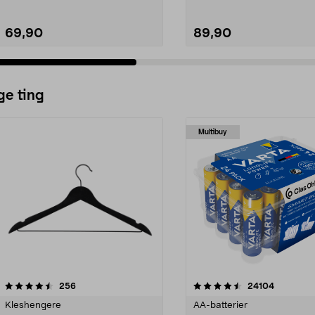
69,90
89,90
ge ting
Multibuy
4.5av 5 stjerner
anmeldelser
4.5av 5 stjerner
anmeldels
256
24104
Kleshengere
AA-batterier