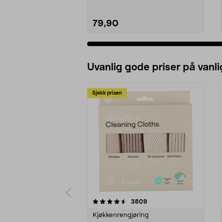
79,90
Uvanlig gode priser på vanli
Sjekk prisen
5av 5 stjerner
4.5av 5 stjerner
anmeldelser
3809
Kjøkkenrengjøring