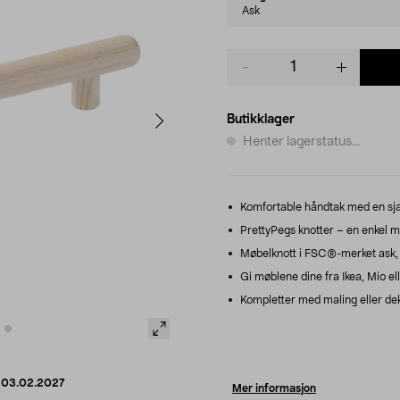
variant
Ask
Product
quantity
Butikklager
Henter lagerstatus...
Komfortable håndtak med en sj
PrettyPegs knotter – en enkel m
Møbelknott i FSC®-merket ask, 
Gi møblene dine fra Ikea, Mio ell
Kompletter med maling eller deko
d
03.02.2027
Mer informasjon