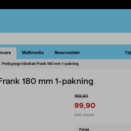
rnvare
Multimedia
Reservedeler
Til
Prettypegs håndtak Frank 180 mm 1-pakning
 Frank 180 mm 1-pakning
169,90
99,90
(inkl. moms)
Select
Farge