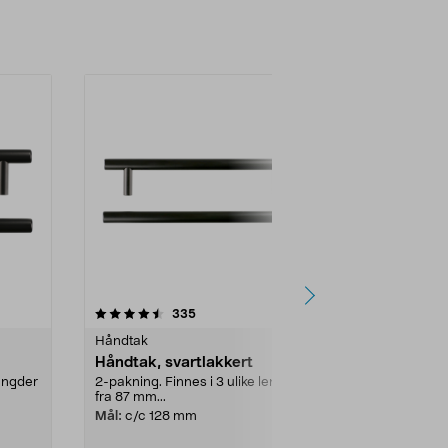
4.5 av 5 stjerner
anmeldelser
4.5
335
3
Håndtak
Håndtak
Håndtak, svartlakkert
Håndtak, sv
lengder
2-pakning. Finnes i 3 ulike lengder
2-pakning. Fin
fra 87 mm...
fra 87 mm...
Mål:
c/c 128 mm
Mål:
c/c 87 