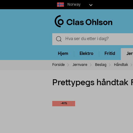
Select
Norway
market
Hjem
Elektro
Fritid
Je
Forside
Jernvare
Beslag
Håndtak
Prettypegs håndtak
-41%