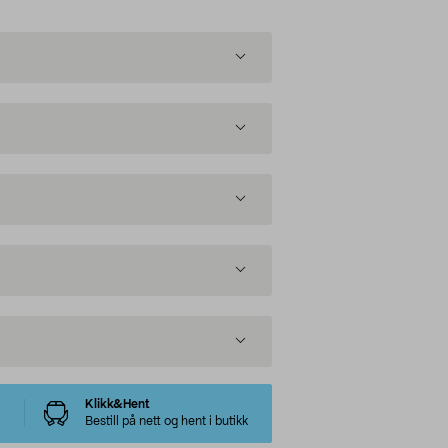
Klikk&Hent
Bestill på nett og hent i butikk