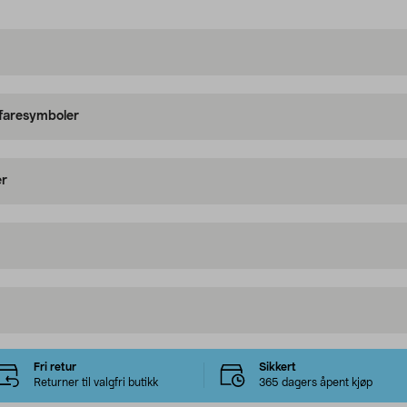
 faresymboler
er
Fri retur
Sikkert
Returner til valgfri butikk
365 dagers åpent kjøp