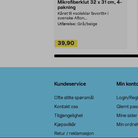
Mikrofiberklut 32 x 31 cm, 4-
pakning
Kåret til «soleklar favoritt» i
svenske Afton...
Utførelse:
Grå/beige
39,90
Legg i handlekurv
Bunntekst
Kundeservice
Min kont
Ofte stilte spørsmål
Login/Regi
Kontakt oss
Glemt pas
Tilgjengelighet
Mine sider
Kjøpsvilkår
Min ordreh
Retur / reklamasjon