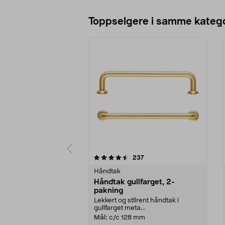
Toppselgere i samme katego
5 av 5 stjerner
4.5 av 5 stjerner
anmeldelser
237
Håndtak
Håndtak gullfarget, 2-
pakning
Lekkert og stilrent håndtak i
gullfarget meta...
Mål:
c/c 128 mm