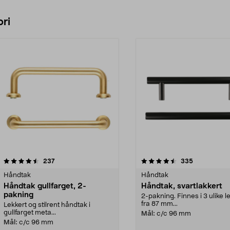
ri
4.5 av 5 stjerner
anmeldelser
4.5 av 5 stjerner
anmeldelser
237
335
Håndtak
Håndtak
Håndtak gullfarget, 2-
Håndtak, svartlakkert
pakning
2-pakning. Finnes i 3 ulike 
fra 87 mm...
Lekkert og stilrent håndtak i
gullfarget meta...
Mål:
c/c 96 mm
Mål:
c/c 96 mm