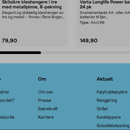
Sklisikre kleshengere i tre
Varta Longlife Power ba
med metallpinne, 8-pakning
24 pk
Elegant og skikkelig kleshenger av
Svanemerkede AA- eller A
tre og metall – finnes i flere farger.
batterier til fjer...
Kleshe...
Type:
AA/LR6
79,90
149,90
Legg i handlekurv
Legg i handlekurv
o
Om
Aktuelt
strer
Om oss
Høytrykkspylere
sordet?
Presse
Rengjøring
Bærekraft
Griller
istorikk
Karriere
Kantklippere
Solcellebelysning