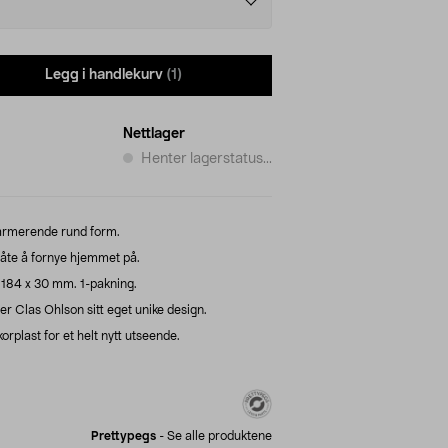
Legg i handlekurv
(1)
Nettlager
Henter lagerstatus...
armerende rund form.
åte å fornye hjemmet på.
184 x 30 mm. 1-pakning.
er Clas Ohlson sitt eget unike design.
rplast for et helt nytt utseende.
Prettypegs
-
Se alle produktene