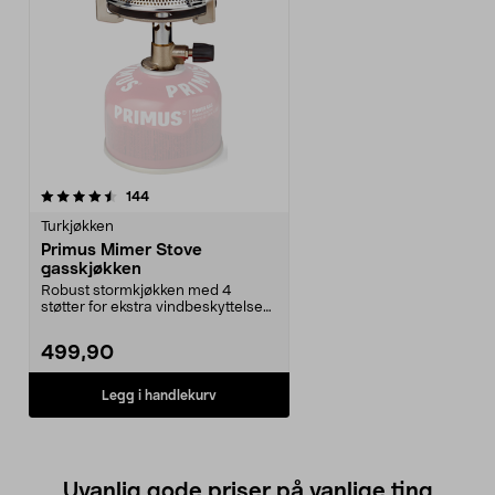
anmeldelser
144
Turkjøkken
Primus Mimer Stove
gasskjøkken
Robust stormkjøkken med 4
støtter for ekstra vindbeskyttelse
og stabilitet. Gjør...
499,90
Legg i handlekurv
Uvanlig gode priser på vanlige ting