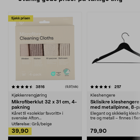
Sjekk prisen
4.5av 5 stjerner
anmeldelser
4.5av 5 stjerner
anmeldels
3816
257
(9,97/stk)
Kjøkkenrengjøring
Kleshengere
Mikrofiberklut 32 x 31 cm, 4-
Sklisikre kleshengere 
pakning
med metallpinne, 8-p
Kåret til «soleklar favoritt» i
Elegant og skikkelig kles
svenske Afton...
tre og metall – finnes i fle
Kleshe...
Utførelse:
Grå/beige
39,90
79,90