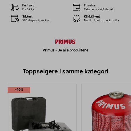
Fri frakt
Fri retur
Fra 599,–*
Returner til valgfri butikk
Sikkert
Klikk&Hent
365 dagers åpent kjøp
Bestill på nett og hent i butikk
Primus
-
Se alle produktene
Toppselgere i samme kategori
-40%