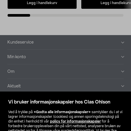
Legg i handlekurv
Legg i handlekurv
Bunntekst
Kundeservice
Min konto
Om
Aktuelt
Våre selskaper
Vi bruker informasjonskapsler hos Clas Ohlson
Ved å trykke på
«Godta alle informasjonskapsler»
samtykker du i at vi
Finn din butikk
lagrer informasjonskapsler (cookies) og annen sporingsteknologi på
din enhet i henhold til vår
policy for informasjonskapsler
for å
forbedre brukeropplevelsen din på vårt nettsted, analysere bruken av
SE
NO
FI
nettstedet og for å tilpasse våre markedsføringstiltak. Vi bruker fire