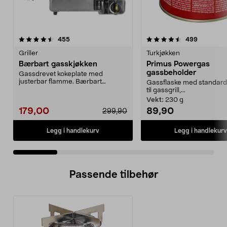
4.5 av 5 stjerner
anmeldelser
4.5 av 5 stjerner
anmeldels
455
499
Griller
Turkjøkken
Bærbart gasskjøkken
Primus Powergas
gassbeholder
Gassdrevet kokeplate med
justerbar flamme. Bærbart
Gassflaske med standard
gasskjøkken for matlaging ute...
til gassgrill,...
Vekt:
230 g
179,00
89,90
299,90
Legg i handlekurv
Legg i handlekurv
Passende tilbehør