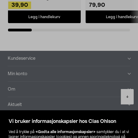
39,90
79,90
Legg i handlekurv
Legg i handlekurv
Bunntekst
Kundeservice
Min konto
Om
Product
+
quantity
Aktuelt
Våre selskaper
Vi bruker informasjonskapsler hos Clas Ohlson
Ved å trykke på
«Godta alle informasjonskapsler»
samtykker du i at vi
Finn din butikk
lagrer informasjonskapsler (cookies) og annen sporingsteknologi på