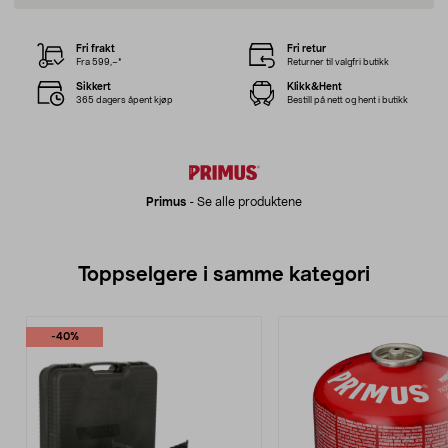
Fri frakt
Fri retur
Fra 599,–*
Returner til valgfri butikk
Sikkert
Klikk&Hent
365 dagers åpent kjøp
Bestill på nett og hent i butikk
Primus
-
Se alle produktene
Toppselgere i samme kategori
-40%