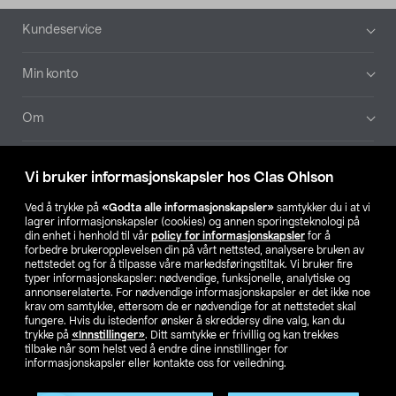
Bunntekst
Kundeservice
Min konto
Om
Aktuelt
Vi bruker informasjonskapsler hos Clas Ohlson
Våre selskaper
Ved å trykke på
«Godta alle informasjonskapsler»
samtykker du i at vi
lagrer informasjonskapsler (cookies) og annen sporingsteknologi på
din enhet i henhold til vår
policy for informasjonskapsler
for å
Finn din butikk
forbedre brukeropplevelsen din på vårt nettsted, analysere bruken av
nettstedet og for å tilpasse våre markedsføringstiltak. Vi bruker fire
typer informasjonskapsler: nødvendige, funksjonelle, analytiske og
annonserelaterte. For nødvendige informasjonskapsler er det ikke noe
SE
NO
FI
krav om samtykke, ettersom de er nødvendige for at nettstedet skal
fungere. Hvis du istedenfor ønsker å skreddersy dine valg, kan du
trykke på
«Innstillinger»
. Ditt samtykke er frivillig og kan trekkes
tilbake når som helst ved å endre dine innstillinger for
informasjonskapsler eller kontakte oss for veiledning.