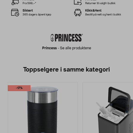
Fra 599,–*
Returner til valgfri butikk
Sikkert
Klikk&Hent
365 dagers åpent kjøp
Bestill på nett og hent i butikk
Princess
-
Se alle produktene
Toppselgere i samme kategori
-17%