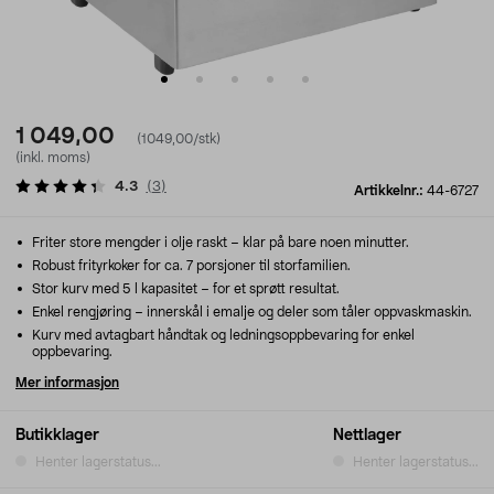
1 049,00
(1049,00/stk)
(inkl. moms)
4.3
(
3
)
Artikkelnr.:
44-6727
Friter store mengder i olje raskt – klar på bare noen minutter.
Robust frityrkoker for ca. 7 porsjoner til storfamilien.
Stor kurv med 5 l kapasitet – for et sprøtt resultat.
Enkel rengjøring – innerskål i emalje og deler som tåler oppvaskmaskin.
Kurv med avtagbart håndtak og ledningsoppbevaring for enkel
oppbevaring.
Mer informasjon
Butikklager
Nettlager
Henter lagerstatus...
Henter lagerstatus...