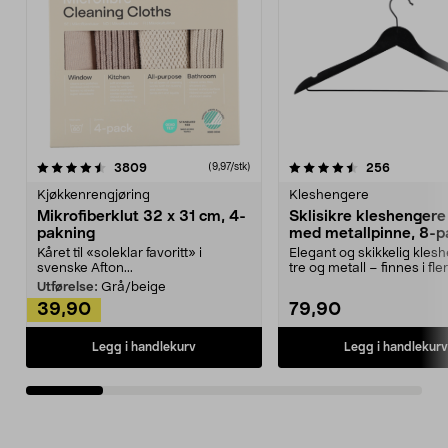
4.5av 5 stjerner
anmeldelser
4.5av 5 stjerner
anmeldels
3809
256
(9,97/stk)
Kjøkkenrengjøring
Kleshengere
Mikrofiberklut 32 x 31 cm, 4-
Sklisikre kleshengere 
pakning
med metallpinne, 8-p
Kåret til «soleklar favoritt» i
Elegant og skikkelig kles
svenske Afton...
tre og metall – finnes i fle
Kleshe...
Utførelse:
Grå/beige
39,90
79,90
Legg i handlekurv
Legg i handlekurv