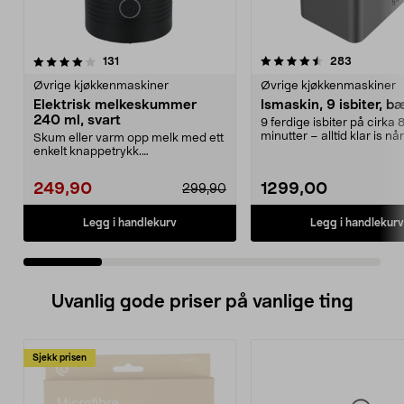
4.5 av 5 stjerner
anmeldelser
4.0 av 5 stjerner
anmeldels
131
283
Øvrige kjøkkenmaskiner
Øvrige kjøkkenmaskiner
Elektrisk melkeskummer
Ismaskin, 9 isbiter, b
240 ml, svart
9 ferdige isbiter på cirka 
minutter – alltid klar is nå
Skum eller varm opp melk med ett
trenger det. Liten...
enkelt knappetrykk.
Melkeskummer – dobbeltvegge...
249,90
1299,00
299,90
Legg i handlekurv
Legg i handlekurv
Uvanlig gode priser på vanlige ting
Sjekk prisen