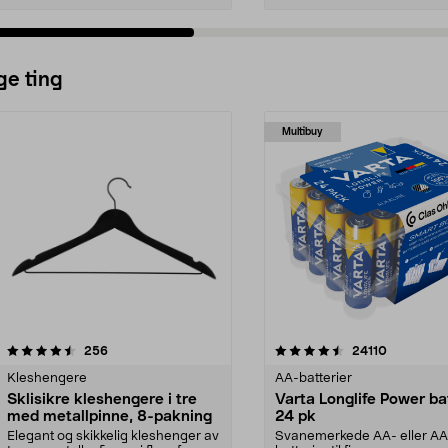
ge ting
Multibuy
4.5av 5 stjerner
anmeldelser
4.5av 5 stjerner
anmeldels
256
24110
Kleshengere
AA-batterier
Sklisikre kleshengere i tre
Varta Longlife Power ba
med metallpinne, 8-pakning
24 pk
Elegant og skikkelig kleshenger av
Svanemerkede AA- eller A