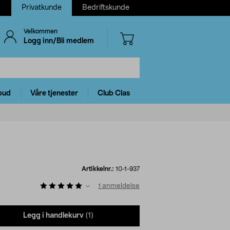
Privatkunde
Bedriftskunde
Velkommen
Logg inn/Bli medlem
bud
Våre tjenester
Club Clas
Artikkelnr.:
10-1-937
1
anmeldelse
Legg i handlekurv
(1)