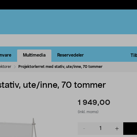
rnvare
Multimedia
Reservedeler
Til
ektorer
Projektorlerret med stativ, ute/inne, 70 tommer
stativ, ute/inne, 70 tommer
1 949,00
(inkl. moms)
Product
quantity