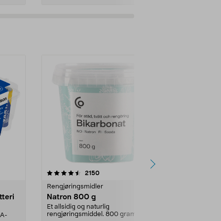
er
4.0av 5 stjerner
anmeldelser
4.5
2150
4
Rengjøringsmidler
Levende lys
tteri
Natron 800 g
Telys steari
prosent ste
Et allsidig og naturlig
rengjøringsmiddel. 800 gram
AA-
100 % stearin