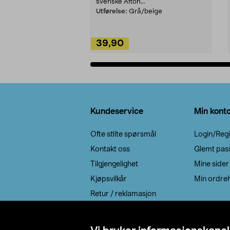
svenske Afton...
Utførelse:
Grå/beige
39,90
Legg i handlekurv
Bunntekst
Kundeservice
Min kont
Ofte stilte spørsmål
Login/Regi
Kontakt oss
Glemt pas
Tilgjengelighet
Mine sider
Kjøpsvilkår
Min ordreh
Retur / reklamasjon
EE-avfall
Cookie policy