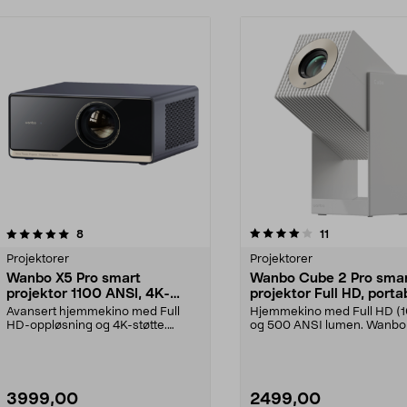
4.0 av 5 stjerner
anmeldelser
4.5 av 5 stjerner
anmeldelser
8
11
Projektorer
Projektorer
Wanbo X5 Pro smart
Wanbo Cube 2 Pro sma
projektor 1100 ANSI, 4K-
projektor Full HD, porta
støtte og Google TV
Avansert hjemmekino med Full
Hjemmekino med Full HD (
HD-oppløsning og 4K-støtte.
og 500 ANSI lumen. Wanbo
Wanbo X5 Pro smart proj...
2 Pro smart projekt...
3999,00
2499,00