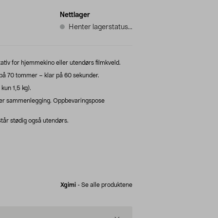
Nettlager
Henter lagerstatus...
ativ for hjemmekino eller utendørs filmkveld.
 på 70 tommer – klar på 60 sekunder.
 kun 1,5 kg).
 etter sammenlegging. Oppbevaringspose
Står stødig også utendørs.
Xgimi
-
Se alle produktene