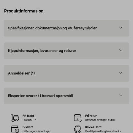
Produktinformasjon
Spesifikasjoner, dokumentasjon og ev. faresymboler
Kjøpsinformasjon, leveranser og returer
Anmeldelser
(1)
Eksperten svarer
(1 besvart spørsmål)
Fri frakt
Fri retur
Fra 599,–*
Returner til valgfri butikk
Sikkert
Klikk&Hent
365 dagers åpent kjøp
Bestill på nett og hent i butikk