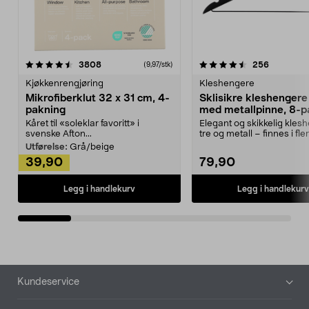
4.5av 5 stjerner
anmeldelser
4.5av 5 stjerner
anmeldels
3808
256
(9,97/stk)
Kjøkkenrengjøring
Kleshengere
Mikrofiberklut 32 x 31 cm, 4-
Sklisikre kleshengere 
pakning
med metallpinne, 8-p
Kåret til «soleklar favoritt» i
Elegant og skikkelig kles
svenske Afton...
tre og metall – finnes i fle
Kleshe...
Utførelse:
Grå/beige
39,90
79,90
Legg i handlekurv
Legg i handlekurv
Bunntekst
Kundeservice