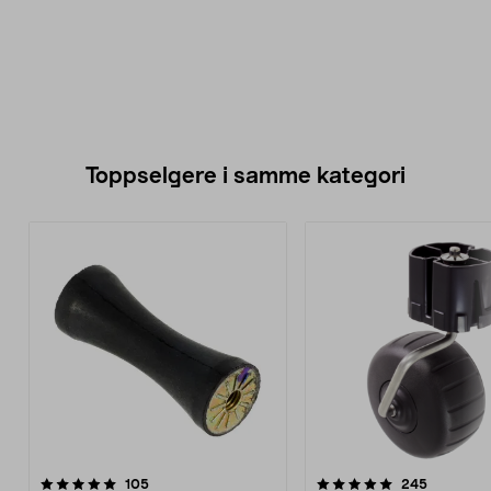
Toppselgere i samme kategori
5.0 av 5 stjerner
anmeldelser
4.5 av 5 stjerner
anmeldels
105
245