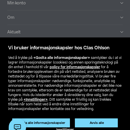
Min konto
Om
Aktuelt
Våre selskaper
Vi bruker informasjonskapsler hos Clas Ohlson
Ved å trykke på
«Godta alle informasjonskapsler»
samtykker du i at vi
Finn din butikk
lagrer informasjonskapsler (cookies) og annen sporingsteknologi på
din enhet i henhold til vår
policy for informasjonskapsler
for å
forbedre brukeropplevelsen din på vårt nettsted, analysere bruken av
SE
NO
FI
nettstedet og for å tilpasse våre markedsføringstiltak. Vi bruker fire
typer informasjonskapsler: nødvendige, funksjonelle, analytiske og
annonserelaterte. For nødvendige informasjonskapsler er det ikke noe
krav om samtykke, ettersom de er nødvendige for at nettstedet skal
fungere. Hvis du istedenfor ønsker å skreddersy dine valg, kan du
trykke på
«Innstillinger»
. Ditt samtykke er frivillig og kan trekkes
tilbake når som helst ved å endre dine innstillinger for
informasjonskapsler eller kontakte oss for veiledning.
Privacy statement
Medlemsvilkår
Kjøpsvilkår
For bedrifter
Endre til priser ekskl. moms
Produktet har utgått
Godta alle informasjonskapsler
Avvis alle
Artikkelnr.:
51-3235
Innstillinger