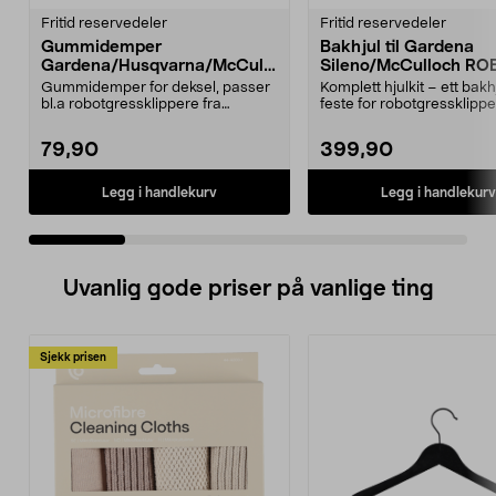
Fritid reservedeler
Fritid reservedeler
Gummidemper
Bakhjul til Gardena
Gardena/Husqvarna/McCullo
Sileno/McCulloch RO
ch/Flymo
Easilife
Gummidemper for deksel, passer
Komplett hjulkit – ett bak
bl.a robotgressklippere fra
feste for robotgressklippe
Gardena, Flymo og McC...
Bakhjul – reserv...
79,90
399,90
Legg i handlekurv
Legg i handlekurv
Uvanlig gode priser på vanlige ting
Sjekk prisen