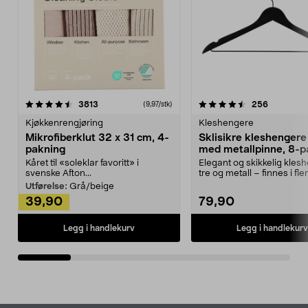
4.5av 5 stjerner
anmeldelser
4.5av 5 stjerner
anmeldels
3813
256
(9,97/stk)
Kjøkkenrengjøring
Kleshengere
Mikrofiberklut 32 x 31 cm, 4-
Sklisikre kleshengere 
pakning
med metallpinne, 8-p
Kåret til «soleklar favoritt» i
Elegant og skikkelig kles
svenske Afton...
tre og metall – finnes i fle
Kleshe...
Utførelse:
Grå/beige
39,90
79,90
Legg i handlekurv
Legg i handlekurv