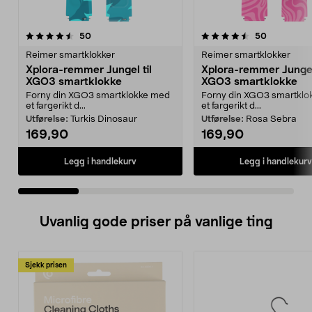
4.5 av 5 stjerner
anmeldelser
5.0 av 5 stjerner
anmeldelse
50
50
Reimer smartklokker
Reimer smartklokker
Xplora-remmer Jungel til
Xplora-remmer Jungel 
XGO3 smartklokke
XGO3 smartklokke
Forny din XGO3 smartklokke med
Forny din XGO3 smartklo
et fargerikt d...
et fargerikt d...
Utførelse:
Turkis Dinosaur
Utførelse:
Rosa Sebra
169,90
169,90
Legg i handlekurv
Legg i handlekurv
Uvanlig gode priser på vanlige ting
Sjekk prisen