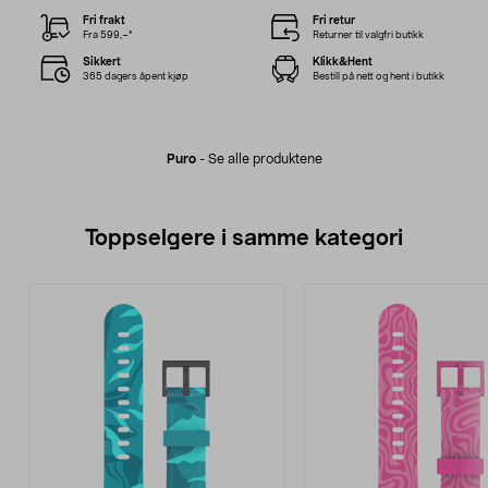
Fri frakt
Fri retur
Fra 599,–*
Returner til valgfri butikk
Sikkert
Klikk&Hent
365 dagers åpent kjøp
Bestill på nett og hent i butikk
Puro
-
Se alle produktene
Toppselgere i samme kategori