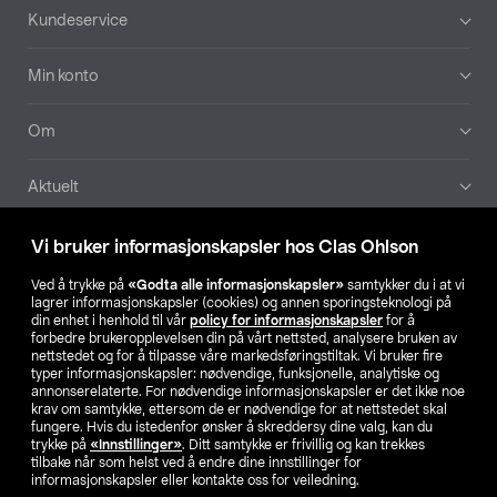
Bunntekst
Kundeservice
Min konto
Om
Aktuelt
Våre selskaper
Vi bruker informasjonskapsler hos Clas Ohlson
Ved å trykke på
«Godta alle informasjonskapsler»
samtykker du i at vi
Finn din butikk
lagrer informasjonskapsler (cookies) og annen sporingsteknologi på
din enhet i henhold til vår
policy for informasjonskapsler
for å
forbedre brukeropplevelsen din på vårt nettsted, analysere bruken av
SE
NO
FI
nettstedet og for å tilpasse våre markedsføringstiltak. Vi bruker fire
typer informasjonskapsler: nødvendige, funksjonelle, analytiske og
annonserelaterte. For nødvendige informasjonskapsler er det ikke noe
krav om samtykke, ettersom de er nødvendige for at nettstedet skal
fungere. Hvis du istedenfor ønsker å skreddersy dine valg, kan du
trykke på
«Innstillinger»
. Ditt samtykke er frivillig og kan trekkes
tilbake når som helst ved å endre dine innstillinger for
informasjonskapsler eller kontakte oss for veiledning.
Privacy statement
Medlemsvilkår
Kjøpsvilkår
For bedrifter