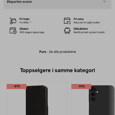
Eksperten svarer
Fri frakt
Fri retur
Fra 599,–*
Returner til valgfri butikk
Sikkert
Klikk&Hent
365 dagers åpent kjøp
Bestill på nett og hent i butikk
Puro
-
Se alle produktene
Toppselgere i samme kategori
-67%
-50%