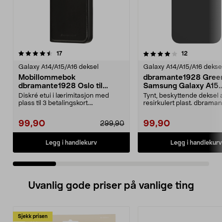
4.0 av 5 stjerner
anmeldelser
4.0 av 5 stjerner
anmeldelse
17
12
Galaxy A14/A15/A16 deksel
Galaxy A14/A15/A16 dekse
Mobillommebok
dbramante1928 Gree
dbramante1928 Oslo til
Samsung Galaxy A15
Samsung Galaxy A14
mobildeksel
Diskré etui i lærimitasjon med
Tynt, beskyttende deksel 
plass til 3 betalingskort.
resirkulert plast. dbrama
dbramante1928 Oslo – s...
Greenland – mobilde...
99,90
99,90
299,90
Legg i handlekurv
Legg i handlekurv
Uvanlig gode priser på vanlige ting
Sjekk prisen