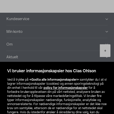
Bunntekst
Kundeservice
Min konto
Om
Product
+
quantity
Aktuelt
Våre selskaper
Vi bruker informasjonskapsler hos Clas Ohlson
Ved å trykke på
«Godta alle informasjonskapsler»
samtykker du i at vi
Finn din butikk
lagrer informasjonskapsler (cookies) og annen sporingsteknologi på
din enhet i henhold til vår
policy for informasjonskapsler
for å
forbedre brukeropplevelsen din på vårt nettsted, analysere bruken av
SE
NO
FI
nettstedet og for å tilpasse våre markedsføringstiltak. Vi bruker fire
typer informasjonskapsler: nødvendige, funksjonelle, analytiske og
annonserelaterte. For nødvendige informasjonskapsler er det ikke noe
krav om samtykke, ettersom de er nødvendige for at nettstedet skal
fungere. Hvis du istedenfor ønsker å skreddersy dine valg, kan du