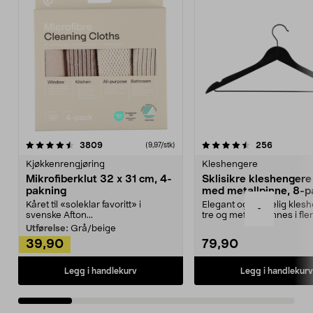
4.5av 5 stjerner
anmeldelser
4.5av 5 stjerner
anmeldels
3809
256
(9,97/stk)
Kjøkkenrengjøring
Kleshengere
Mikrofiberklut 32 x 31 cm, 4-
Sklisikre kleshengere 
pakning
med metallpinne, 8-p
Kåret til «soleklar favoritt» i
Elegant og skikkelig kles
-
svenske Afton...
tre og metall – finnes i fle
Kleshe...
Utførelse:
Grå/beige
39,90
79,90
Legg i handlekurv
Legg i handlekurv