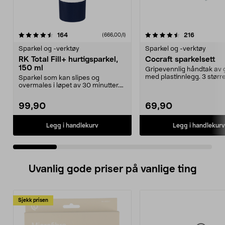
4.5 av 5 stjerner
anmeldelser
4.5 av 5 stjerner
anmeldels
164
216
(666,00/l)
Sparkel og -verktøy
Sparkel og -verktøy
RK Total Fill+ hurtigsparkel,
Cocraft sparkelsett
150 ml
Gripevennlig håndtak av
med plastinnlegg. 3 større
Sparkel som kan slipes og
50 og 70 mm.
overmales i løpet av 30 minutter.
RK Total Fill+ hurti...
99,90
69,90
Legg i handlekurv
Legg i handlekurv
Uvanlig gode priser på vanlige ting
Sjekk prisen