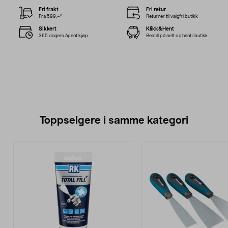
Fri frakt
Fri retur
Fra 599,–*
Returner til valgfri butikk
Sikkert
Klikk&Hent
365 dagers åpent kjøp
Bestill på nett og hent i butikk
Toppselgere i samme kategori