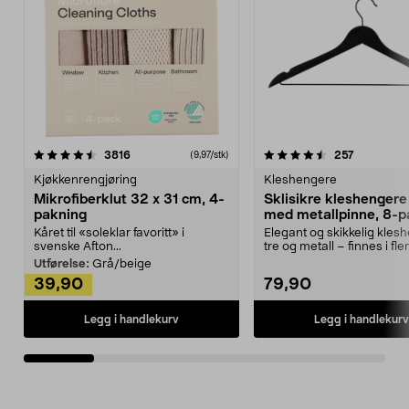
4.5av 5 stjerner
anmeldelser
4.5av 5 stjerner
anmeldels
3816
257
(9,97/stk)
Kjøkkenrengjøring
Kleshengere
Mikrofiberklut 32 x 31 cm, 4-
Sklisikre kleshengere 
pakning
med metallpinne, 8-p
Kåret til «soleklar favoritt» i
Elegant og skikkelig kles
svenske Afton...
tre og metall – finnes i fle
Kleshe...
Utførelse:
Grå/beige
39,90
79,90
Legg i handlekurv
Legg i handlekurv