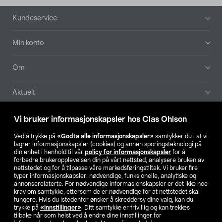
Bunntekst
Kundeservice
Min konto
Om
Aktuelt
Våre selskaper
Vi bruker informasjonskapsler hos Clas Ohlson
Ved å trykke på
«Godta alle informasjonskapsler»
samtykker du i at vi
Finn din butikk
lagrer informasjonskapsler (cookies) og annen sporingsteknologi på
din enhet i henhold til vår
policy for informasjonskapsler
for å
forbedre brukeropplevelsen din på vårt nettsted, analysere bruken av
SE
NO
FI
nettstedet og for å tilpasse våre markedsføringstiltak. Vi bruker fire
typer informasjonskapsler: nødvendige, funksjonelle, analytiske og
annonserelaterte. For nødvendige informasjonskapsler er det ikke noe
krav om samtykke, ettersom de er nødvendige for at nettstedet skal
fungere. Hvis du istedenfor ønsker å skreddersy dine valg, kan du
trykke på
«Innstillinger»
. Ditt samtykke er frivillig og kan trekkes
tilbake når som helst ved å endre dine innstillinger for