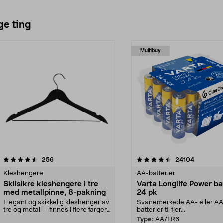
Se varianter
ge ting
Multibuy
4.5av 5 stjerner
anmeldelser
4.5av 5 stjerner
anmeldels
256
24104
Kleshengere
AA-batterier
Sklisikre kleshengere i tre
Varta Longlife Power ba
med metallpinne, 8-pakning
24 pk
Elegant og skikkelig kleshenger av
Svanemerkede AA- eller A
tre og metall – finnes i flere farger.
batterier til fjer...
Kleshe...
Type:
AA/LR6