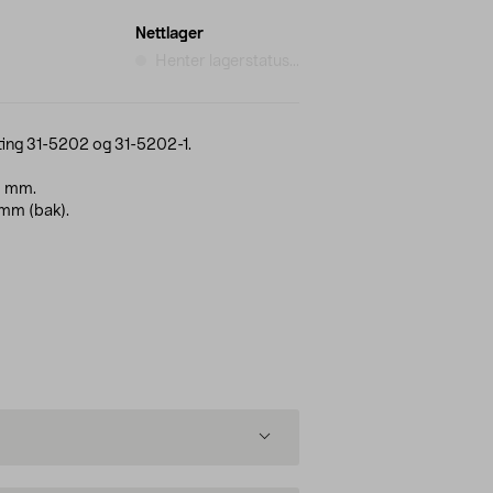
Nettlager
Henter lagerstatus...
otting 31-5202 og 31-5202-1.
0 mm.
mm (bak).