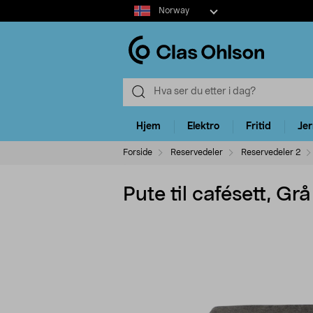
Select
Norway
market
Hjem
Elektro
Fritid
Je
Forside
Reservedeler
Reservedeler 2
Pute til cafésett, Grå