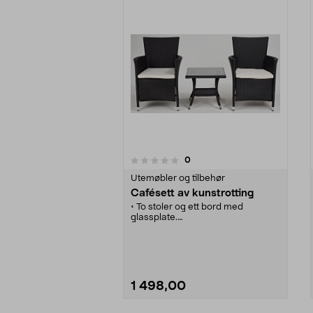
anmeldelser
0
0 av 5 stjerner
0.0 av 5 stjerner
Utemøbler og tilbehør
Cafésett av kunstrotting
• To stoler og ett bord med
glassplate.
• Enkel montering.
• Leveres med to sitteputer.
1 498,00