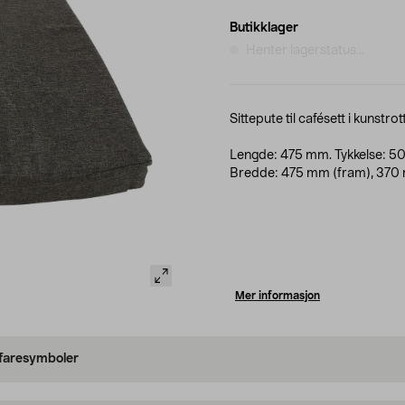
Butikklager
Henter lagerstatus...
Sittepute til cafésett i kunstr
Lengde: 475 mm. Tykkelse: 5
Bredde: 475 mm (fram), 370 
Mer informasjon
 faresymboler