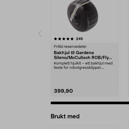
0 av 5 stjerner
5.0 av 5 stjerner
anmeldelser
245
Fritid reservedeler
Bakhjul til Gardena
Sileno/McCulloch ROB/Flymo
Easilife
Komplett hjulkit – ett bakhjul med
feste for robotgressklipper.
Bakhjul – reserv...
399,90
Brukt med