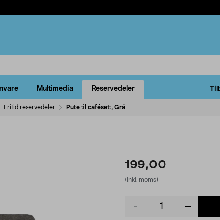
rnvare
Multimedia
Reservedeler
Til
Fritid reservedeler
Pute til cafésett, Grå
199,00
(inkl. moms)
Product
quantity