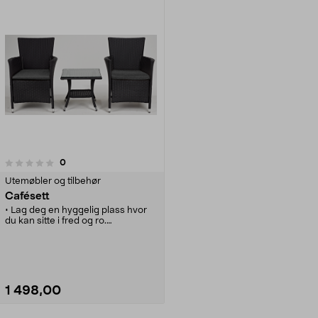
anmeldelser
0
Utemøbler og tilbehør
Cafésett
• Lag deg en hyggelig plass hvor
du kan sitte i fred og ro.
• Her kan du nyte kaffen eller
leskedrikken din.
• Cafésett som tåler å stå ute i all
slags vær.
• Passer nesten overalt - både
inne og ute.
1 498,00
• To fine stoler med mørke grå
puter i og ett bord.