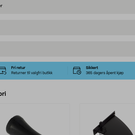
er
Fri retur
Sikkert
Returner til valgfri butikk
365 dagers åpent kjøp
ri