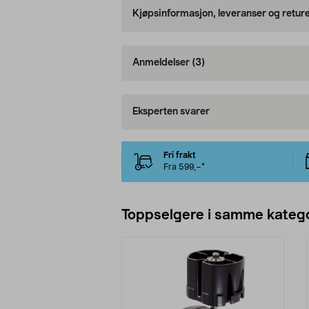
Kjøpsinformasjon, leveranser og retur
Anmeldelser
(3)
Eksperten svarer
Fri frakt
Fra 599,–*
Toppselgere i samme katego