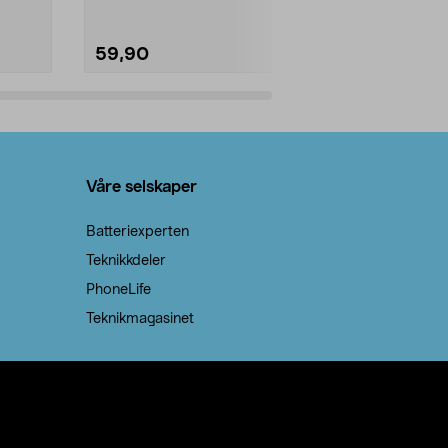
59,90
69,90
Legg i handlekurv
Legg 
Våre selskaper
Batteriexperten
Teknikkdeler
PhoneLife
Teknikmagasinet