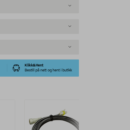
Klikk&Hent
Bestill på nett og hent i butikk