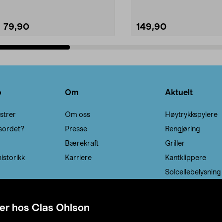
79,90
149,90
Legg i handlekurv
Legg i handlekurv
o
Om
Aktuelt
strer
Om oss
Høytrykkspylere
sordet?
Presse
Rengjøring
Bærekraft
Griller
istorikk
Karriere
Kantklippere
Solcellebelysning
er hos Clas Ohlson