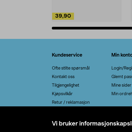
39,90
Legg i handlekurv
Bunntekst
Kundeservice
Min kont
Ofte stilte spørsmål
Login/Regi
Kontakt oss
Glemt pas
Tilgjengelighet
Mine sider
Kjøpsvilkår
Min ordreh
Retur / reklamasjon
EE-avfall
Cookie policy
Vi bruker informasjonskapsl
Leveringsalternativ