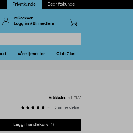
Privatkunde
Bedriftskunde
Velkommen
Logg inn/Bli medlem
bud
Våre tjenester
Club Clas
Artikkelnr.:
51-2177
3
anmeldelser
Legg i handlekurv
(1)