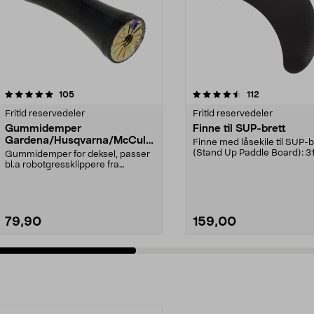
4.5 av 5 stjerner
anmeldelser
5.0 av 5 stjerner
anmeldelser
105
112
Fritid reservedeler
Fritid reservedeler
Gummidemper
Finne til SUP-brett
Gardena/Husqvarna/McCullo
Finne med låsekile til SUP-b
ch/Flymo
(Stand Up Paddle Board): 3
Gummidemper for deksel, passer
974331-2059, E11 Pa...
bl.a robotgressklippere fra
Gardena, Flymo og McC...
79,90
159,00