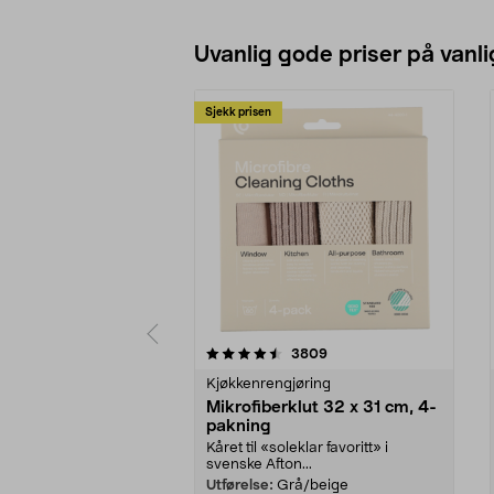
Se varianter
Uvanlig gode priser på vanli
Sjekk prisen
5av 5 stjerner
4.5av 5 stjerner
anmeldelser
3809
Kjøkkenrengjøring
Mikrofiberklut 32 x 31 cm, 4-
pakning
Kåret til «soleklar favoritt» i
svenske Afton...
Utførelse:
Grå/beige