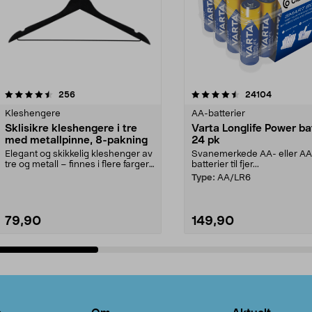
4.5av 5 stjerner
anmeldelser
4.5av 5 stjerner
anmeldels
256
24104
Kleshengere
AA-batterier
Sklisikre kleshengere i tre
Varta Longlife Power ba
med metallpinne, 8-pakning
24 pk
Elegant og skikkelig kleshenger av
Svanemerkede AA- eller A
tre og metall – finnes i flere farger.
batterier til fjer...
Kleshe...
Type:
AA/LR6
79,90
149,90
Legg i handlekurv
Legg i handlekurv