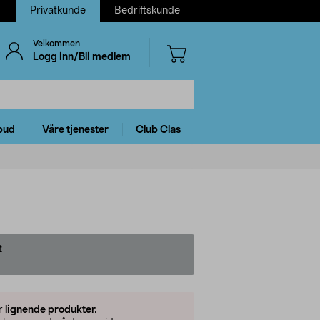
Privatkunde
Bedriftskunde
Velkommen
Logg inn/Bli medlem
bud
Våre tjenester
Club Clas
t
er
lignende produkter.