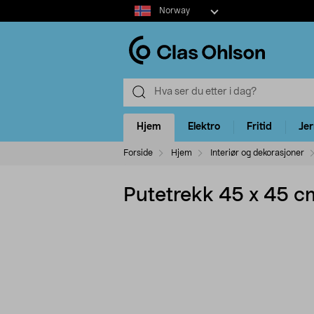
Select
Norway
market
Hjem
Elektro
Fritid
Je
Forside
Hjem
Interiør og dekorasjoner
Putetrekk 45 x 45 c