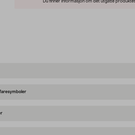
Du finner informasjon om det utgåtte produktet
 faresymboler
er