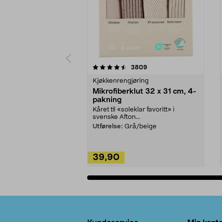
5av 5 stjerner
4.5av 5 stjerner
anmeldelser
3809
Kjøkkenrengjøring
Mikrofiberklut 32 x 31 cm, 4-
pakning
Kåret til «soleklar favoritt» i
svenske Afton...
Utførelse:
Grå/beige
39,90
Legg i handlekurv
Bunntekst