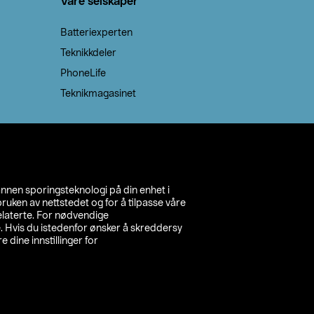
Våre selskaper
Batteriexperten
Teknikkdeler
PhoneLife
Teknikmagasinet
annen sporingsteknologi på din enhet i
ruken av nettstedet og for å tilpasse våre
relaterte. For nødvendige
. Hvis du istedenfor ønsker å skreddersy
e dine innstillinger for
inn din butikk