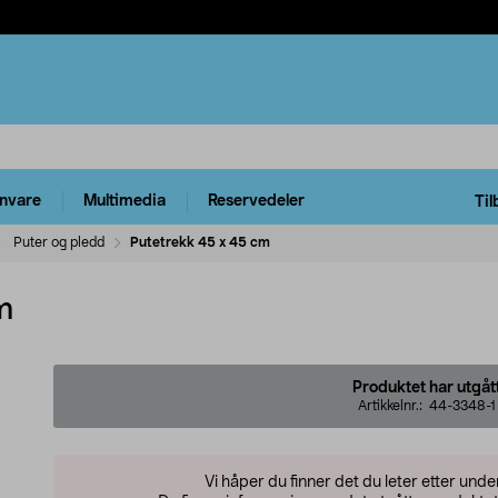
rnvare
Multimedia
Reservedeler
Til
Puter og pledd
Putetrekk 45 x 45 cm
m
Produktet har utgåt
Artikkelnr.:
44-3348-1
Vi håper du finner det du leter etter und