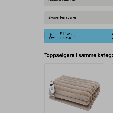
Eksperten svarer
Fri frakt
Fra 599,–*
Toppselgere i samme katego