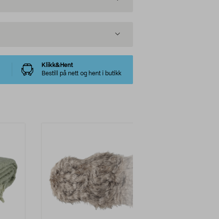
Klikk&Hent
Bestill på nett og hent i butikk
-50%