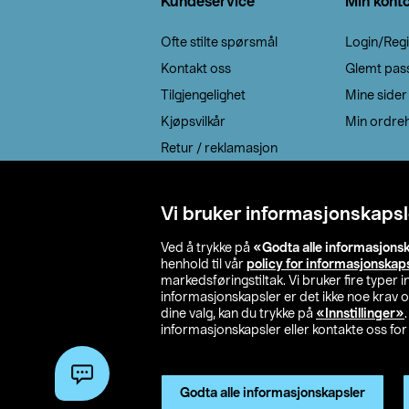
Kundeservice
Min kont
Ofte stilte spørsmål
Login/Regi
Kontakt oss
Glemt pas
Tilgjengelighet
Mine sider
Kjøpsvilkår
Min ordreh
Retur / reklamasjon
EE-avfall
Cookie policy
Vi bruker informasjonskapsl
Leveringsalternativ
Ved å trykke på
«Godta alle informasjons
henhold til vår
policy for informasjonskap
markedsføringstiltak. Vi bruker fire typer
informasjonskapsler er det ikke noe krav 
dine valg, kan du trykke på
«Innstillinger»
informasjonskapsler eller kontakte oss for 
© 2026 Clas Oh
Godta alle informasjonskapsler