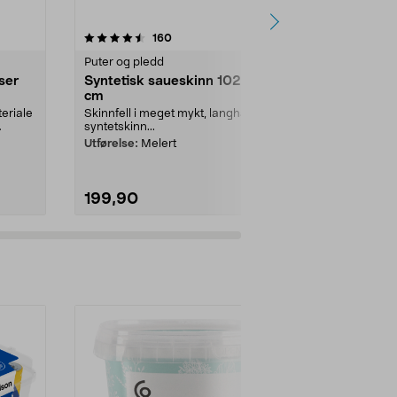
4.5 av 5 stjerner
anmeldelser
4.5
160
1
Puter og pledd
Puter og pled
ser
Syntetisk saueskinn 102 x 65
Piknikteppe
cm
rutemønste
eriale
Skinnfell i meget mykt, langhåret
Piknikteppe 
syntetskinn...
vannavvisende
Utførelse:
Melert
Farge:
Svart
199,90
49,90