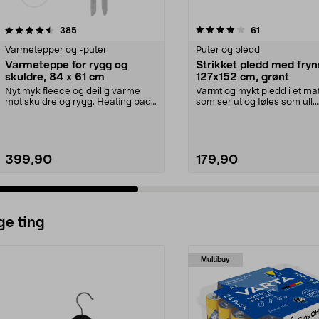
4.0 av 5 stjerner
anmeldelser
4.5 av 5 stjerner
anmeldelser
385
61
Varmetepper og -puter
Puter og pledd
Varmeteppe for rygg og
Strikket pledd med fryn
skuldre, 84 x 61 cm
127x152 cm, grønt
Nyt myk fleece og deilig varme
Varmt og mykt pledd i et mat
mot skuldre og rygg. Heating pad
som ser ut og føles som ull.
for rygg og skul...
Strikket pledd m...
399,90
179,90
ge ting
Multibuy