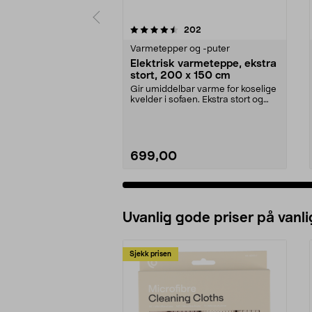
5 av 5 stjerner
4.5 av 5 stjerner
anmeldelser
202
Varmetepper og -puter
Elektrisk varmeteppe, ekstra
stort, 200 x 150 cm
Gir umiddelbar varme for koselige
kvelder i sofaen. Ekstra stort og
supermykt va...
699,00
Uvanlig gode priser på vanli
Sjekk prisen