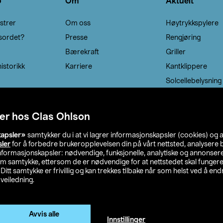
o
Om
Aktuelt
strer
Om oss
Høytrykkspylere
sordet?
Presse
Rengjøring
Bærekraft
Griller
istorikk
Karriere
Kantklippere
Solcellebelysning
er hos Clas Ohlson
kapsler»
samtykker du i at vi lagrer informasjonskapsler (cookies) og 
sler
for å forbedre brukeropplevelsen din på vårt nettsted, analysere b
 informasjonskapsler: nødvendige, funksjonelle, analytiske og annonse
om samtykke, ettersom de er nødvendige for at nettstedet skal fungere
. Ditt samtykke er frivillig og kan trekkes tilbake når som helst ved å endr
veiledning.
lson
Privacy statement
Medlemsvilkår
Kjøpsvilkår
F
Endre til priser ekskl. moms
Avvis alle
Innstillinger