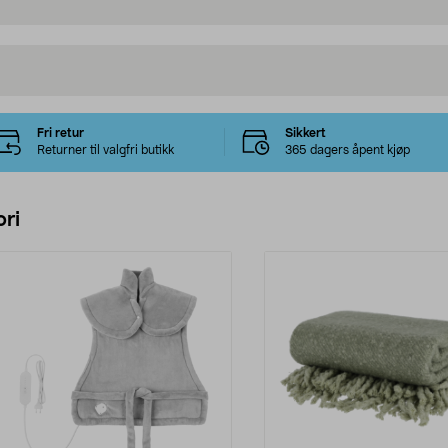
Fri retur
Sikkert
Returner til valgfri butikk
365 dagers åpent kjøp
ri