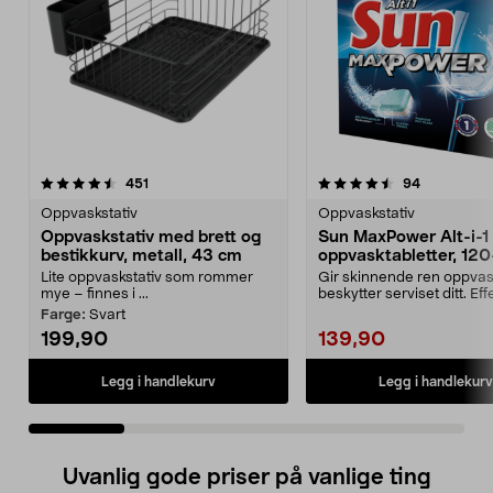
4.5 av 5 stjerner
anmeldelser
4.5 av 5 stjerner
anmeldelse
451
94
Oppvaskstativ
Oppvaskstativ
Oppvaskstativ med brett og
Sun MaxPower Alt-i-1
bestikkurv, metall, 43 cm
oppvasktabletter, 120
pakning
Lite oppvaskstativ som rommer
Gir skinnende ren oppva
mye – finnes i ...
beskytter serviset ditt. Eff
alt-i-ett-tablet...
Farge:
Svart
199,90
139,90
Legg i handlekurv
Legg i handlekurv
Uvanlig gode priser på vanlige ting