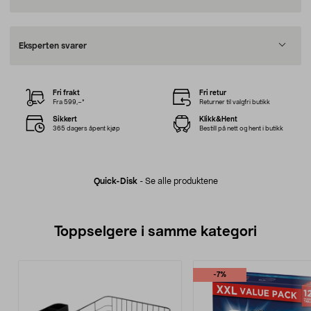
Eksperten svarer
Fri frakt
Fri retur
Fra 599,–*
Returner til valgfri butikk
Sikkert
Klikk&Hent
365 dagers åpent kjøp
Bestill på nett og hent i butikk
Quick-Disk
-
Se alle produktene
Toppselgere i samme kategori
-7%