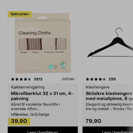
Sjekk prisen
4.5av 5 stjerner
anmeldelser
4.5av 5 stjerner
anmeldels
3813
256
(9,97/stk)
Kjøkkenrengjøring
Kleshengere
Mikrofiberklut 32 x 31 cm, 4-
Sklisikre kleshengere 
pakning
med metallpinne, 8-p
Kåret til «soleklar favoritt» i
Elegant og skikkelig kles
svenske Afton...
tre og metall – finnes i fle
Kleshe...
Utførelse:
Grå/beige
39,90
79,90
Legg i handlekurv
Legg i handlekurv