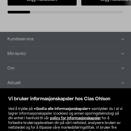
Bunntekst
Kundeservice
Min konto
Om
Aktuelt
Våre selskaper
Vi bruker informasjonskapsler hos Clas Ohlson
Ved å trykke på
«Godta alle informasjonskapsler»
samtykker du i at vi
Finn din butikk
lagrer informasjonskapsler (cookies) og annen sporingsteknologi på
din enhet i henhold til vår
policy for informasjonskapsler
for å
forbedre brukeropplevelsen din på vårt nettsted, analysere bruken av
SE
NO
FI
nettstedet og for å tilpasse våre markedsføringstiltak. Vi bruker fire