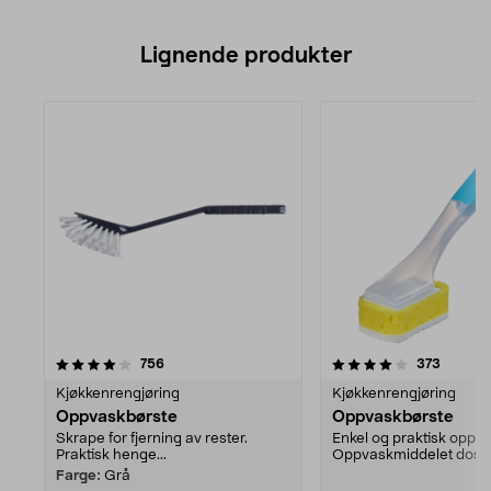
Lignende produkter
4.0av 5 stjerner
anmeldelser
anmelde
756
373
Kjøkkenrengjøring
Kjøkkenrengjøring
Oppvaskbørste
Oppvaskbørste
Skrape for fjerning av rester.
Enkel og praktisk oppva
Praktisk henge...
Oppvaskmiddelet dose
gjennom svampen.
Farge:
Grå