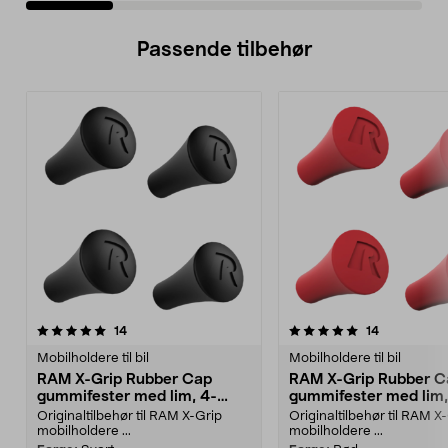
Passende tilbehør
5.0av 5 stjerner
anmeldelser
5.0av 5 stjerner
anmeldelse
14
14
Mobilholdere til bil
Mobilholdere til bil
RAM X-Grip Rubber Cap
RAM X-Grip Rubber C
gummifester med lim, 4-
gummifester med lim,
pakning
pakning
Originaltilbehør til RAM X-Grip
Originaltilbehør til RAM X
mobilholdere ...
mobilholdere ...