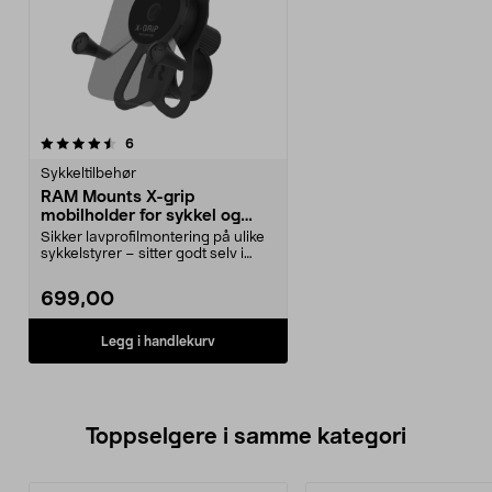
anmeldelser
6
Sykkeltilbehør
RAM Mounts X-grip
mobilholder for sykkel og
terrengsykkel
Sikker lavprofilmontering på ulike
sykkelstyrer – sitter godt selv i
terreng. RA...
699,00
Legg i handlekurv
Toppselgere i samme kategori