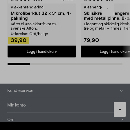
Kjøkkenrengjøring
Kleshengere
-
Mikrofiberklut 32 x 31 cm, 4-
Sklisikre kleshengere 
pakning
med metallpinne, 8-p
Kåret til «soleklar favoritt» i
Elegant og skikkelig kles
svenske Afton...
tre og metall – finnes i fle
Kleshe...
Utførelse:
Grå/beige
39,90
79,90
Legg i handlekurv
Legg i handlekurv
Bunntekst
Kundeservice
Min konto
Product
+
quantity
Om