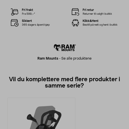
Fri frakt
Fri retur
Fra 599,–*
Returner til valgfri butikk
Sikkert
Klikk&Hent
365 dagers åpent kjøp
Bestill på nett og hent i butikk
Ram Mounts
-
Se alle produktene
Vil du komplettere med flere produkter i
samme serie?