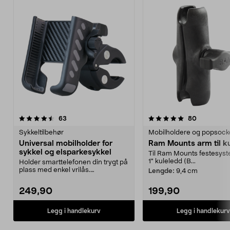
5.0 av 5 stjerner
anmeldelser
4.5 av 5 stjerner
anmeldelse
63
80
Sykkeltilbehør
Mobilholdere og popsock
Universal mobilholder for
Ram Mounts arm til k
sykkel og elsparkesykkel
Til Ram Mounts festesys
1" kuleledd (B...
Holder smarttelefonen din trygt på
plass med enkel vrilås.
Lengde:
9,4 cm
Mobilholder for sykke...
249,90
199,90
Legg i handlekurv
Legg i handlekurv