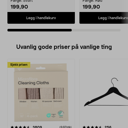
Farge:
Svart
Farge:
Rød
199,90
199,90
Legg i handlekurv
Legg i handlekurv
Uvanlig gode priser på vanlige ting
Sjekk prisen
4.5av 5 stjerner
anmeldelser
4.5av 5 stjerner
anmeldels
3809
256
(9,97/stk)