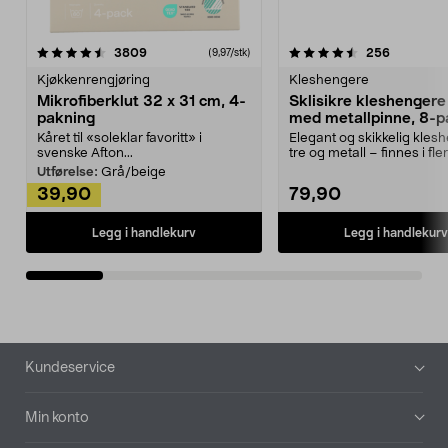
4.5av 5 stjerner
anmeldelser
4.5av 5 stjerner
anmeldels
3809
256
(9,97/stk)
Kjøkkenrengjøring
Kleshengere
Mikrofiberklut 32 x 31 cm, 4-
Sklisikre kleshengere 
pakning
med metallpinne, 8-p
Kåret til «soleklar favoritt» i
Elegant og skikkelig kles
svenske Afton...
tre og metall – finnes i fle
Kleshe...
Utførelse:
Grå/beige
39,90
79,90
Legg i handlekurv
Legg i handlekurv
Bunntekst
Kundeservice
Min konto