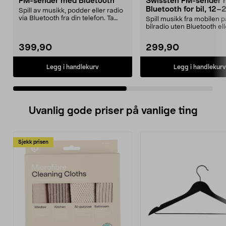
FM-sender med Bluetooth
Swissten FM-sender
Bluetooth for bil, 12–
Spill av musikk, podder eller radio
via Bluetooth fra din telefon. Ta
Spill musikk fra mobilen 
imot og ri...
bilradio uten Bluetooth el
inngang. Swisst...
399,90
299,90
Legg i handlekurv
Legg i handlekurv
Uvanlig gode priser på vanlige ting
Sjekk prisen