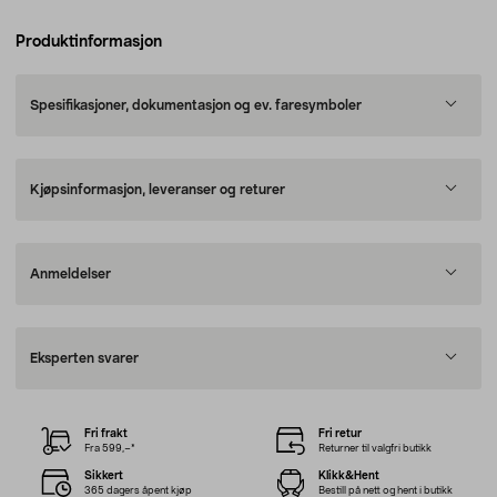
Produktinformasjon
Spesifikasjoner, dokumentasjon og ev. faresymboler
Kjøpsinformasjon, leveranser og returer
Anmeldelser
Eksperten svarer
Fri frakt
Fri retur
Fra 599,–*
Returner til valgfri butikk
Sikkert
Klikk&Hent
365 dagers åpent kjøp
Bestill på nett og hent i butikk