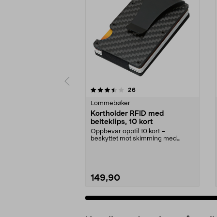
5 av 5 stjerner
4.5 av 5 stjerner
anmeldelser
26
Lommebøker
Kortholder RFID med
belteklips, 10 kort
Oppbevar opptil 10 kort –
beskyttet mot skimming med
RFID. Robust kortholder i k...
149,90