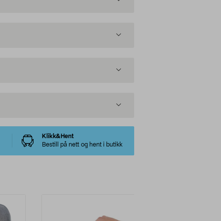
Klikk&Hent
Bestill på nett og hent i butikk