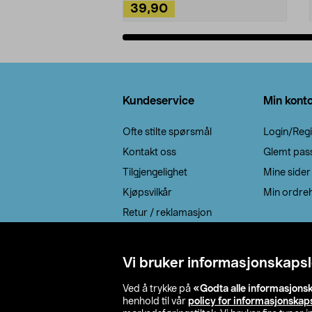
39,90
Legg i handlekurv
Bunntekst
Kundeservice
Min kont
Ofte stilte spørsmål
Login/Regi
Kontakt oss
Glemt pas
Tilgjengelighet
Mine sider
Kjøpsvilkår
Min ordreh
Retur / reklamasjon
EE-avfall
Cookie policy
Vi bruker informasjonskapsl
Leveringsalternativ
Ved å trykke på
«Godta alle informasjons
henhold til vår
policy for informasjonskap