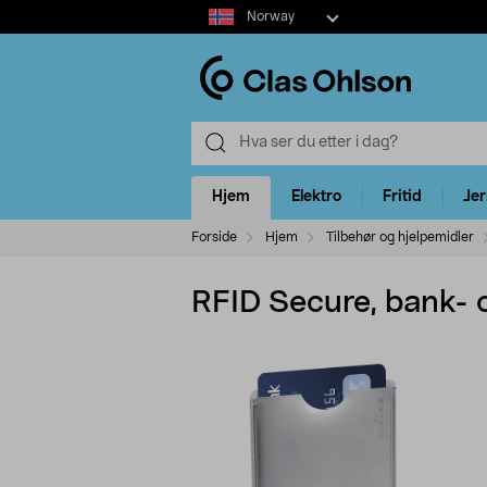
Select
Norway
market
Hjem
Elektro
Fritid
Je
Forside
Hjem
Tilbehør og hjelpemidler
RFID Secure, bank- 