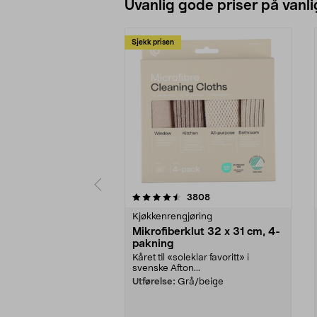
Uvanlig gode priser på vanli
Sjekk prisen
5av 5 stjerner
4.5av 5 stjerner
anmeldelser
3808
Kjøkkenrengjøring
Mikrofiberklut 32 x 31 cm, 4-
pakning
Kåret til «soleklar favoritt» i
svenske Afton...
Utførelse:
Grå/beige