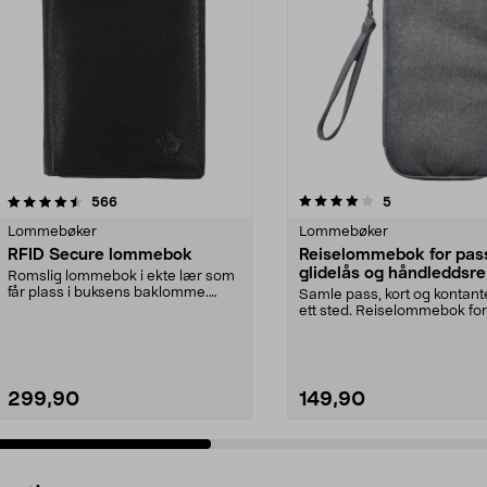
4.0 av 5 stjerner
anmeldelser
4.5 av 5 stjerner
anmeldelser
566
5
Lommebøker
Lommebøker
RFID Secure lommebok
Reiselommebok for pas
glidelås og håndleddsr
Romslig lommebok i ekte lær som
får plass i buksens baklomme.
Samle pass, kort og kontant
Beskytter kortets ...
ett sted. Reiselommebok for
flere lommer ...
299,90
149,90