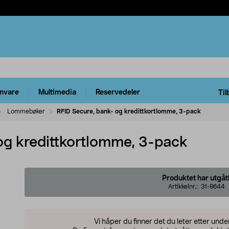
rnvare
Multimedia
Reservedeler
Til
Lommebøker
RFID Secure, bank- og kredittkortlomme, 3-pack
og kredittkortlomme, 3-pack
Produktet har utgåt
Artikkelnr.:
31-9644
Vi håper du finner det du leter etter und