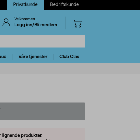
Privatkunde
Bedriftskunde
Velkommen
Logg inn/Bli medlem
bud
Våre tjenester
Club Clas
t
er
lignende produkter.