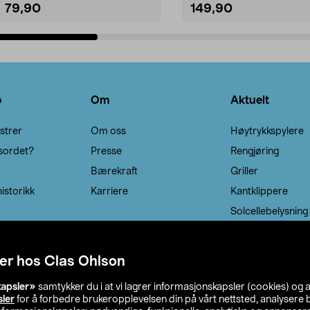
79,90
149,90
Legg i handlekurv
Legg i handlekurv
o
Om
Aktuelt
strer
Om oss
Høytrykkspylere
sordet?
Presse
Rengjøring
Bærekraft
Griller
istorikk
Karriere
Kantklippere
Solcellebelysning
er hos Clas Ohlson
kapsler»
samtykker du i at vi lagrer informasjonskapsler (cookies) og 
sler
for å forbedre brukeropplevelsen din på vårt nettsted, analysere b