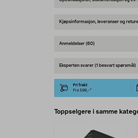
Spesifikasjoner, dokumentasjon og ev.
Kjøpsinformasjon, leveranser og retur
Anmeldelser
(60)
Eksperten svarer
(1 besvart spørsmål)
Fri frakt
Fra 599,–*
Toppselgere i samme katego