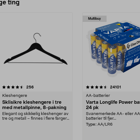
ge ting
Multibuy
4.5av 5 stjerner
anmeldelser
4.5av 5 stjerner
anmeldels
256
24101
Kleshengere
AA-batterier
Sklisikre kleshengere i tre
Varta Longlife Power ba
med metallpinne, 8-pakning
24 pk
Elegant og skikkelig kleshenger av
Svanemerkede AA- eller A
tre og metall – finnes i flere farger.
batterier til fjer...
Kleshe...
Type:
AA/LR6