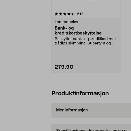
5av 5 stjerner
anmeldelser
517
Lommebøker
Bank- og
kredittkortbeskyttelse
Beskytter bank- og kredittkort mot
trådløs skimming. Supertynt og
ser akkurat ut...
279,90
Legg i handlekurv
Produktinformasjon
Mer informasjon