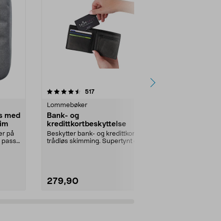
4.5 av 5 stjerner
anmeldelser
4.0
517
2
Lommebøker
Lommebøker
s med
Bank- og
Lommebok
eim
kredittkortbeskyttelse
Eksklusiv min
Plass til sedle
er på
Beskytter bank- og kredittkort mot
kort. Så...
 pass,
trådløs skimming. Supertynt og
ser akkurat ut...
279,90
199,90