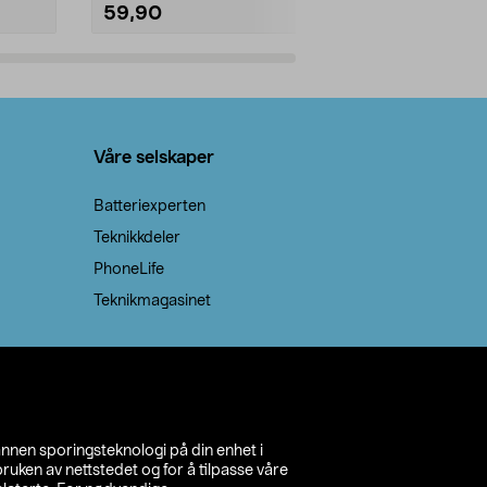
59,90
69,90
Legg i handlekurv
Legg 
Våre selskaper
Batteriexperten
Teknikkdeler
PhoneLife
Teknikmagasinet
annen sporingsteknologi på din enhet i
ruken av nettstedet og for å tilpasse våre