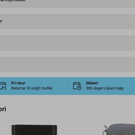
 faresymboler
er
Fri retur
Sikkert
Returner til valgfri butikk
365 dagers åpent kjøp
ri