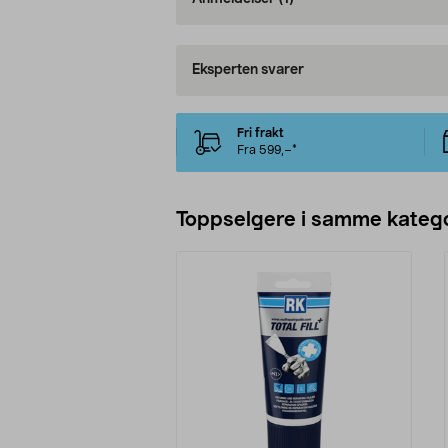
Eksperten svarer
Fri frakt
Fra 599,–*
Toppselgere i samme katego