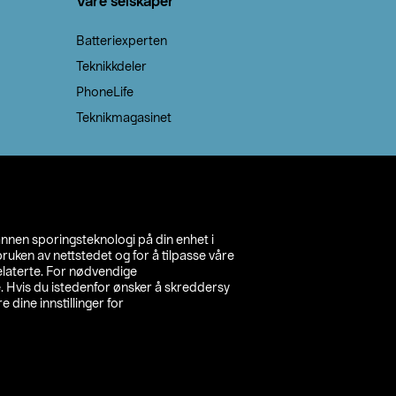
Våre selskaper
Batteriexperten
Teknikkdeler
PhoneLife
Teknikmagasinet
annen sporingsteknologi på din enhet i
ruken av nettstedet og for å tilpasse våre
relaterte. For nødvendige
. Hvis du istedenfor ønsker å skreddersy
e dine innstillinger for
inn din butikk