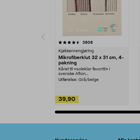
5av 5 stjerner
4.5av 5 stjerner
anmeldelser
3808
Kjøkkenrengjøring
Mikrofiberklut 32 x 31 cm, 4-
pakning
Kåret til «soleklar favoritt» i
svenske Afton...
Utførelse:
Grå/beige
39,90
Legg i handlekurv
Bunntekst