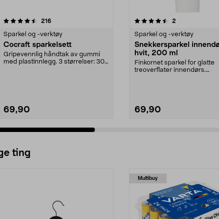
4.5 av 5 stjerner
anmeldelser
4.5 av 5 stjerner
anmeldelser
216
2
Sparkel og -verktøy
Sparkel og -verktøy
Cocraft sparkelsett
Snekkersparkel innendø
hvit, 200 ml
Gripevennlig håndtak av gummi
med plastinnlegg. 3 størrelser: 30,
Finkornet sparkel for glatte
50 og 70 mm.
treoverflater innendørs.
Hurtigtørkende snekkerspar.
69,90
69,90
ge ting
Multibuy