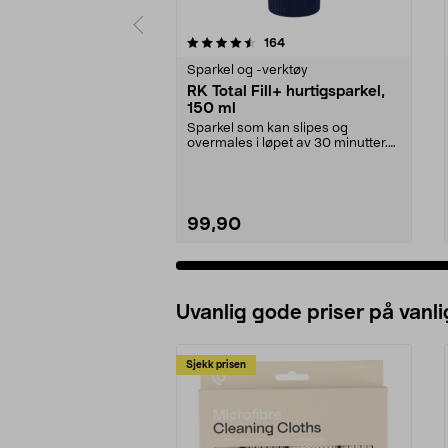
5 av 5 stjerner
4.5 av 5 stjerner
anmeldelser
164
Sparkel og -verktøy
RK Total Fill+ hurtigsparkel,
150 ml
Sparkel som kan slipes og
overmales i løpet av 30 minutter.
RK Total Fill+ hurti...
99,90
Uvanlig gode priser på vanli
Sjekk prisen