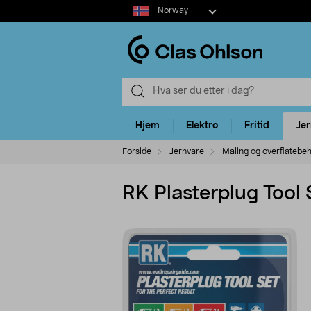
Select
Norway
market
Hjem
Elektro
Fritid
Je
Forside
Jernvare
Maling og overflatebe
RK Plasterplug Tool 