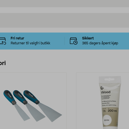
Fri retur
Sikkert
Returner til valgfri butikk
365 dagers åpent kjøp
ri