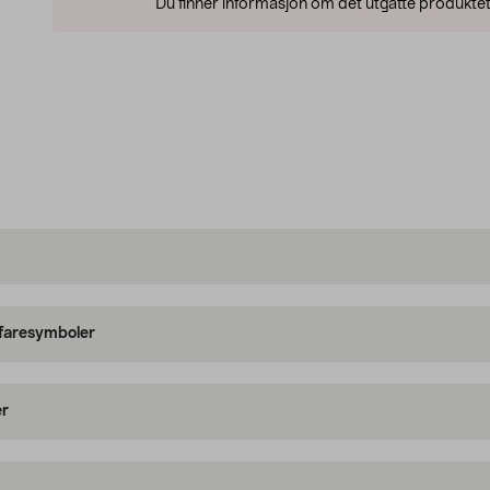
Du finner informasjon om det utgåtte produktet
 faresymboler
er