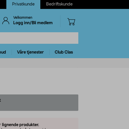
Privatkunde
Bedriftskunde
Velkommen
Logg inn/Bli medlem
bud
Våre tjenester
Club Clas
t
er
lignende produkter.