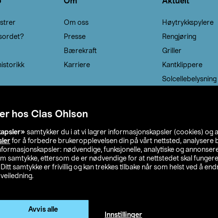
o
Om
Aktuelt
strer
Om oss
Høytrykkspylere
sordet?
Presse
Rengjøring
Bærekraft
Griller
istorikk
Karriere
Kantklippere
Solcellebelysning
er hos Clas Ohlson
kapsler»
samtykker du i at vi lagrer informasjonskapsler (cookies) og 
sler
for å forbedre brukeropplevelsen din på vårt nettsted, analysere b
 informasjonskapsler: nødvendige, funksjonelle, analytiske og annonse
om samtykke, ettersom de er nødvendige for at nettstedet skal fungere
. Ditt samtykke er frivillig og kan trekkes tilbake når som helst ved å endr
veiledning.
lson
Privacy statement
Medlemsvilkår
Kjøpsvilkår
F
Endre til priser ekskl. moms
Avvis alle
Innstillinger