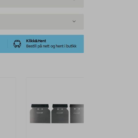
Klikk&Hent
Bestill på nett og hent i butikk