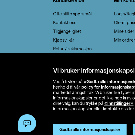
Kundeservice
Min kont
Ofte stilte spørsmål
Login/Regi
Kontakt oss
Glemt pas
Tilgjengelighet
Mine sider
Kjøpsvilkår
Min ordreh
Retur / reklamasjon
EE-avfall
Cookie policy
Vi bruker informasjonskapsl
Leveringsalternativ
Ved å trykke på
«Godta alle informasjons
henhold til vår
policy for informasjonskap
markedsføringstiltak. Vi bruker fire typer
informasjonskapsler er det ikke noe krav 
dine valg, kan du trykke på
«Innstillinger»
informasjonskapsler eller kontakte oss for 
© 2026 Clas Oh
Godta alle informasjonskapsler