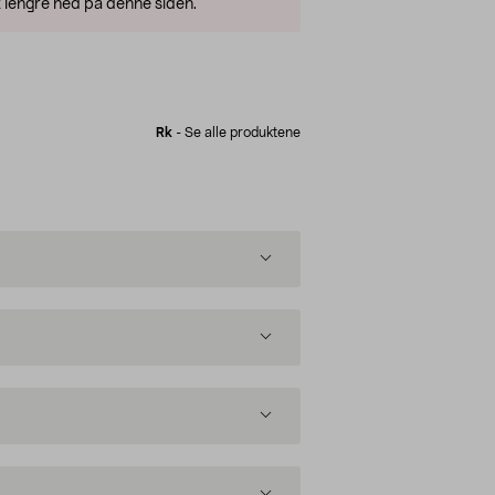
 lengre ned på denne siden.
Rk
-
Se alle produktene