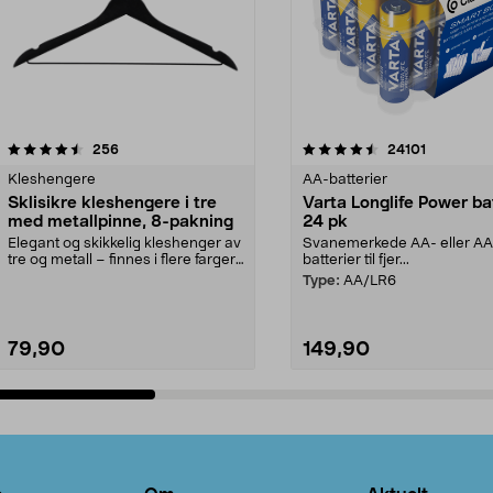
4.5av 5 stjerner
anmeldelser
4.5av 5 stjerner
anmeldels
256
24101
Kleshengere
AA-batterier
Sklisikre kleshengere i tre
Varta Longlife Power ba
med metallpinne, 8-pakning
24 pk
Elegant og skikkelig kleshenger av
Svanemerkede AA- eller A
tre og metall – finnes i flere farger.
batterier til fjer...
Kleshe...
Type:
AA/LR6
79,90
149,90
Legg i handlekurv
Legg i handlekurv