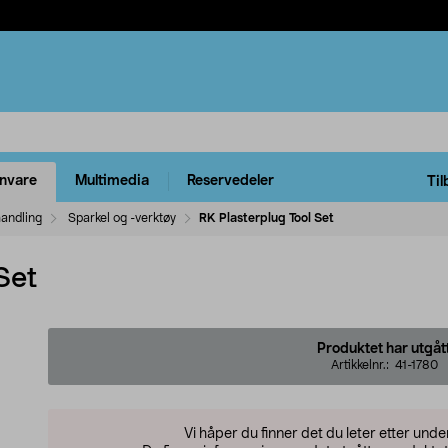
rnvare
Multimedia
Reservedeler
Til
handling
Sparkel og -verktøy
RK Plasterplug Tool Set
Set
Produktet har utgåt
Artikkelnr.:
41-1780
Vi håper du finner det du leter etter und