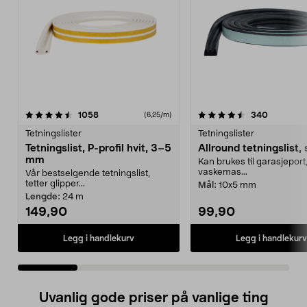
4.5 av 5 stjerner
anmeldelser
4.5 av 5 stjerner
anmeldel
1058
340
(6,25/m)
Tetningslister
Tetningslister
Tetningslist, P-profil hvit, 3–5
Allround tetningslist, 
mm
Kan brukes til garasjeport
vaskemas...
Vår bestselgende tetningslist,
tetter glipper...
Mål:
10x5 mm
Lengde:
24 m
149,90
99,90
Legg i handlekurv
Legg i handlekurv
Uvanlig gode priser på vanlige ting