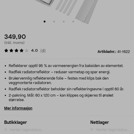
349,90
(inkl. moms)
4.0
(
4
)
Artikkelnr.:
41-1622
Reflekterer opptil 95 % av varmeenergien fra baksiden av elementet.
Radflek radiatorreflektor – reduser varmetap og spar energi.
Brukervennlig reflekterende folie – festes med klips bak den
veggmonterte radiatoren.
Radflek radiatorreflektor beholder sin reflekteringsevne i opptil 60 år.
2-pakning. Mål: 60 x 120 cm – kan klippes og skjæres til ønsket
størrelse.
Mer informasjon
Butikklager
Nettlager
Henter lagerstatus...
Henter lagerstatus...