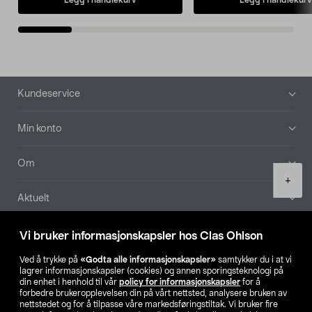
Bunntekst
Kundeservice
Min konto
Om
Product
+
quantity
Aktuelt
Våre selskaper
Vi bruker informasjonskapsler hos Clas Ohlson
Ved å trykke på
«Godta alle informasjonskapsler»
samtykker du i at vi
Finn din butikk
lagrer informasjonskapsler (cookies) og annen sporingsteknologi på
din enhet i henhold til vår
policy for informasjonskapsler
for å
forbedre brukeropplevelsen din på vårt nettsted, analysere bruken av
SE
NO
FI
nettstedet og for å tilpasse våre markedsføringstiltak. Vi bruker fire