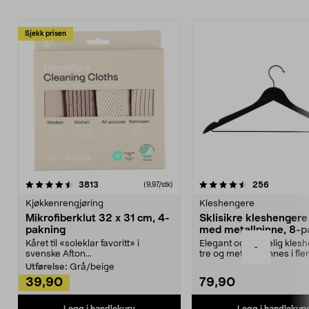
Sjekk prisen
4.5av 5 stjerner
anmeldelser
4.5av 5 stjerner
anmeldels
3813
256
(9,97/stk)
Kjøkkenrengjøring
Kleshengere
Mikrofiberklut 32 x 31 cm, 4-
Sklisikre kleshengere 
pakning
med metallpinne, 8-p
Kåret til «soleklar favoritt» i
Elegant og skikkelig kles
-
svenske Afton...
tre og metall – finnes i fle
Kleshe...
Utførelse:
Grå/beige
39,90
79,90
Legg i handlekurv
Legg i handlekurv