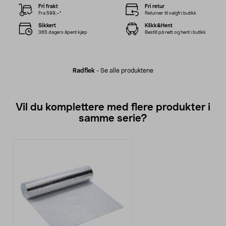
Fri frakt
Fri retur
Fra 599,–*
Returner til valgfri butikk
Sikkert
Klikk&Hent
365 dagers åpent kjøp
Bestill på nett og hent i butikk
Radflek
-
Se alle produktene
Vil du komplettere med flere produkter i
samme serie?