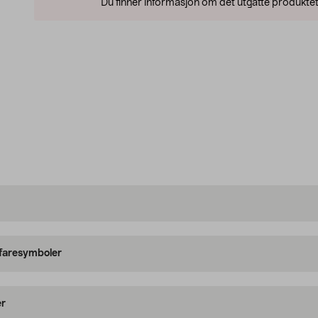
Du finner informasjon om det utgåtte produktet
 faresymboler
er