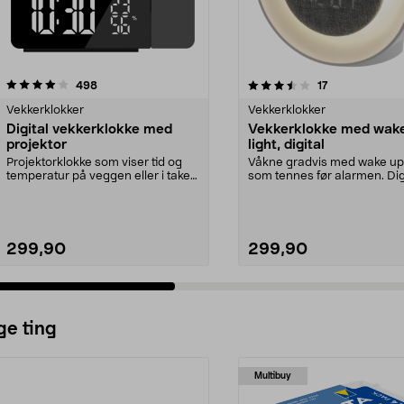
3.5 av 5 stjerner
anmeldelser
3.5 av 5 stjerner
anmeldelser
498
17
Vekkerklokker
Vekkerklokker
Digital vekkerklokke med
Vekkerklokke med wak
projektor
light, digital
Projektorklokke som viser tid og
Våkne gradvis med wake up
temperatur på veggen eller i taket.
som tennes før alarmen. Dig
Vekkerklokk...
vekkerklokke med t...
299,90
299,90
ge ting
Multibuy