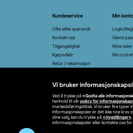
Bunntekst
Kundeservice
Min kont
Ofte stilte spørsmål
Login/Regi
Kontakt oss
Glemt pas
Tilgjengelighet
Mine sider
Kjøpsvilkår
Min ordreh
Retur / reklamasjon
EE-avfall
Cookie policy
Vi bruker informasjonskapsl
Leveringsalternativ
Ved å trykke på
«Godta alle informasjons
henhold til vår
policy for informasjonskap
markedsføringstiltak. Vi bruker fire typer
informasjonskapsler er det ikke noe krav 
dine valg, kan du trykke på
«Innstillinger»
informasjonskapsler eller kontakte oss for 
© 2026 Clas Oh