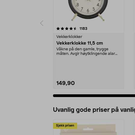
5 av 5 stjerner
4.0 av 5 stjerner
anmeldelser
1183
Vekkerklokker
Vekkerklokke 11,5 cm
Våkne på den gamle, trygge
måten. Avgir høytklingende alarm
fra klokkene. Med in...
149,90
Uvanlig gode priser på vanli
Sjekk prisen