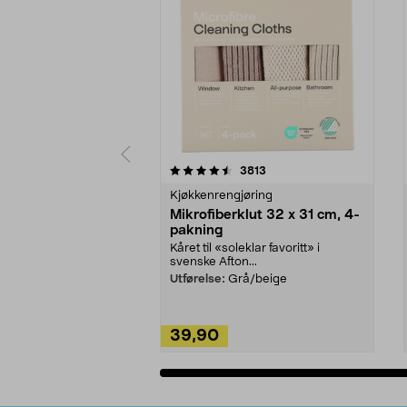
5av 5 stjerner
4.5av 5 stjerner
anmeldelser
3813
Kjøkkenrengjøring
Mikrofiberklut 32 x 31 cm, 4-
pakning
Kåret til «soleklar favoritt» i
svenske Afton...
Utførelse:
Grå/beige
39,90
Legg i handlekurv