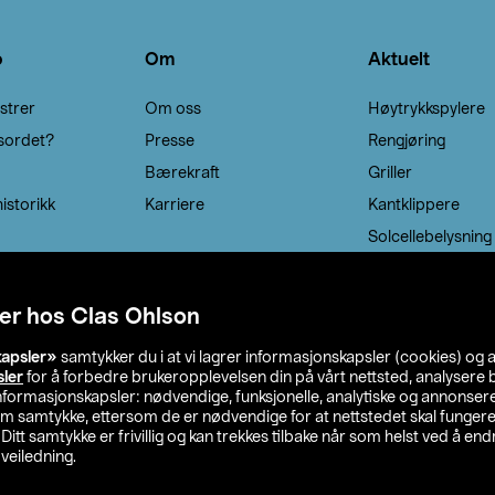
o
Om
Aktuelt
strer
Om oss
Høytrykkspylere
sordet?
Presse
Rengjøring
Bærekraft
Griller
istorikk
Karriere
Kantklippere
Solcellebelysning
er hos Clas Ohlson
kapsler»
samtykker du i at vi lagrer informasjonskapsler (cookies) og 
sler
for å forbedre brukeropplevelsen din på vårt nettsted, analysere b
 informasjonskapsler: nødvendige, funksjonelle, analytiske og annonse
om samtykke, ettersom de er nødvendige for at nettstedet skal fungere
. Ditt samtykke er frivillig og kan trekkes tilbake når som helst ved å endr
veiledning.
lson
Privacy statement
Medlemsvilkår
Kjøpsvilkår
F