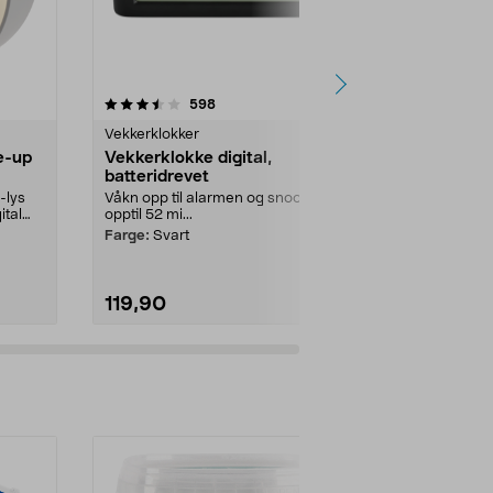
4.5 av 5 stjerner
anmeldelser
4.5
598
2
Vekkerklokker
Vekkerklokke
e-up
Vekkerklokke digital,
Digital vek
batteridrevet
svart RGB
-lys
Våkn opp til alarmen og snooze i
Våkn til lyd el
ital
opptil 52 mi...
passer deg bes
vekkerklokke 
Farge:
Svart
119,90
299,90