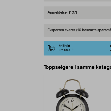
Anmeldelser
(107)
Eksperten svarer
(10 besvarte spørsmå
Fri frakt
Fra 599,–*
Toppselgere i samme katego