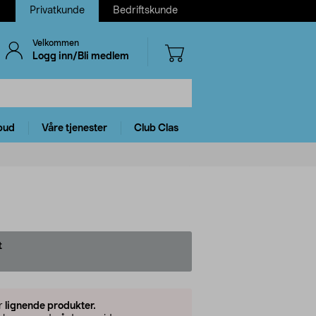
Privatkunde
Bedriftskunde
Velkommen
Logg inn/Bli medlem
bud
Våre tjenester
Club Clas
t
er
lignende produkter.