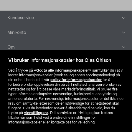
Bunntekst
Kundeservice
Min konto
Om
Vi bruker informasjonskapsler hos Clas Ohlson
Aktuelt
Ved å trykke på
«Godta alle informasjonskapsler»
samtykker du i at vi
lagrer informasjonskapsler (cookies) og annen sporingsteknologi på
Våre selskaper
din enhet i henhold til vår
policy for informasjonskapsler
for å
forbedre brukeropplevelsen din på vårt nettsted, analysere bruken av
nettstedet og for å tilpasse våre markedsføringstiltak. Vi bruker fire
Finn din butikk
typer informasjonskapsler: nødvendige, funksjonelle, analytiske og
annonserelaterte. For nødvendige informasjonskapsler er det ikke noe
krav om samtykke, ettersom de er nødvendige for at nettstedet skal
SE
NO
FI
fungere. Hvis du istedenfor ønsker å skreddersy dine valg, kan du
trykke på
«Innstillinger»
. Ditt samtykke er frivillig og kan trekkes
tilbake når som helst ved å endre dine innstillinger for
informasjonskapsler eller kontakte oss for veiledning.