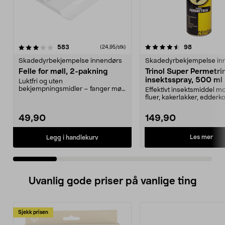
4.5 av 5 stjerner
anmeldelser
4.0 av 5 stjerner
anmeldelse
583
98
(24,95/stk)
Skadedyrbekjempelse innendørs
Skadedyrbekjempelse in
Felle for møll, 2-pakning
Trinol Super Permetri
insektsspray, 500 ml
Luktfri og uten
bekjempningsmidler – fanger møll
Effektivt insektsmiddel m
i matskapet eller garderoben. K...
fluer, kakerlakker, edderk
m.m. Trinol Su...
49,90
149,90
Les mer
Legg i handlekurv
Uvanlig gode priser på vanlige ting
Sjekk prisen