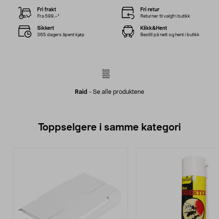
Fri frakt
Fri retur
Fra 599,–*
Returner til valgfri butikk
Sikkert
Klikk&Hent
365 dagers åpent kjøp
Bestill på nett og hent i butikk
Raid
-
Se alle produktene
Toppselgere i samme kategori