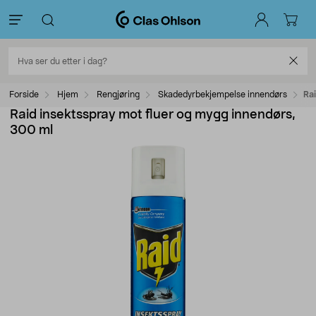
Forside
Hjem
Rengjøring
Skadedyrbekjempelse innendørs
Ra
Raid insektsspray mot fluer og mygg innendørs,
300 ml