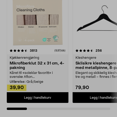
4.5av 5 stjerner
anmeldelser
4.5av 5 stjerner
anmeldels
3813
256
(9,97/stk)
Kjøkkenrengjøring
Kleshengere
Mikrofiberklut 32 x 31 cm, 4-
Sklisikre kleshengere 
pakning
med metallpinne, 8-p
Kåret til «soleklar favoritt» i
Elegant og skikkelig kles
svenske Afton...
tre og metall – finnes i fle
Kleshe...
Utførelse:
Grå/beige
39,90
79,90
Legg i handlekurv
Legg i handlekurv