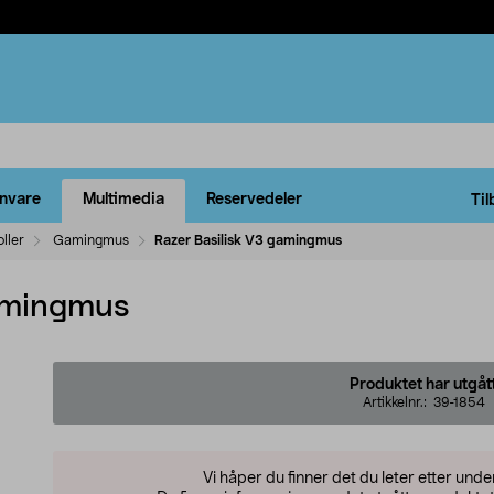
rnvare
Multimedia
Reservedeler
Til
ller
Gamingmus
Razer Basilisk V3 gamingmus
gamingmus
Produktet har utgåt
Artikkelnr.:
39-1854
Vi håper du finner det du leter etter und