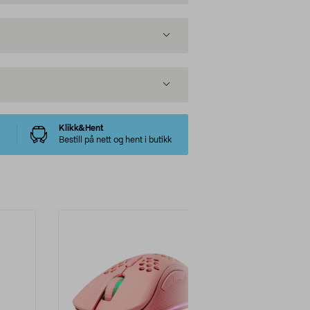
Klikk&Hent
Bestill på nett og hent i butikk