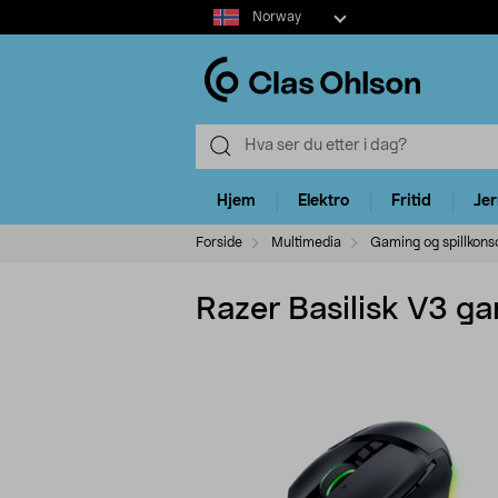
Select
Norway
market
Hjem
Elektro
Fritid
Je
Forside
Multimedia
Gaming og spillkonso
Razer Basilisk V3 