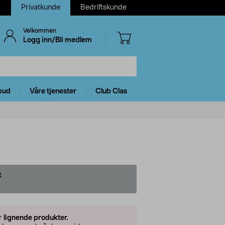
Privatkunde
Bedriftskunde
Velkommen
Logg inn/Bli medlem
bud
Våre tjenester
Club Clas
t
er
lignende produkter.