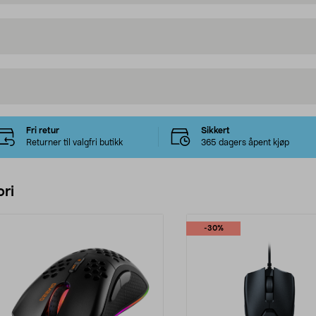
Fri retur
Sikkert
Returner til valgfri butikk
365 dagers åpent kjøp
ri
-30%