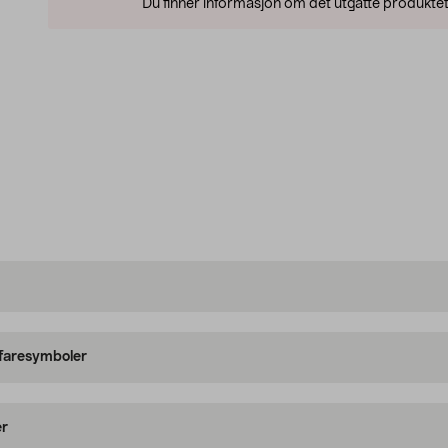
Du finner informasjon om det utgåtte produktet
 faresymboler
er