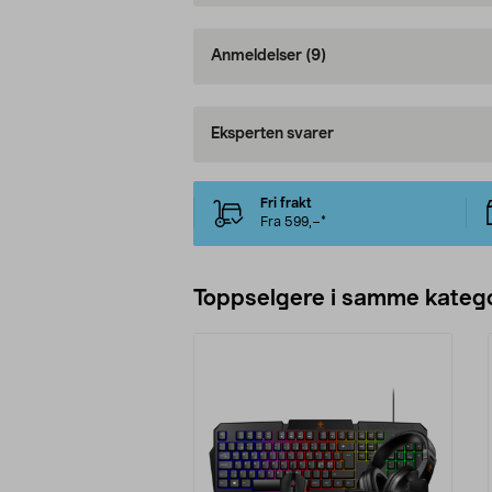
Anmeldelser
(9)
Eksperten svarer
Fri frakt
Fra 599,–*
Toppselgere i samme katego