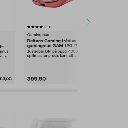
4.5 av 5 stjerner
anmeldelser
4.5
6
2
Gamingmus
Gamingmus
Deltaco Gaming trådløs
Razer Naga
g
gamingmus GAM-120-P, rosa
trådløs ga
ngmus
Justerbar DPI på opptil 4800 –
Ergonomisk 
z –
spillmus for presis kontroll.
og Razer Hype
Deltaco Gaming GAM-...
Razer Naga V2
399,90
1299,00
99,00