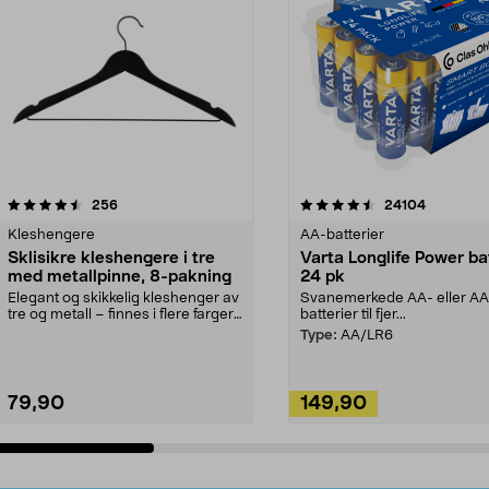
4.5av 5 stjerner
anmeldelser
4.5av 5 stjerner
anmeldels
256
24104
Kleshengere
AA-batterier
Sklisikre kleshengere i tre
Varta Longlife Power ba
med metallpinne, 8-pakning
24 pk
Elegant og skikkelig kleshenger av
Svanemerkede AA- eller A
tre og metall – finnes i flere farger.
batterier til fjer...
Kleshe...
Type:
AA/LR6
79,90
149,90
Legg i handlekurv
Legg i handlekurv