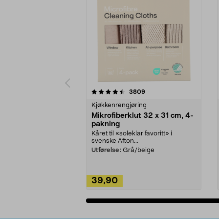
5av 5 stjerner
4.5av 5 stjerner
anmeldelser
3809
Kjøkkenrengjøring
Mikrofiberklut 32 x 31 cm, 4-
pakning
Kåret til «soleklar favoritt» i
svenske Afton...
Utførelse:
Grå/beige
39,90
Legg i handlekurv