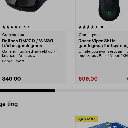
4.5 av 5 stjerner
anmeldelser
4.0 av 5 stjerner
anmeldelser
131
10
Gamingmus
Gamingmus
Deltaco DM220 / WM80
Razer Viper 8KHz
trådløs gamingmus
gamingmus for høyre o
venstrehendte
Gamingmus med lav vekt og 7
Ultralett og avansert gami
knapper. Deltaco ...
med kabel. Razer Viper 8KH
programmerbar mus ...
Farge:
Svart
349,90
699,00
9
ge ting
Sjekk prisen