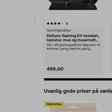
0 av 5 stjerner
4.5 av 5 stjerner
anmeldelser
5
Gamingtastatur
Deltaco Gaming Kit headset,
tastatur, mus og musematte,
GAM-174
Alt-i-ett gamingsett for deg som vil
komme i gang med en gang.
Deltaco Gaming 4-...
499,00
Uvanlig gode priser på vanli
Sjekk prisen