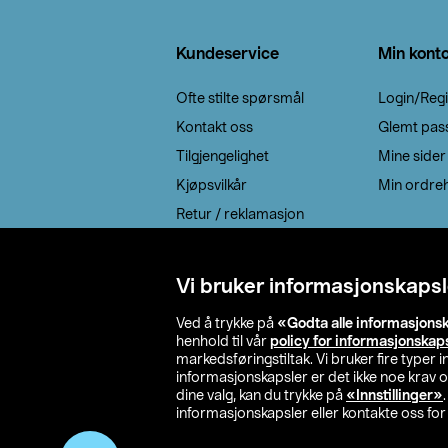
Bunntekst
Kundeservice
Min kont
Ofte stilte spørsmål
Login/Regi
Kontakt oss
Glemt pas
Tilgjengelighet
Mine sider
Kjøpsvilkår
Min ordreh
Retur / reklamasjon
EE-avfall
Cookie policy
Vi bruker informasjonskapsl
Leveringsalternativ
Ved å trykke på
«Godta alle informasjons
henhold til vår
policy for informasjonskap
markedsføringstiltak. Vi bruker fire typer
informasjonskapsler er det ikke noe krav 
dine valg, kan du trykke på
«Innstillinger»
informasjonskapsler eller kontakte oss for 
© 2026 Clas Oh