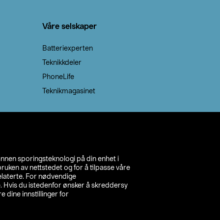
Våre selskaper
Batteriexperten
Teknikkdeler
PhoneLife
Teknikmagasinet
annen sporingsteknologi på din enhet i
ruken av nettstedet og for å tilpasse våre
relaterte. For nødvendige
. Hvis du istedenfor ønsker å skreddersy
e dine innstillinger for
inn din butikk