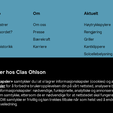
o
Om
Aktuelt
strer
Om oss
Høytrykkspylere
sordet?
Presse
Rengjøring
Bærekraft
Griller
istorikk
Karriere
Kantklippere
Solcellebelysning
er hos Clas Ohlson
kapsler»
samtykker du i at vi lagrer informasjonskapsler (cookies) og 
sler
for å forbedre brukeropplevelsen din på vårt nettsted, analysere b
 informasjonskapsler: nødvendige, funksjonelle, analytiske og annonse
om samtykke, ettersom de er nødvendige for at nettstedet skal fungere
. Ditt samtykke er frivillig og kan trekkes tilbake når som helst ved å endr
veiledning.
lson
Privacy statement
Medlemsvilkår
Kjøpsvilkår
F