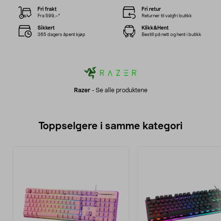
Fri frakt
Fri retur
Fra 599,–*
Returner til valgfri butikk
Sikkert
Klikk&Hent
365 dagers åpent kjøp
Bestill på nett og hent i butikk
Razer
-
Se alle produktene
Toppselgere i samme kategori