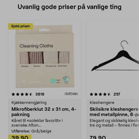
Uvanlig gode priser på vanlige ting
Sjekk prisen
4.5av 5 stjerner
anmeldelser
4.5av 5 stjerner
anmeldels
3816
257
(9,97/stk)
Kjøkkenrengjøring
Kleshengere
Mikrofiberklut 32 x 31 cm, 4-
Sklisikre kleshengere 
pakning
med metallpinne, 8-p
Kåret til «soleklar favoritt» i
Elegant og skikkelig kles
svenske Afton...
tre og metall – finnes i fle
Kleshe...
Utførelse:
Grå/beige
39,90
79,90