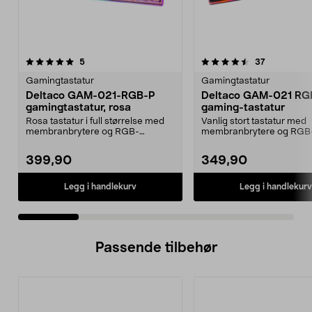
4.5 av 5 stjerner
anmeldelser
5.0 av 5 stjerner
anmeldelse
5
37
Gamingtastatur
Gamingtastatur
Deltaco GAM-021-RGB-P
Deltaco GAM-021 RG
gamingtastatur, rosa
gaming-tastatur
Rosa tastatur i full størrelse med
Vanlig stort tastatur med
membranbrytere og RGB-
membranbrytere og RGB
belysning. Deltaco GAM-...
belysning. Deltaco GAM
–...
399,90
349,90
Legg i handlekurv
Legg i handlekurv
Passende tilbehør