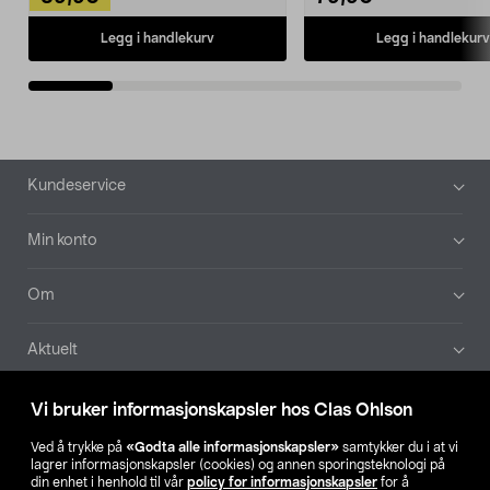
Legg i handlekurv
Legg i handlekurv
Bunntekst
Kundeservice
Min konto
Om
Aktuelt
Våre selskaper
Vi bruker informasjonskapsler hos Clas Ohlson
Ved å trykke på
«Godta alle informasjonskapsler»
samtykker du i at vi
Finn din butikk
lagrer informasjonskapsler (cookies) og annen sporingsteknologi på
din enhet i henhold til vår
policy for informasjonskapsler
for å