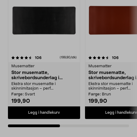
4.5av 5 stjerner
anmeldelser
4.5av 5 stjerner
anmeldels
106
106
(199,90/stk)
Musematter
Musematter
Stor musematte,
Stor musematte,
skrivebordsunderlag i
skrivebordsunderlag i
skinnimitasjon 90 × 40 cm
skinnimitasjon 90 × 
Ekstra stor musematte i
Ekstra stor musematte i
skinnimitasjon – perf...
skinnimitasjon – perf...
Farge:
Svart
Farge:
Brun
199,90
199,90
Legg i handlekurv
Legg i handlekurv