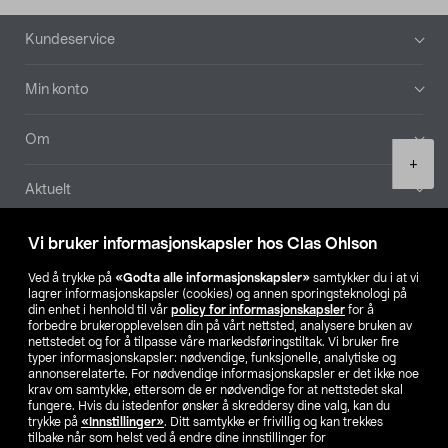
Bunntekst
Kundeservice
Min konto
Om
Product
+
quantity
Aktuelt
Våre selskaper
Vi bruker informasjonskapsler hos Clas Ohlson
Ved å trykke på
«Godta alle informasjonskapsler»
samtykker du i at vi
Finn din butikk
lagrer informasjonskapsler (cookies) og annen sporingsteknologi på
din enhet i henhold til vår
policy for informasjonskapsler
for å
forbedre brukeropplevelsen din på vårt nettsted, analysere bruken av
SE
NO
FI
nettstedet og for å tilpasse våre markedsføringstiltak. Vi bruker fire
typer informasjonskapsler: nødvendige, funksjonelle, analytiske og
annonserelaterte. For nødvendige informasjonskapsler er det ikke noe
krav om samtykke, ettersom de er nødvendige for at nettstedet skal
fungere. Hvis du istedenfor ønsker å skreddersy dine valg, kan du
trykke på
«Innstillinger»
. Ditt samtykke er frivillig og kan trekkes
tilbake når som helst ved å endre dine innstillinger for