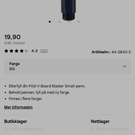
19,90
(inkl. moms)
4.2
(
25
)
Artikkelnr.:
44-2840-2
Select
Farge
variant
Blå
Etterfyll din Pilot V-Board Master Small-penn.
Behold pennen, fyll på med ny farge.
Finnes i flere farger.
Mer informasjon
Butikklager
Nettlager
Henter lagerstatus...
Henter lagerstatus...