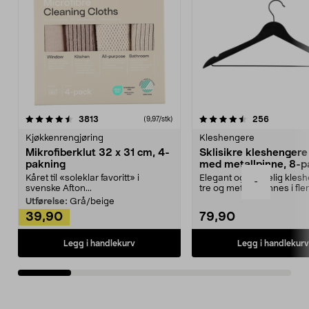
4.5av 5 stjerner
anmeldelser
4.5av 5 stjerner
anmeldels
3813
256
(9,97/stk)
Kjøkkenrengjøring
Kleshengere
Mikrofiberklut 32 x 31 cm, 4-
Sklisikre kleshengere 
pakning
med metallpinne, 8-p
Kåret til «soleklar favoritt» i
Elegant og skikkelig kles
-
svenske Afton...
tre og metall – finnes i fle
Kleshe...
Utførelse:
Grå/beige
39,90
79,90
Legg i handlekurv
Legg i handlekurv