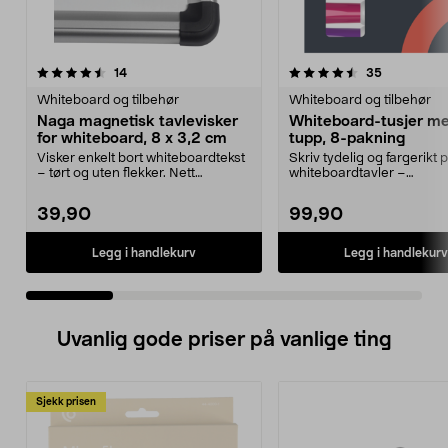
4.5 av 5 stjerner
anmeldelser
4.0 av 5 stjerner
anmeldelse
14
35
Whiteboard og tilbehør
Whiteboard og tilbehør
Naga magnetisk tavlevisker
Whiteboard-tusjer m
for whiteboard, 8 x 3,2 cm
tupp, 8-pakning
Visker enkelt bort whiteboardtekst
Skriv tydelig og fargerikt 
– tørt og uten flekker. Nett
whiteboardtavler –
magnetisk tavlev...
whiteboardtusjer i 8 farger
39,90
99,90
Legg i handlekurv
Legg i handlekurv
Uvanlig gode priser på vanlige ting
Sjekk prisen