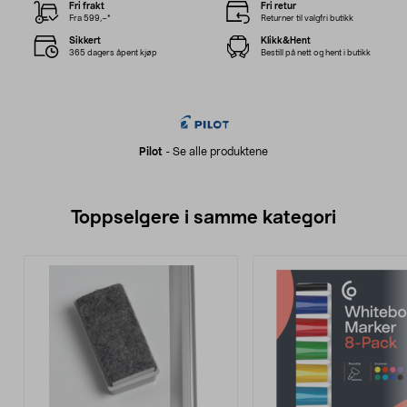
Fri frakt
Fri retur
Fra 599,–*
Returner til valgfri butikk
Sikkert
Klikk&Hent
365 dagers åpent kjøp
Bestill på nett og hent i butikk
Pilot
-
Se alle produktene
Toppselgere i samme kategori