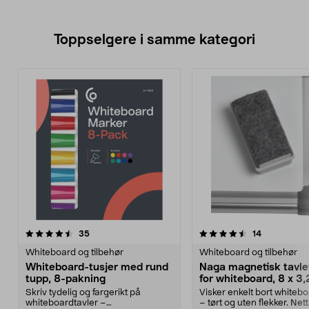
Toppselgere i samme kategori
4.5 av 5 stjerner
anmeldelser
4.0 av 5 stjerner
anmeldelse
35
14
Whiteboard og tilbehør
Whiteboard og tilbehør
Whiteboard-tusjer med rund
Naga magnetisk tavle
tupp, 8-pakning
for whiteboard, 8 x 3
Skriv tydelig og fargerikt på
Visker enkelt bort whiteb
whiteboardtavler –
– tørt og uten flekker. Nett