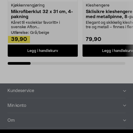
Kjøkkenrengjøring
Kleshengere
Mikrofiberklut 32 x 31 cm, 4-
Sklisikre kleshengere 
pakning
med metallpinne, 8-p
Kåret til «soleklar favoritt» i
Elegant og skikkelig kles
svenske Afton...
tre og metall – finnes i fle
Kleshe...
Utførelse:
Grå/beige
39,90
79,90
Legg i handlekurv
Legg i handlekurv
Bunntekst
Kundeservice
Min konto
Om