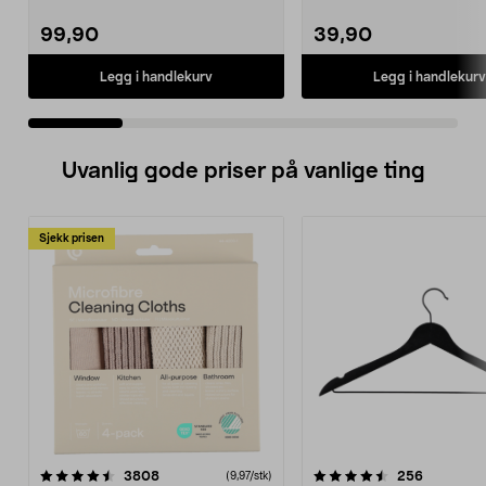
whiteboardtusjer i 8 farger. Wh...
magnetisk tavlev...
99,90
39,90
Legg i handlekurv
Legg i handlekurv
Uvanlig gode priser på vanlige ting
Sjekk prisen
4.5av 5 stjerner
anmeldelser
4.5av 5 stjerner
anmeldels
3808
256
(9,97/stk)