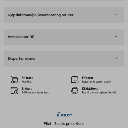
Kjøpsinformasjon, leveranser og returer
Anmeldelser
(6)
Eksperten svarer
Fri frakt
Fri retur
Fra 599,–*
Returner til valgfri butikk
Sikkert
Klikk&Hent
365 dagers åpent kjøp
Bestill på nett og hent i butikk
Pilot
-
Se alle produktene