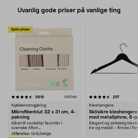
Uvanlig gode priser på vanlige ting
Sjekk prisen
4.5av 5 stjerner
anmeldelser
4.5av 5 stjerner
anmeldels
3816
257
(9,97/stk)
Kjøkkenrengjøring
Kleshengere
Mikrofiberklut 32 x 31 cm, 4-
Sklisikre kleshengere 
pakning
med metallpinne, 8-p
Kåret til «soleklar favoritt» i
Elegant og skikkelig kles
svenske Afton...
tre og metall – finnes i fle
Kleshe...
Utførelse:
Grå/beige