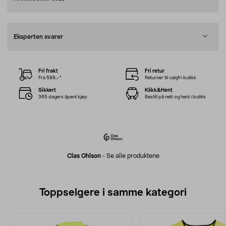
Eksperten svarer
Fri frakt
Fri retur
Fra 599,–*
Returner til valgfri butikk
Sikkert
Klikk&Hent
365 dagers åpent kjøp
Bestill på nett og hent i butikk
Clas Ohlson
-
Se alle produktene
Toppselgere i samme kategori