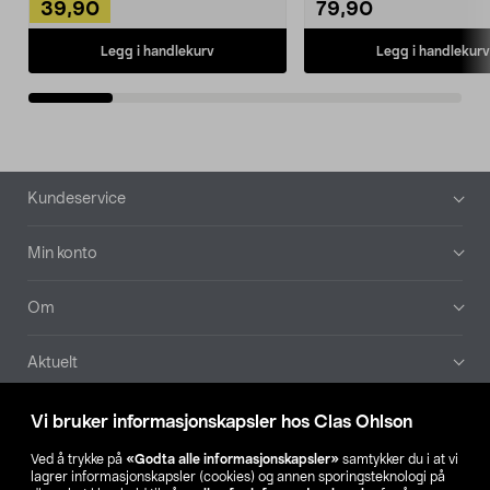
39,90
79,90
Legg i handlekurv
Legg i handlekurv
Bunntekst
Kundeservice
Min konto
Om
Aktuelt
Våre selskaper
Vi bruker informasjonskapsler hos Clas Ohlson
Ved å trykke på
«Godta alle informasjonskapsler»
samtykker du i at vi
Finn din butikk
lagrer informasjonskapsler (cookies) og annen sporingsteknologi på