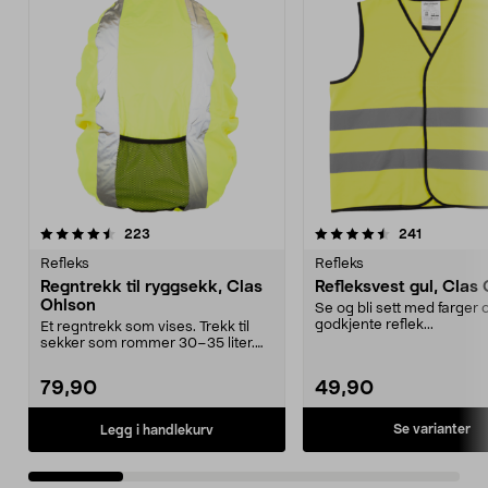
4.5 av 5 stjerner
anmeldelser
4.5 av 5 stjerner
anmeldels
223
241
Refleks
Refleks
Regntrekk til ryggsekk, Clas
Refleksvest gul, Clas
Ohlson
Se og bli sett med farger 
godkjente reflek...
Et regntrekk som vises. Trekk til
sekker som rommer 30–35 liter.
Fest regntrekke...
79,90
49,90
Se varianter
Legg i handlekurv